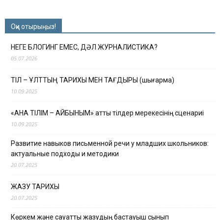
Оқи отырыңыз!
НЕГЕ БЛОГИНГ ЕМЕС, ДӘЛ ЖУРНАЛИСТИКА?
05.07.2026
ТІЛ – ҰЛТТЫҢ ТАРИХЫ МЕН ТАҒДЫРЫ (шығарма)
10.09.2025
«АНА ТІЛІМ – АЙБЫНЫМ» атты тілдер мерекесінің сценариі
10.09.2025
Развитие навыков письменной речи у младших школьников:
актуальные подходы и методики
20.07.2025
ЖАЗУ ТАРИХЫ
20.07.2025
Көркем және сауатты жазудың бастауыш сынып