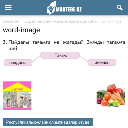
Басты бет
Дұрыс тамақтану тақырыбындағы ашық сабақ
word-image
word-image
Республикалық онлайн олимпиадалар өтуде