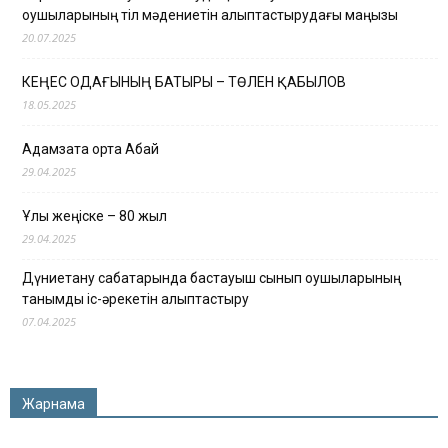
оқушыларының тіл мәдениетін қалыптастырудағы маңызы
20.07.2025
КЕҢЕС ОДАҒЫНЫҢ БАТЫРЫ – ТӨЛЕН ҚАБЫЛОВ
18.05.2025
Адамзатқа ортақ Абай
29.04.2025
Ұлы жеңіске – 80 жыл
29.04.2025
Дүниетану сабақтарында бастауыш сынып оқушыларының
танымдық іс-әрекетін қалыптастыру
07.04.2025
Жарнама