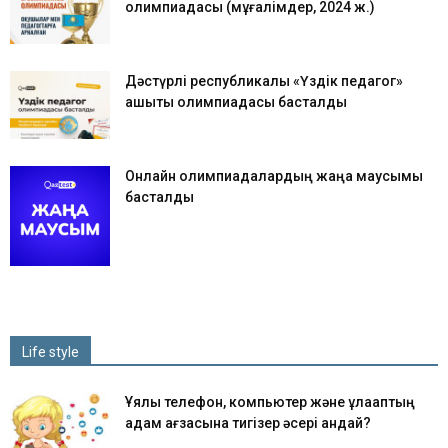
олимпиадасы (мұғалімдер, 2024 ж.)
Дәстүрлі республикалық «Үздік педагог»
қашықтық олимпиадасы басталды
Онлайн олимпиадалардың жаңа маусымы
басталды
Life style
Ұялы телефон, компьютер және құлаққаптың
адам ағзасына тигізер әсері қандай?