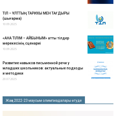
ТІЛ – ҰЛТТЫҢ ТАРИХЫ МЕН ТАҒДЫРЫ
(шығарма)
10.09.2025
«АНА ТІЛІМ – АЙБЫНЫМ» атты тілдер
мерекесінің сценариі
10.09.2025
Развитие навыков письменной речи у
младших школьников: актуальные подходы
и методики
20.07.2025
Жаңа 2022-23 маусым олимпиадалары өтуде