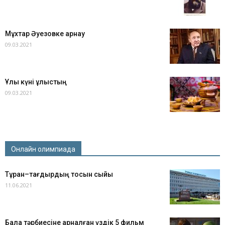
Мұхтар Әуезовке арнау
09.03.2021
Ұлы күні ұлыстың
09.03.2021
Онлайн олимпиада
Тұран–тағдырдың тосын сыйы
11.06.2021
Бала тәрбиесіне арналған үздік 5 фильм