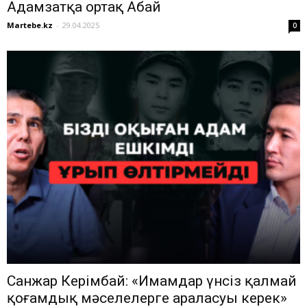
Адамзатқа ортақ Абай
Martebe.kz
-
29.04.2025
0
Санжар Керімбай: «Имамдар үнсіз қалмай
қоғамдық мәселелерге араласуы керек»