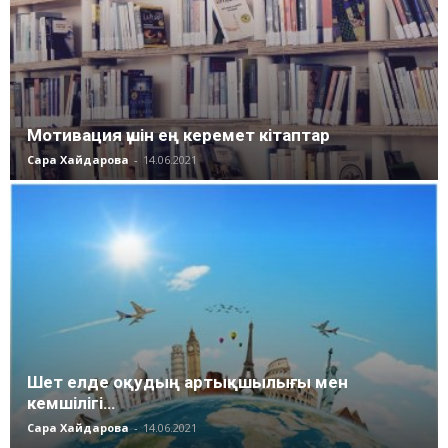
Мотивация үшін ең керемет кітаптар
Сара Хайдарова
-
14.06.2021
Шет елде оқудың артықшылығы мен
кемшілігі…
Сара Хайдарова
-
14.06.2021