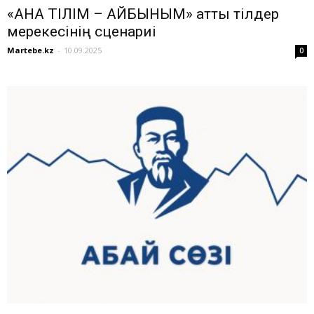
«АНА ТІЛІМ – АЙБЫНЫМ» атты тілдер
мерекесінің сценариі
Martebe.kz
-
10.09.2025
0