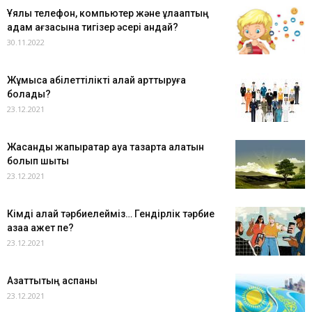
Ұялы телефон, компьютер және құлаққаптың
адам ағзасына тигізер әсері қандай?
30.11.2022
Жұмысқа қабілеттілікті қалай арттыруға
болады?
23.12.2021
Жасанды жапырақтар ауа тазарта алатын
болып шықты
23.12.2021
Кімді қалай тәрбиелейміз… Гендірлік тәрбие
қазаққа қажет пе?
23.12.2021
Азаттықтың аспаны
23.12.2021