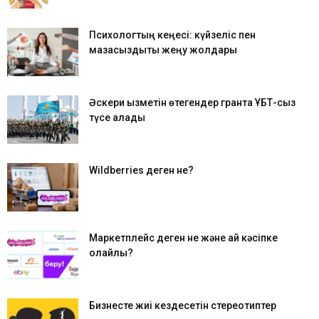
Психологтың кеңесі: күйзеліс пен
мазасыздықты жеңу жолдары
Әскери қызметін өтегендер грантқа ҰБТ-сыз
түсе алады
Wildberries деген не?
Маркетплейс деген не және қай кәсіпке
қолайлы?
Бизнесте жиі кездесетін стереотиптер