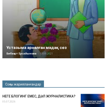
Ұстазыма арналған мадақ сөз
Бибақыт Ерсайынова
-
13.06.2021
Соңғы жарияланғандар
НЕГЕ БЛОГИНГ ЕМЕС, ДӘЛ ЖУРНАЛИСТИКА?
05.07.2026