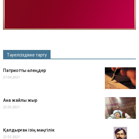
Тәуелсіздікке тарту
Патриоттық өлеңдер
27.04.2021
Ана жайлы жыр
22.03.2021
Қалдырған ізің мәңгілік
22.03.2021