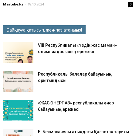
Martebe.kz
-
18.10.2024
0
Байқауға қатысып, жеңімпаз атаныңыз!
VIII Республикалық «Үздік жас маман»
олимпиадасының ережесі
Республикалық балалар байқауының
қорытындысы
«ЖАС ӨНЕРПАЗ» республикалық өнер
байқауының ережесі
Е. Бекмаханұлы атындағы Қазақстан тарихы