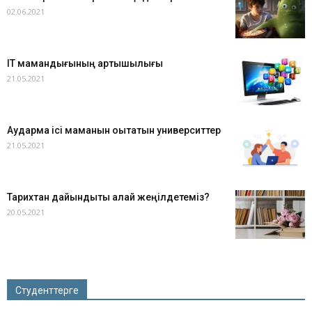
02.06.2021
IT мамандығының артықшылығы
21.05.2021
Аударма ісі маманын оқытатын университтер
21.05.2021
Тарихтан дайындықты қалай жеңілдетеміз?
20.05.2021
Студенттерге