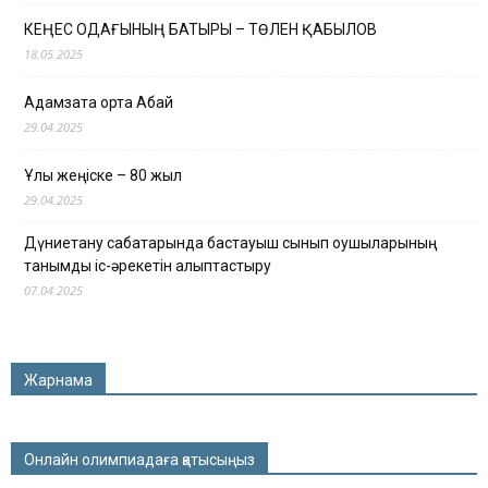
КЕҢЕС ОДАҒЫНЫҢ БАТЫРЫ – ТӨЛЕН ҚАБЫЛОВ
18.05.2025
Адамзатқа ортақ Абай
29.04.2025
Ұлы жеңіске – 80 жыл
29.04.2025
Дүниетану сабақтарында бастауыш сынып оқушыларының
танымдық іс-әрекетін қалыптастыру
07.04.2025
Жарнама
Онлайн олимпиадаға қатысыңыз