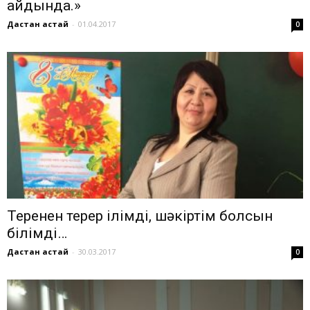
айдында.»
Дастан Қастай
-
01.04.2017
0
Тереңнен терер ілімді, шәкіртім болсын
білімді…
Дастан Қастай
-
30.03.2017
0