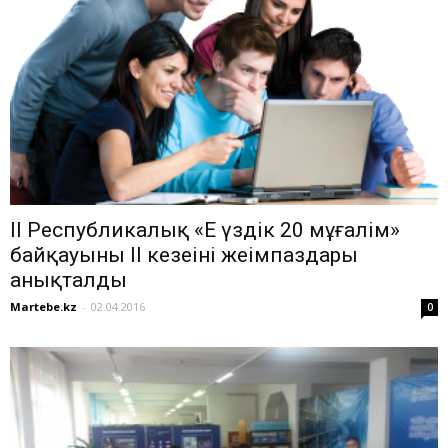
ІІ Республикалық «Ең үздік 20 мұғалім»
байқауының ІІ кезеңінің жеңімпаздары
анықталды
Martebe.kz
-
02.04.2016
0