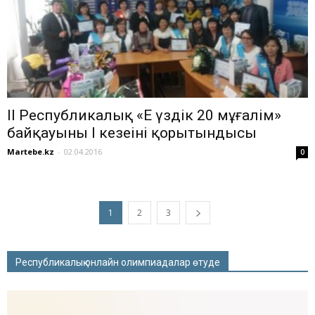
ІІ Республикалық «Ең үздік 20 мұғалім»
байқауының І кезеңінің қорытындысы
Martebe.kz
-
02.04.2016
0
1
2
3
Республикалық онлайн олимпиадалар өтуде