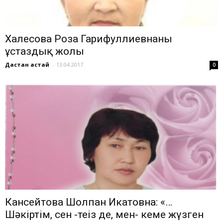
Халесова Роза Гарифуллиевнаның
ұстаздық жолы
Дастан Қастай
-
13.04.2017
0
Кансейтова Шолпан Икатовна: «…
Шәкіртім, сен -теңіз де, мен- кемең жүзген