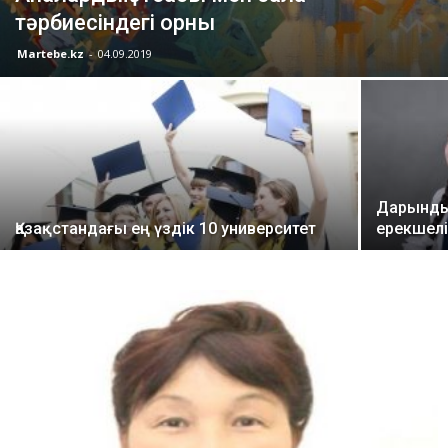
тәрбиесіндегі орны
Martebe.kz
-
04.09.2019
Дарынды
Қазақстандағы ең үздік 10 университет
ерекшелі