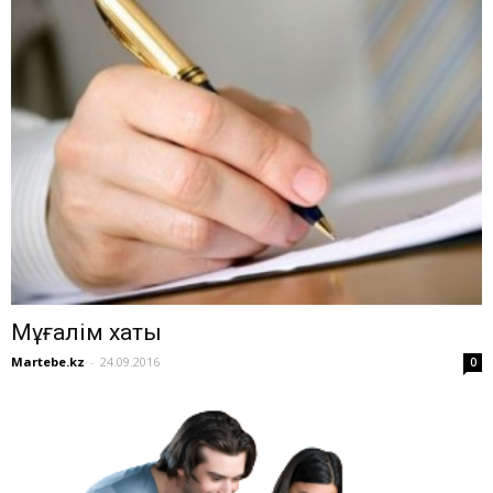
Мұғалім хаты
Martebe.kz
-
24.09.2016
0