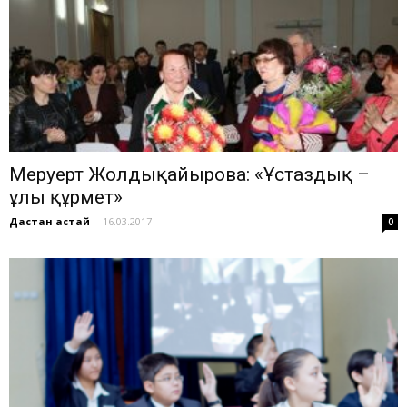
Меруерт Жолдықайырова: «Ұстаздық –
ұлы құрмет»
Дастан Қастай
-
16.03.2017
0