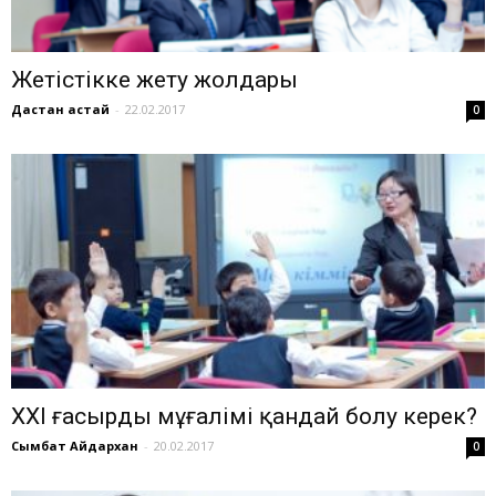
Жетістікке жету жолдары
Дастан Қастай
-
22.02.2017
0
ХХІ ғасырдың мұғалімі қандай болу керек?
Сымбат Айдархан
-
20.02.2017
0