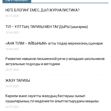
НЕГЕ БЛОГИНГ ЕМЕС, ДӘЛ ЖУРНАЛИСТИКА?
05.07.2026
ТІЛ – ҰЛТТЫҢ ТАРИХЫ МЕН ТАҒДЫРЫ (шығарма)
10.09.2025
«АНА ТІЛІМ – АЙБЫНЫМ» атты тілдер мерекесінің сценариі
10.09.2025
Развитие навыков письменной речи у младших школьников:
актуальные подходы и методики
20.07.2025
ЖАЗУ ТАРИХЫ
20.07.2025
Көркем және сауатты жазудың бастауыш сынып
оқушыларының тіл мәдениетін қалыптастырудағы маңызы
20.07.2025