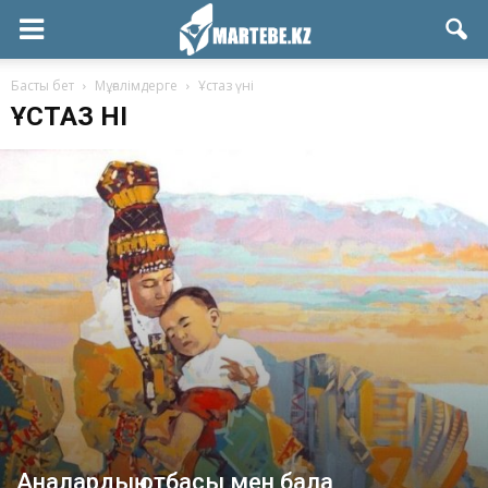
Басты бет
Мұғалімдерге
Ұстаз үні
ҰСТАЗ ҮНІ
Аналардың отбасы мен бала