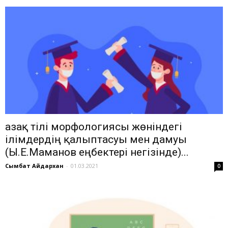
Қазақ тілі морфологиясы жөніндегі
ілімдердің қалыптасуы мен дамуы
(Ы.Е.Маманов еңбектері негізінде)...
Сымбат Айдархан
-
01.03.2021
0