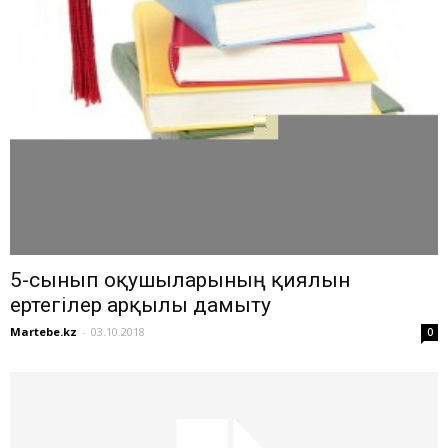
5-сынып оқушыларының қиялын
ертегілер арқылы дамыту
Martebe.kz
-
03.10.2018
0