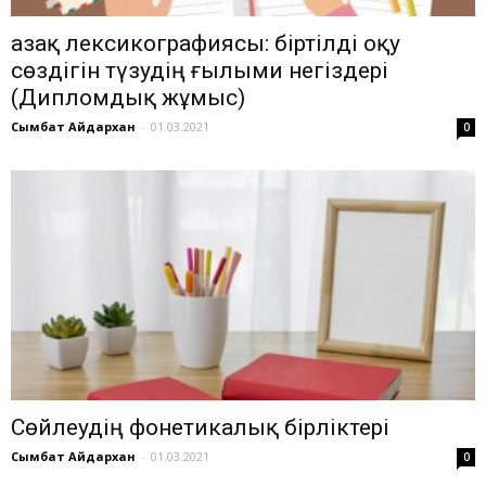
Қазақ лексикографиясы: біртілді оқу
сөздігін түзудің ғылыми негіздері
(Дипломдық жұмыс)
Сымбат Айдархан
-
01.03.2021
0
Сөйлеудің фонетикалық бірліктері
Сымбат Айдархан
-
01.03.2021
0