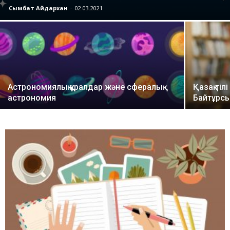
Сымбат Айдархан
-
02.03.2021
Астрономиялық құралдар және сфералық
Қазақ ті
астрономия
Байтұрсы