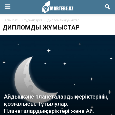
Басты бет
Студенттерге
Дипломдық жұмыстар
ДИПЛОМДЫҚ ЖҰМЫСТАР
Айдың және планеталардың серіктерінің
қозғалысы. Тұтылулар.
Планеталардың серіктері және Ай.