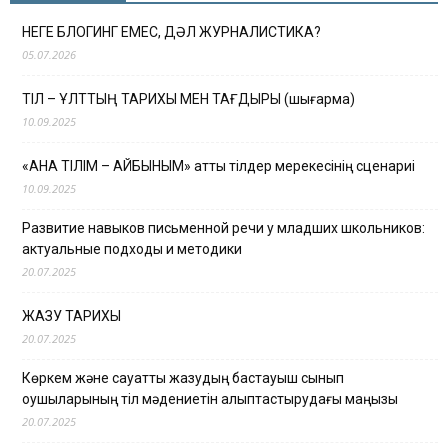
НЕГЕ БЛОГИНГ ЕМЕС, ДӘЛ ЖУРНАЛИСТИКА?
05.07.2026
ТІЛ – ҰЛТТЫҢ ТАРИХЫ МЕН ТАҒДЫРЫ (шығарма)
10.09.2025
«АНА ТІЛІМ – АЙБЫНЫМ» атты тілдер мерекесінің сценариі
10.09.2025
Развитие навыков письменной речи у младших школьников:
актуальные подходы и методики
20.07.2025
ЖАЗУ ТАРИХЫ
20.07.2025
Көркем және сауатты жазудың бастауыш сынып
оқушыларының тіл мәдениетін қалыптастырудағы маңызы
20.07.2025