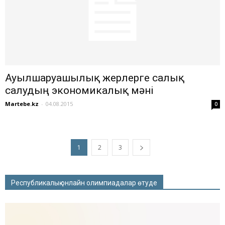
Ауылшаруашылық жерлерге салық
салудың экономикалық мәні
Martebe.kz
-
04.08.2015
0
1
2
3
Республикалық онлайн олимпиадалар өтуде