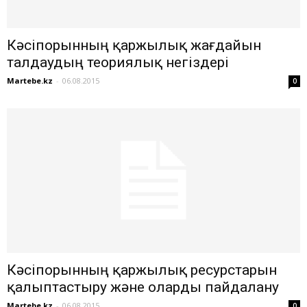
Кәсіпорынның қаржылық жағдайын
талдаудың теориялық негіздері
Martebe.kz
-
06.08.2015
0
Кәсіпорынның қаржылық ресурстарын
қалыптастыру және оларды пайдалану
Martebe.kz
-
06.08.2015
0