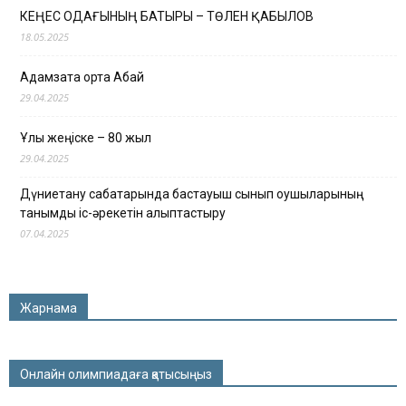
КЕҢЕС ОДАҒЫНЫҢ БАТЫРЫ – ТӨЛЕН ҚАБЫЛОВ
18.05.2025
Адамзатқа ортақ Абай
29.04.2025
Ұлы жеңіске – 80 жыл
29.04.2025
Дүниетану сабақтарында бастауыш сынып оқушыларының
танымдық іс-әрекетін қалыптастыру
07.04.2025
Жарнама
Онлайн олимпиадаға қатысыңыз