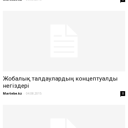
Жобалық талдаулардың концептуалды
негіздері
Martebe.kz
-
04.08.2015
0