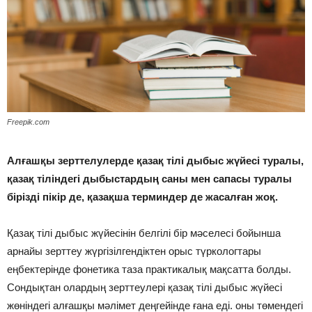
Freepik.com
Алғашқы зерттелулерде қазақ тілі дыбыс жүйесі туралы,
қазақ тіліндегі дыбыстардың саны мен сапасы туралы
бірізді пікір де, қазақша терминдер де жасалған жоқ.
Қазақ тілі дыбыс жүйесінін белгілі бір мәселесі бойынша
арнайы зерттеу жүргізілгендіктен орыс түркологтары
еңбектерінде фонетика таза практикалық мақсатта болды.
Сондықтан олардың зерттеулері қазақ тілі дыбыс жүйесі
жөніндегі алғашқы мәлімет деңгейінде ғана еді. оны төмендегі