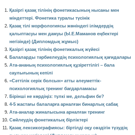
Қазіргі қазақ тілінің фонетикасының нысаны мен
міндеттері. Фонетика туралы түсінік
Қазақ тілі морфологиясы жөніндегі ілімдердің
қалыптасуы мен дамуы (Ы.Е.Маманов еңбектері
негізінде) (Дипломдық жұмыс)
Қазіргі қазақ тілінің фонетикалық жүйесі
Балаларды тәрбиелеудің психологиялық қағидалары
Ата-ананың психологиялық құзіреттілігі – бала
саулығының кепілі
«Сәттілік серік болсын» атты әлеуметтік-
психологиялық тренинг бағдарламасы
Бірінші не көрдіңіз: түлкі ме, дельфин бе?
4-5 жастағы балаларға арналған бинарлық сабақ
Ата-аналар жиналысына арналған тренинг
Сөйлеудің фонетикалық бірліктері
Қазақ лексикографиясы: біртілді оқу сөздігін түзудің