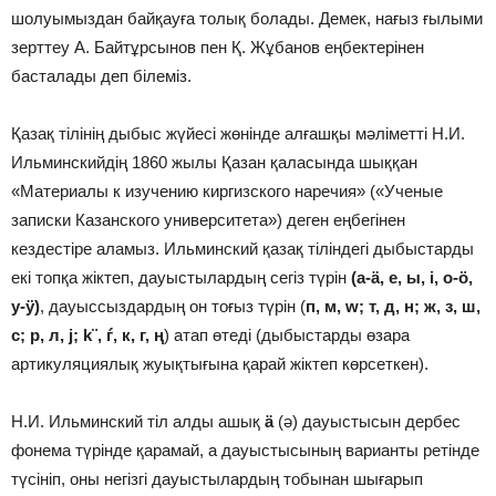
шолуымыздан байқауға толық болады. Демек, нағыз ғылыми
зерттеу А. Байтұрсынов пен Қ. Жұбанов еңбектерінен
басталады деп білеміз.
Қазақ тілінің дыбыс жүйесі жөнінде алғашқы мәліметті Н.И.
Ильминскийдің 1860 жылы Қазан қаласында шыққан
«Материалы к изучению киргизского наречия» («Ученые
записки Казанского университета») деген еңбегінен
кездестіре аламыз. Ильминский қазақ тіліндегі дыбыстарды
екі топқа жіктеп, дауыстылардың сегіз түрін
(а-
ä
, е, ы, і, о-
ö
,
у-
ÿ
)
, дауыссыздардың он тоғыз түрін (
п, м,
w
; т, д, н; ж, з, ш,
с; р, л,
j
;
k¨, ѓ, к, г,
ң
) атап өтеді (дыбыстарды өзара
артикуляциялық жуықтығына қарай жіктеп көрсеткен).
Н.И. Ильминский тіл алды ашық
ä
(ә) дауыстысын дербес
фонема түрінде қарамай, а дауыстысының варианты ретінде
түсініп, оны негізгі дауыстылардың тобынан шығарып