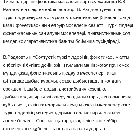
Түркі тілдерінің фонетика мәселесін зерттеу жайында В.В.
Радловтың сіңірген еңбегі аса зор. В. Радлов тұңғыш рет
түркі тілдерінің салыстырмалы фонетикасын [2]жасап, онда
қазақ фонетикасының едәуір мәселесін сөз етті. Түркі тілдері
фонетикасының сан алуан мәселелері, лингвистиканың сол
кездегі компаративистика бағыты бойынша түсіндіреді.
В.Радловтың «Солтүстік түркі тілдерінің фонетикасы» атты
еңбегі күні бүгінге дейін өзінің ғылыми мәнін жоғалтқан емес,
мұнда қазақ фонетикасының едәуір мәселелері, атап
айтңанда: дыбыс құрамы, сөзде дыбыстардың қолдану
ерекшелігі, дыбыстардың дистрибуция кезеңі, ол
дыбыстардың әр түрлі өзгеру заңдылықтары, сингармонизм
құбылысы, екпін категориясы сияқты өзекті мәселелер өзге
түркі тілдерінің материалдарымен салыстырыла отыра
әңгіме бола­ды. Сонымен қатар қазақ тіліне тән кейбір
фонетикалық құбылыстарға аса назар аударған.