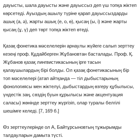
дауысты, шала дауысты және дауыссыз деп үш топқа жіктеп
көрсетеді. Ауыздың ашылу түріне қарап дауыссыздарды
ашық (а, ә), жарты ашық (е, о, ө), қысаң (ы, і) және жарты
қысаң (ұ, ү) деп төрт топқа жіктеп өтеді.
Қазақ фонетика мәселелерін арнаулы жүйеге салып зерт­теу
кезеңі проф. Құдайберген Жұбановтан басталады. Проф. Қ.
Жұбанов қазақ лингвистикасының ірге тасын
қалаушылардың бірі болды. Ол қазақ фонетикасының бір
топ мәселелері (атап айтқанда — тіл дыбыстарының
фонологиясы мен жіктелуі, дыбыстардың өзгеру құбылысы,
үндестік заң, сөздің буын құрылысы және акцентуация
саласы) жөнінде зерттеу жүргізіп, олар туралы белгілі
шешімге келеді. [7, 169 б.]
Өз зерттеулерінде ол А, Байтұрсыновтың тұжырымды
талдауларын дамыта түсті.