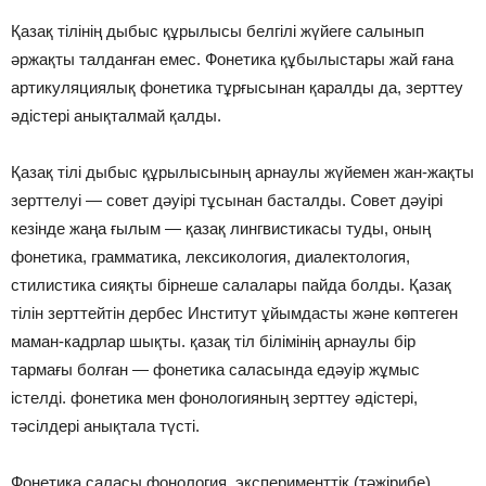
Қазақ тілінің дыбыс құрылысы белгілі жүйеге салынып
әржақты талданған емес. Фонетика құбылыстары жай ғана
артикуляциялық фонетика тұрғысынан қаралды да, зерттеу
әдістері анықталмай қалды.
Қазақ тілі дыбыс құрылысының арнаулы жүйемен жан-жақты
зерттелуі — совет дәуірі тұсынан басталды. Совет дәуірі
кезінде жаңа ғылым — қазақ лингвистикасы туды, оның
фонетика, грамматика, лексикология, диалектология,
стилистика сияқты бірнеше салалары пайда болды. Қазақ
тілін зерттейтін дербес Институт ұйымдасты және көптеген
маман-кадрлар шықты. қазақ тіл білімінің арнаулы бір
тармағы болған — фонетика саласында едәуір жұмыс
істелді. фонетика мен фонологияның зерттеу әдістері,
тәсілдері анықтала түсті.
Фонетика саласы фонология, эксперименттік (тәжірибе)