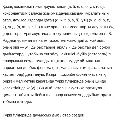
Қазақ вокализмі тоғыз дауыстыдан (а, ä, е, о, ö, у, і, и, ü),
консонантизм саласы жиырма дауыссыздан құралатынын
атап, дауыссыздарды қатаң (q, k, t, р, s, š), ұяң (γ, g, d, b, z,
ž), үнді (n, m, η, r, l, Ι) және аралық немесе жарты дауысты (w,
j) деп төрт түрлі акустика-артикуляциялың топқа жіктеген. В.
Радлов ұсынған мына екі мәселені мақұлдай алмаймыз:
оның бірі — w, j дыбыстарын аралық дыбыстар деп сонор
дыбыстардың тобына енгізбеуі, екіншісі -бүйір (латераль) л
сонорының сөзде жуанды-жіңішкелі түрде айтылатын
вариантын дербес фонема (сөз мағынасын ажырата алатын
қасиеті бар) деп тануы. Қазіргі тәжірибе фонетикасының
берген мәліметіне қарағанда түркі тілдерінде оның ішінде
қазақ тілінде w (у), j (й) дыбыстары акустика-артикуля­
циялық табиғаты бойынша сонор немесе үнді дыбыстардың
тобына жатады.
Түркі тілдерінде дауыссыз дыбыстар сөздегі