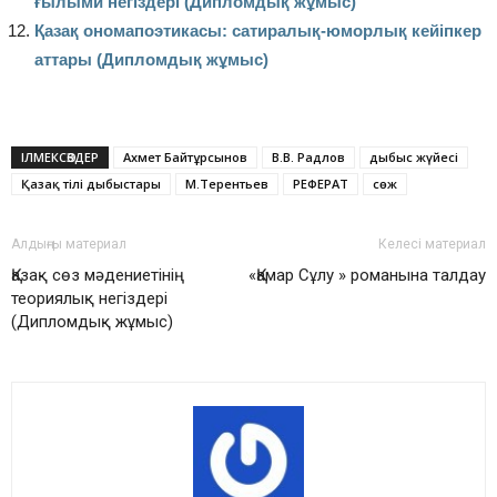
ғылыми негіздері (Дипломдық жұмыс)
Қазақ ономапоэтикасы: сатиралық-юморлық кейіпкер
аттары (Дипломдық жұмыс)
ІЛМЕКСӨЗДЕР
Ахмет Байтұрсынов
В.В. Радлов
дыбыс жүйесі
Қазақ тілі дыбыстары
М.Терентьев
РЕФЕРАТ
сөж
Алдыңғы материал
Келесі материал
Қазақ сөз мәдениетінің
«Қамар Сұлу » романына талдау
теориялық негіздері
(Дипломдық жұмыс)