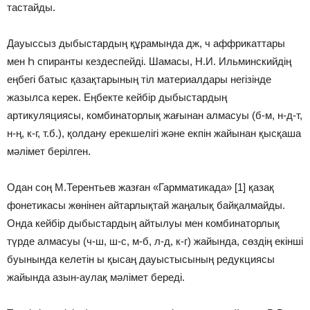
тастайды.
Дауыссыз дыбыстардың құрамында дж, ч аффрикаттары
мен Һ спиранты кездеспейді. Шамасы, Н.И. Ильминскийдің
еңбегі батыс қазақтарының тіл материалдары негізінде
жазылса керек. Еңбекте кейбір дыбыстардың
артикуляциясы, комбинаторлық жағынан алмасуы (б-м, н-д-т,
н-ң, к-г, т.б.), қолдану ерекшелігі және екпін жайынан қысқаша
мәлімет берілген.
Одан соң М.Терентьев жазған «Гармматикада» [1] қазақ
фонетикасы жөнінен айтарлықтай жаңалық байқалмайды.
Онда кейбір дыбыстардың айтылуы мен комбинаторлық
түрде алмасуы (ч-ш, ш-с, м-б, л-д, к-г) жайында, сөздің екінші
буынында келетін ы қысаң дауыстысының редукциясы
жайында азын-аулақ мәлімет береді.