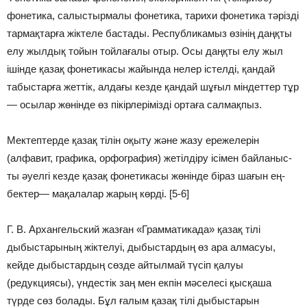
фонетика, салыстырмалы фонетика, тарихи фонетика тәрізді
тармақтарға жіктеле бастады. Республикамыз өзінің даңқты
елу жылдық тойын тойлағалы отыр. Осы даңқты елу жыл
ішінде қазақ фонетикасы жайында нелер істелді, қандай
табыстарға жеттік, алдағы кезде қандай шұғыл міндеттер тұр
— осылар жөнінде өз пікірлерімізді ортаға салмақпыз.
Мектептерде қазақ тілін оқыту және жазу ережелерін
(алфавит, графика, орфография) жетілдіру ісімен байланыс­
ты әуелгі кезде қазақ фонетикасы жөнінде біраз шағын ең-
бектер— мақалалар жарың көрді. [5-6]
Г. В. Архангельский жазған «Грамматикада» қазақ тілі
дыбыстарының жіктелуі, дыбыстардың өз ара алмасуы,
кейде дыбыстардың сөзде айтылмай түсіп қалуы
(редукциясы), үндестік заң мен екпін мәселесі қысқаша
түрде сөз болады. Бұл ғалым қазақ тілі дыбыстарын