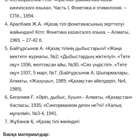
кингизского языка». Часть І. Фонетика и этимология. –
СПб., 1894.
Аралбаев Ж.А. «Қазақ тілі фонетикасының зерттелуі
жайында»// Кітп: Фонетика казахского языка. – Алматы,
1969. – 27-42 б.
Байтұрсынов А. «Қазақ тілінің дыбыстары»// «Жаңа
мектеп» журналы, №2; «Дыбыстардың жіктелуі». «Төте
оқу» 1936, желтоқсан айы, №30; «Сөз үндістігі». «Төте
оқу» 1937, 5 март, №7. (Байтұрсынов А. Шығармалары,
Алматы, «Жазушы», 1989; «Қазақстан әйелдері», №4,
1989).
Бегалиев Ғ. «Әріп, дыбыс, буын».- Алматы, «Қазақстан»
баспасы, 1935; «Сингорманизм деген не?»// «Халық
мұғалімі», №3-4, 1941.
Жұбанов Қ. «Қазақ тілі жөніндегі
Басқа материалдар: