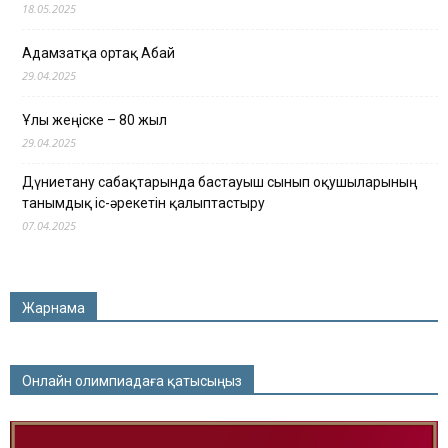
18.05.2025
Адамзатқа ортақ Абай
29.04.2025
Ұлы жеңіске – 80 жыл
29.04.2025
Дүниетану сабақтарында бастауыш сынып оқушыларының
танымдық іс-әрекетін қалыптастыру
07.04.2025
Жарнама
Онлайн олимпиадаға қатысыңыз