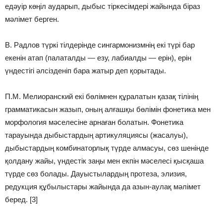
едәуір көңіл аударып, дыбыс тіркесімдері жайында біраз
мәлімет берген.
В. Радлов түркі тілдерінде сингармонизмнің екі түрі бар
екенін атап (палаталды — езу, лабиалды — ерін), ерін
үндестігі әлсізденіп бара жатыр деп қорытады.
П.М. Мелиоранский екі бөлімнен құралатын қазақ тілінің
грамматикасын жазып, оның алғашқы бөлімін фоне­тика мен
морфология мәселесіне арнаған болатын. Фонетика
тарауында дыбыстардың артикуляциясы (жасалуы),
дыбыстардың комбинаторлық түрде алмасуы, сөз шенінде
қолдану жайы, үндестік заңы мен екпін мәселесі қысқаша
түрде сөз болады. Дауыстылардың протеза, элизия,
редукция құбылыстары жайында да азын-аулақ мәлімет
беред. [3]