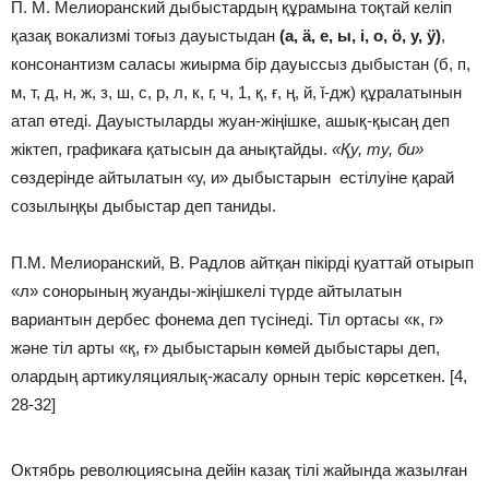
П. М. Ме­лиоранский дыбыстардың құрамына тоқтай келіп
қазақ во­кализмі тоғыз дауыстыдан
(а,
ä
, е, ы, і, о,
ö
, у,
ÿ)
,
консонан­тизм саласы жиырма бір дауыссыз дыбыстан (б, п,
м, т, д, н, ж, з, ш, с, p, л, к, г, ч, 1, қ, ғ, ң, й, ǐ-дж) құралатынын
атап өтеді. Дауыстыларды жуан-жіңішке, ашық-қысаң деп
жіктеп, графикаға қатысын да анықтайды.
«Қу,
ту, би»
сөздерінде айтылатын «у, и» дыбыстарын естілуіне қарай
созылыңқы дыбыстар деп таниды.
П.М. Мелиоранский, В. Радлов айтқан пікірді қуаттай отырып
«л» сонорының жуанды-жіңішкелі түрде айтылатын
вариантын дербес фонема деп түсінеді. Тіл ортасы «к, г»
және тіл арты «қ, ғ» дыбыстарын көмей дыбыстары деп,
олардың артикуляциялық-жасалу орнын теріс көрсеткен. [4,
28-32]
Октябрь революциясына дейін казақ тілі жайында жазылған