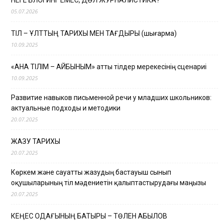
НЕГЕ БЛОГИНГ ЕМЕС, ДӘЛ ЖУРНАЛИСТИКА?
05.07.2026
ТІЛ – ҰЛТТЫҢ ТАРИХЫ МЕН ТАҒДЫРЫ (шығарма)
10.09.2025
«АНА ТІЛІМ – АЙБЫНЫМ» атты тілдер мерекесінің сценариі
10.09.2025
Развитие навыков письменной речи у младших школьников:
актуальные подходы и методики
20.07.2025
ЖАЗУ ТАРИХЫ
20.07.2025
Көркем және сауатты жазудың бастауыш сынып
оқушыларының тіл мәдениетін қалыптастырудағы маңызы
20.07.2025
КЕҢЕС ОДАҒЫНЫҢ БАТЫРЫ – ТӨЛЕН ҚАБЫЛОВ