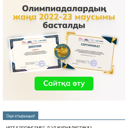
Оқи отырыңыз!