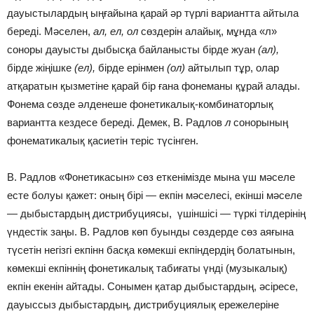
дауыстылардың ыңғайына қарай әр түрлі вариантта айтыла
береді. Мәселен,
ал, ел, ол
сөздерін алайық, мұнда «л»
соноры дауысты дыбысқа байланысты бірде жуан
(ал),
бірде жіңішке
(ел),
бірде ерінмен
(ол)
айтылып тұр, олар
атқаратын қызметіне қарай бір ғана фонеманы құрай алады.
Фонема сөзде әлденеше фонетикалық-комбинаторлық
вариантта кездесе береді. Демек, В. Радлов
л
сонорының
фонематикалық қасиетін теріс түсінген.
В. Радлов «Фонетикасын» сөз еткенімізде мына үш мәселе
есте болуы қажет: оның бірі — екпін мәселесі, екінші мәселе
— дыбыстардың дистрибуциясы, үшіншісі — түркі тілдерінің
үндестік заңы. В. Радлов көп буынды сөздерде сөз аяғына
түсетін негізгі екпінн басқа көмекші екпіндердің болатынын,
көмекші екпіннің фонетикалық табиғаты үнді (музыкалық)
екпін екенін айтады. Сонымен қатар дыбыстардың, әсіресе,
дауыссыз дыбыстардың, дистрибуциялық ережелеріне