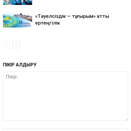
«Тәуелсіздік — тұғырым» атты
ертеңгілік
ПІКІР ҚАЛДЫРУ