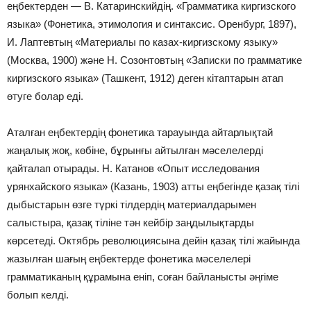
еңбектерден — В. Катаринскийдің. «Грамматика кир­гизского
языка» (Фонетика, этимология и синтаксис. Орен­бург, 1897),
И. Лаптевтың «Материалы по казах-киргизско­му языку»
(Москва, 1900) және Н. Созонтовтың «Записки по грамматике
киргизского языка» (Ташкент, 1912) деген кітаптарын атап
өтуге болар еді.
Аталған еңбектердің фонети­ка тарауында айтарлықтай
жаңалық жоқ, көбіне, бұрынғы айтылған мәселелерді
қайталап отырады. Н. Катанов «Опыт исследования
урянхайского языка» (Казань, 1903) атты еңбегінде қазақ тілі
дыбыстарын өзге түркі тілдердің материалдарымен
салыстыра, қазақ тіліне тән кейбір заңдылықтарды
көрсетеді. Октябрь революциясына дейін қазақ тілі жайында
жазылған шағың еңбектерде фонетика мәселелері
грамматиканың құрамына еніп, соған байланысты әңгіме
болып келді.