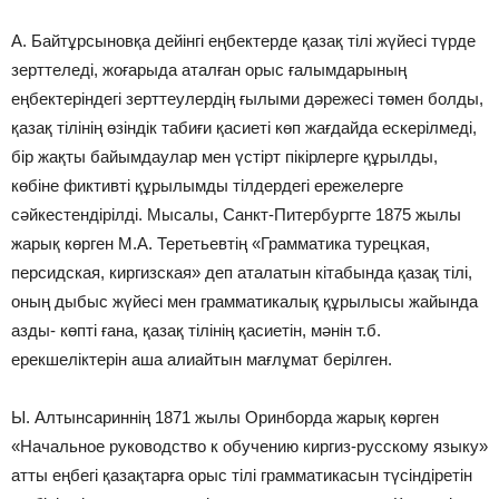
А. Байтұрсыновқа дейінгі еңбектерде қазақ тілі жүйесі түрде
зерттеледі, жоғарыда аталған орыс ғалымдарының
еңбектеріндегі зерттеулердің ғылыми дәрежесі төмен болды,
қазақ тілінің өзіндік табиғи қасиеті көп жағдайда ескерілмеді,
бір жақты байымдаулар мен үстірт пікірлерге құрылды,
көбіне фиктивті құрылымды тілдердегі ережелерге
сәйкестендірілді. Мысалы, Санкт-Питербургте 1875 жылы
жарық көрген М.А. Теретьевтің «Грамматика турецкая,
персидская, киргизская» деп аталатын кітабында қазақ тілі,
оның дыбыс жүйесі мен грамматикалық құрылысы жайында
азды- көпті ғана, қазақ тілінің қасиетін, мәнін т.б.
ерекшеліктерін аша алиайтын мағлұмат берілген.
Ы. Алтынсариннің 1871 жылы Оринборда жарық көрген
«Начальное руководство к обучению киргиз-русскому языку»
атты еңбегі қазақтарға орыс тілі грамматикасын түсіндіретін