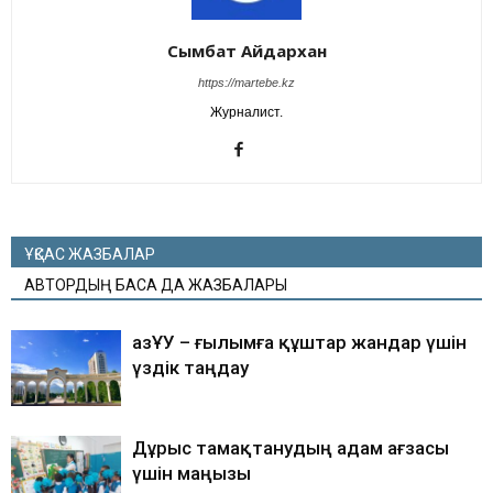
Сымбат Айдархан
https://martebe.kz
Журналист.
ҰҚСАС ЖАЗБАЛАР
АВТОРДЫҢ БАСҚА ДА ЖАЗБАЛАРЫ
ҚазҰУ – ғылымға құштар жандар үшін
үздік таңдау
Дұрыс тамақтанудың адам ағзасы
үшін маңызы