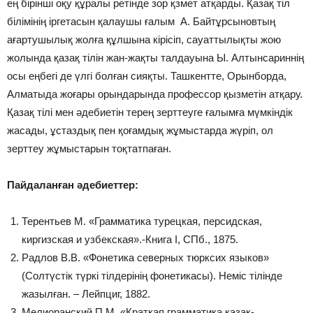
ең бірінші оқу құралы ретінде зор қзмет атқарды. Қазақ тіл
білімінің іргетасын қалаушы ғалым А. Байтұрсыновтың
ағартушылық жолға құлшына кірісіп, сауаттылықты жою
жолында қазақ тілін жан-жақты талдауына Ы. Алтынсариннің
осы еңбегі де үлгі болған сияқты. Ташкентте, Орынборда,
Алматыда жоғары орындарында профессор қызметін атқару.
Қазақ тілі мен әдебиетін терең зерттеуге ғалымға мүмкіндік
жасады, ұстаздық пен қоғамдық жұмыстарда жүріп, ол
зерттеу жұмыстарын тоқтатпаған.
Пайдаланған әдебиеттер:
Терентьев М. «Грамматика турецкая, персидская,
киргизская и узбекская».-Книга І, СПб., 1875.
Радлов В.В. «Фонетика северных тюрксих языков»
(Солтүстік түркі тілдерінің фонетикасы). Неміс тілінде
жазылған. – Лейпциг, 1882.
Мелиоранский П.М. «Краткая грамматика казак-