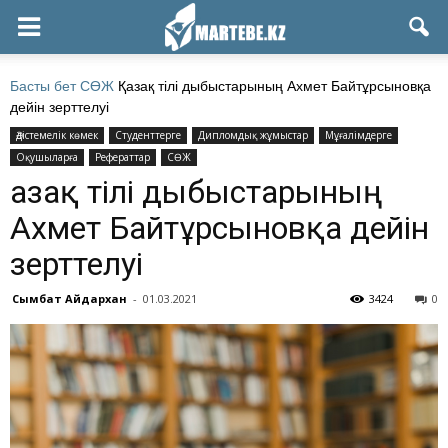
Басты бет
СӨЖ
Қазақ тілі дыбыстарының Ахмет Байтұрсыновқа
дейін зерттелуі
Әдістемелік көмек
Студенттерге
Дипломдық жұмыстар
Мұғалімдерге
Оқушыларға
Рефераттар
СӨЖ
Қазақ тілі дыбыстарының
Ахмет Байтұрсыновқа дейін
зерттелуі
Сымбат Айдархан
-
01.03.2021
3424
0