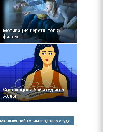
Мотивация беретін топ 5
фильм
Сөздік қорды байытудың 6
жолы
ликалық онлайн олимпиадалар өтуде