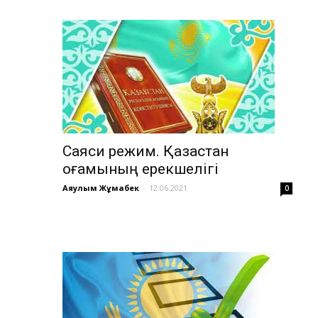
Саяси режим. Қазақстан
қоғамының ерекшелігі
Аяулым Жұмабек
-
12.06.2021
0