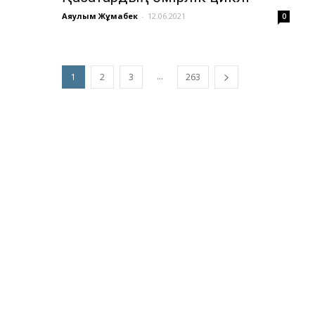
Аяулым Жұмабек
-
12.06.2021
0
...
1
2
3
263