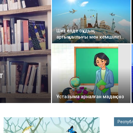
Шет елде оқудың
артықшылығы мен кемшілігі…
т
Ұстазыма арналған мадақ сөз
Респуб