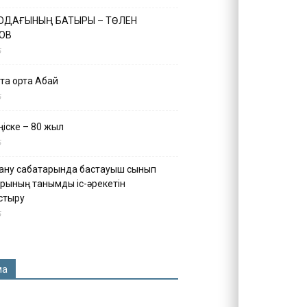
 ОДАҒЫНЫҢ БАТЫРЫ – ТӨЛЕН
ОВ
5
қа ортақ Абай
5
іске – 80 жыл
5
ану сабақтарында бастауыш сынып
рының танымдық іс-әрекетін
стыру
5
ма