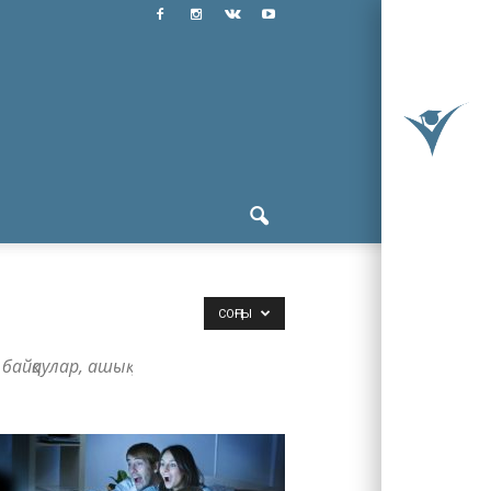
СОҢҒЫ
байқаулар, ашық