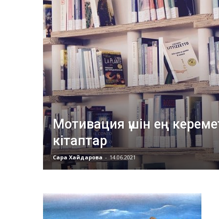
Мотивация үшін ең кереме
кітаптар
Сара Хайдарова
-
14.06.2021