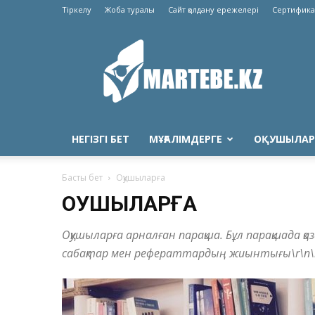
Тіркелу
Жоба туралы
Сайт қолдану ережелері
Сертифика
Martebe.kz
білім
сайты
НЕГІЗГІ БЕТ
МҰҒАЛІМДЕРГЕ
ОҚУШЫЛАР
Басты бет
Оқушыларға
ОҚУШЫЛАРҒА
Оқушыларға арналған парақша. Бұл парақшада қа
сабақтар мен рефераттардың жиынтығы\r\n\