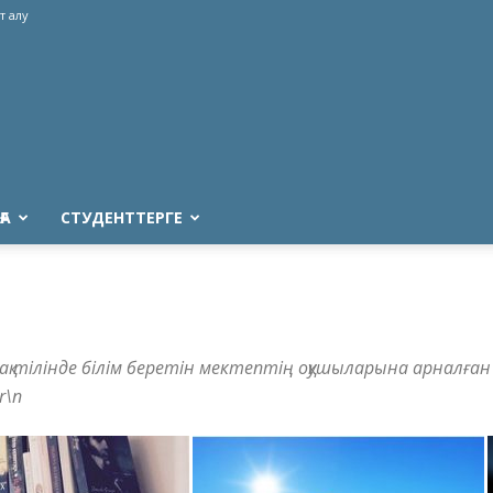
т алу
ҒА
СТУДЕНТТЕРГЕ
зақ тілінде білім беретін мектептің оқушыларына арналған 
r\n