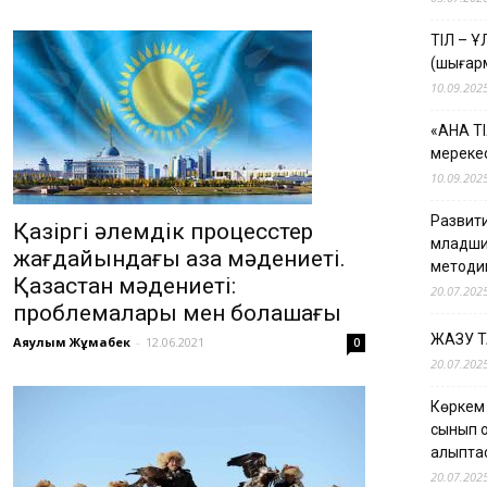
ТІЛ – 
(шығар
10.09.202
«АНА Т
мерекес
10.09.202
Развити
Қазіргі әлемдік процесcтер
младши
жағдайындағы қазақ мәдениеті.
методи
Қазақстан мәдениеті:
20.07.202
проблемалары мен болашағы
ЖАЗУ 
Аяулым Жұмабек
-
12.06.2021
0
20.07.202
Көркем
сынып о
қалыпт
20.07.202