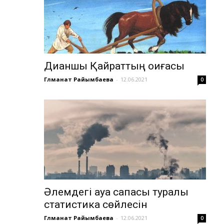
Диқаншы Қайраттың оқиғасы
Гүлманат Райымбаева
-
12.06.2021
0
Әлемдегі ауа сапасы туралы
статистика сөйлесін
Гүлманат Райымбаева
-
12.06.2021
0