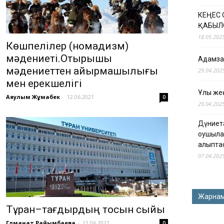
КЕҢЕС
ҚАБЫЛ
18.05.202
Көшпелілер (номадизм)
мәдениеті.Отырықшы
Адамзат
мәдениеттен айырмашылығы
29.04.202
мен ерекшелігі
Ұлы жең
Аяулым Жұмабек
-
12.06.2021
0
29.04.202
Дүниет
оқушыла
қалыпта
07.04.202
Жарна
Тұран–тағдырдың тосын сыйы
Гүлманат Райымбаева
-
11.06.2021
0