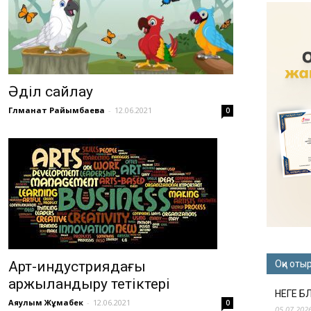
Әділ сайлау
Гүлманат Райымбаева
-
12.06.2021
0
Арт-индустриядағы
Оқи оты
қаржыландыру тетіктері
НЕГЕ Б
Аяулым Жұмабек
-
12.06.2021
0
05.07.202