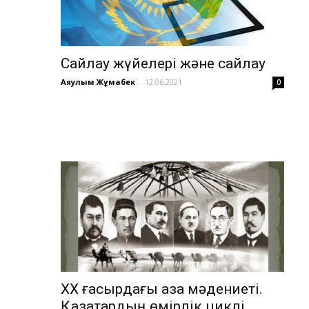
Сайлау жүйелері және сайлау
Аяулым Жұмабек
-
12.06.2021
0
ХХ ғасырдағы қазақ мәдениеті.
Қазақтардың өмірлік циклі