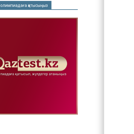
 олимпиадаға қатысыңыз