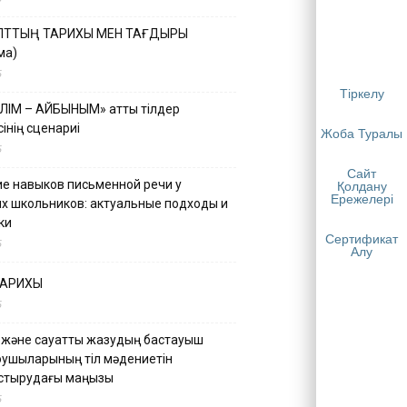
ҰЛТТЫҢ ТАРИХЫ МЕН ТАҒДЫРЫ
ма)
5
Тіркелу
ІЛІМ – АЙБЫНЫМ» атты тілдер
інің сценариі
Жоба Туралы
5
Сайт
е навыков письменной речи у
Қолдану
Ережелері
х школьников: актуальные подходы и
ки
Сертификат
5
Алу
ТАРИХЫ
5
 және сауатты жазудың бастауыш
қушыларының тіл мәдениетін
астырудағы маңызы
5