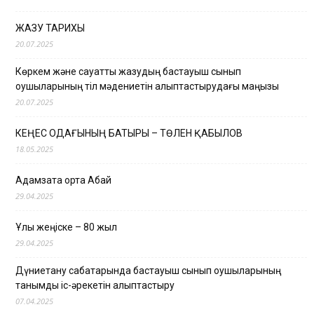
ЖАЗУ ТАРИХЫ
20.07.2025
Көркем және сауатты жазудың бастауыш сынып
оқушыларының тіл мәдениетін қалыптастырудағы маңызы
20.07.2025
КЕҢЕС ОДАҒЫНЫҢ БАТЫРЫ – ТӨЛЕН ҚАБЫЛОВ
18.05.2025
Адамзатқа ортақ Абай
29.04.2025
Ұлы жеңіске – 80 жыл
29.04.2025
Дүниетану сабақтарында бастауыш сынып оқушыларының
танымдық іс-әрекетін қалыптастыру
07.04.2025