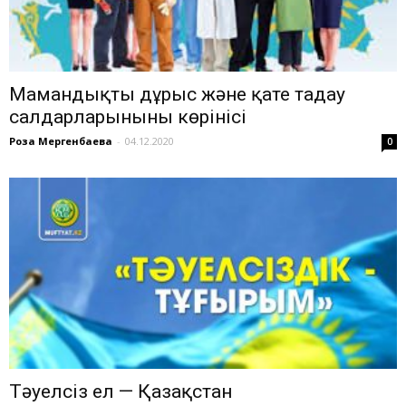
Мамандықты дұрыс және қате таңдау
салдарларынының көрінісі
Роза Мергенбаева
-
04.12.2020
0
Тәуелсіз ел — Қазақстан