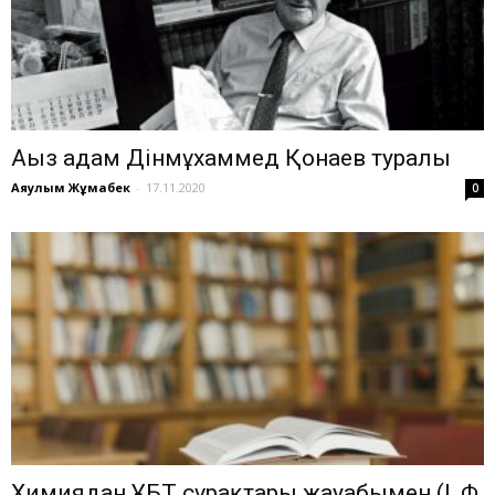
Аңыз адам Дінмұхаммед Қонаев туралы
Аяулым Жұмабек
-
17.11.2020
0
Химиядан ҰБТ сұрақтары жауабымен (І, Ф,