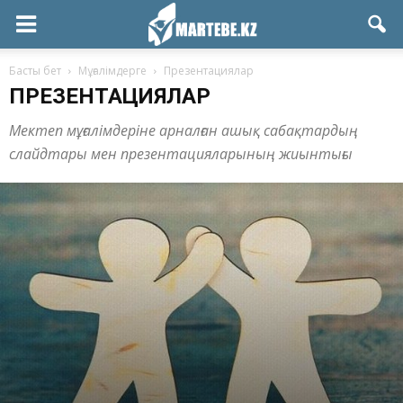
Басты бет
Мұғалімдерге
Презентациялар
ПРЕЗЕНТАЦИЯЛАР
Мектеп мұғалімдеріне арналған ашық сабақтардың
слайдтары мен презентацияларының жиынтығы