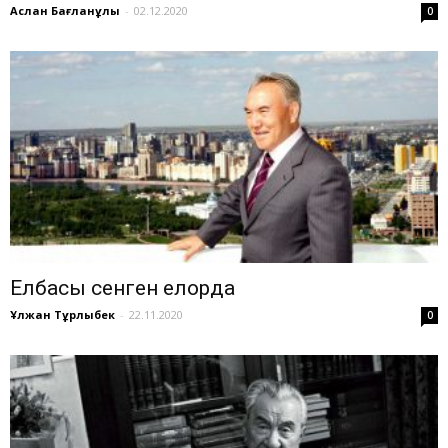
Аслан Бағланұлы
-
02.12.2020
0
Елбасы сенген елорда
Ұлжан Тұрлыбек
-
22.11.2020
0