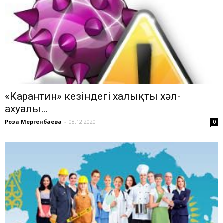
«Карантин» кезіндегі халықтың хәл-
ахуалы…
Роза Мергенбаева
-
08.12.2020
0