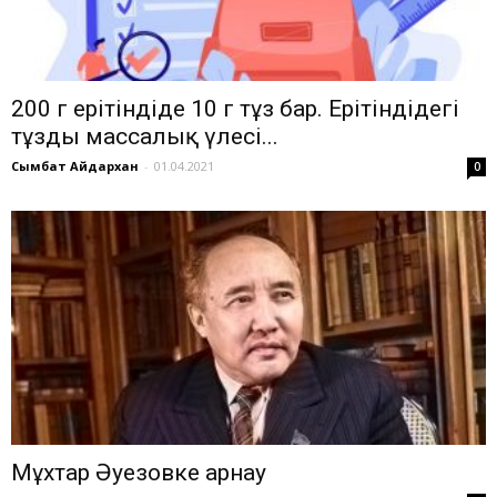
200 г ерітіндіде 10 г тұз бар. Ерітіндідегі
тұздың массалық үлесі...
Сымбат Айдархан
-
01.04.2021
0
Мұхтар Әуезовке арнау