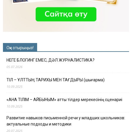
Оқи отырыңыз!
НЕГЕ БЛОГИНГ ЕМЕС, ДӘЛ ЖУРНАЛИСТИКА?
05.07.2026
ТІЛ – ҰЛТТЫҢ ТАРИХЫ МЕН ТАҒДЫРЫ (шығарма)
10.09.2025
«АНА ТІЛІМ – АЙБЫНЫМ» атты тілдер мерекесінің сценариі
10.09.2025
Развитие навыков письменной речи у младших школьников:
актуальные подходы и методики
20.07.2025