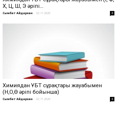
Х, Ц, Ш, Э әріпі...
Сымбат Айдархан
-
02.11.2020
0
Химиядан ҰБТ сұрақтары жауабымен
(Н,О,Ө әріпі бойынша)
Сымбат Айдархан
-
02.11.2020
0