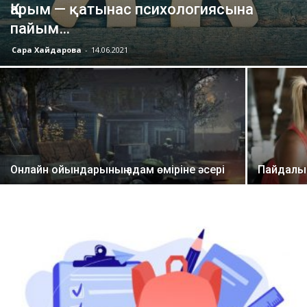
Қарым — қатынас психологиясына
пайым…
Сара Хайдарова
-
14.06.2021
Онлайн ойындарының адам өміріне әсері
Пайдалы 