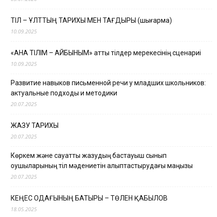
ТІЛ – ҰЛТТЫҢ ТАРИХЫ МЕН ТАҒДЫРЫ (шығарма)
10.09.2025
«АНА ТІЛІМ – АЙБЫНЫМ» атты тілдер мерекесінің сценариі
10.09.2025
Развитие навыков письменной речи у младших школьников:
актуальные подходы и методики
20.07.2025
ЖАЗУ ТАРИХЫ
20.07.2025
Көркем және сауатты жазудың бастауыш сынып
оқушыларының тіл мәдениетін қалыптастырудағы маңызы
20.07.2025
КЕҢЕС ОДАҒЫНЫҢ БАТЫРЫ – ТӨЛЕН ҚАБЫЛОВ
18.05.2025