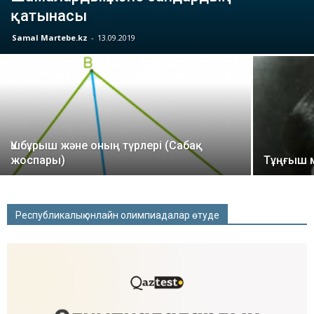
қатынасы
Samal Martebe.kz
-
13.09.2019
Үшбұрыш және оның түрлері (Сабақ
жоспары)
Тұңғыш 
Республикалық онлайн олимпиадалар өтуде