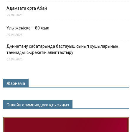
Адамзатқа ортақ Абай
29.04.2025
Ұлы жеңіске – 80 жыл
29.04.2025
Дүниетану сабақтарында бастауыш сынып оқушыларының
танымдық іс-әрекетін қалыптастыру
07.04.2025
Жарнама
Онлайн олимпиадаға қатысыңыз