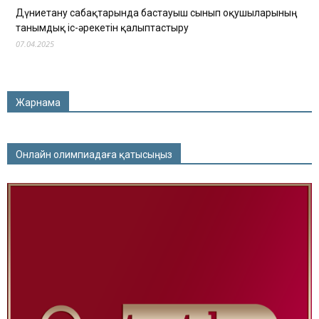
Дүниетану сабақтарында бастауыш сынып оқушыларының
танымдық іс-әрекетін қалыптастыру
07.04.2025
Жарнама
Онлайн олимпиадаға қатысыңыз