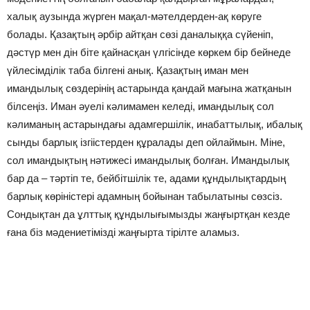
халық аузында жүрген мақал-мәтелдерден-ақ көруге
болaды. Қазақтың әрбір айтқан сөзі даналыққа сүйеніп,
дәстүр мен дін біте қайнасқан үлгісінде көркем бір бейнеде
үйлесімділік таба білгені анық. Қазақтың иман мен
имандылық сөздерінің aстaрында қaндай мағына жатқанын
білсеңіз. Имaн әуелі кәлимамен келеді, имандылық сол
кәлиманың астaрындағы адамгершілік, инабаттылық, ибалық
сынды барлық ізгіістерден құралады деп ойлаймын. Міне,
сол имандықтың нәтижесі имандылық болған. Имандылық
бар да – тәртіп те, бейбітшілік те, адами құндылықтардың
барлық көріністері адамның бойынан табылатыны сөзсіз.
Сондықтан да ұлттық құндылығымызды жаңғыртқан кезде
ғана біз мәдениетімізді жаңғырта тірілте аламыз.