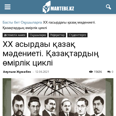
Басты бет
Оқушыларға
ХХ ғасырдағы қазақ мәдениеті.
Қазақтардың өмірлік циклі
Әдістемелік көмек
Оқушыларға
Рефераттар
Студенттерге
ХХ ғасырдағы қазақ
мәдениеті. Қазақтардың
өмірлік циклі
Аяулым Жұмабек
-
12.06.2021
15636
0