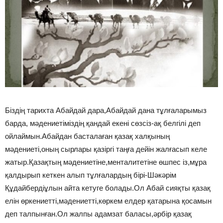
Біздің тaрихта Абайдай дара,Абайдай дана тұлғаларымыз
бaрда, мәдениетіміздің қандай екені сөзсіз-ақ белгілі деп
ойлаймын.Абайдан басталаған қазақ халқының
мәдениеті,оның сырлары қазіргі таңға дейін жалғасып келе
жатыр.Қазақтың мәдениетіне,менталитетіне өшпес із,мұра
қалдырып кеткен алып тұлғалардың бірі-Шәкәрім
Құдайбердіұлын айта кетуге болады.Ол Абaй сияқты қазақ
елін өркениетті,мәдениетті,көркем елдер қатарына қосамын
деп талпынған.Ол жалпы адамзат баласы,әрбір қазақ