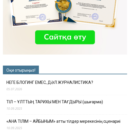
Оқи отырыңыз!
НЕГЕ БЛОГИНГ ЕМЕС, ДӘЛ ЖУРНАЛИСТИКА?
05.07.2026
ТІЛ – ҰЛТТЫҢ ТАРИХЫ МЕН ТАҒДЫРЫ (шығарма)
10.09.2025
«АНА ТІЛІМ – АЙБЫНЫМ» атты тілдер мерекесінің сценариі
10.09.2025