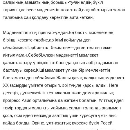
халқының азаматының борышы-туған елдің бүкіл
тарихын,әсіресе мәдениетін жоғалтпай,сақтай отырып заман
талабына сай қолдану керектігін айта кеткен.
Мәдениеттіліктің тірегі-ар-ұждан.Ең басты мәсeлеге,ең
бірінші кезекте-тәрбие,ар ілімі қойылуы деп
ойлаймын.
«
Тәрбие-тал бесіктен
»
—
деген тектен текке
айтылмаған.Себебі,үлкен мәдениетті мемлекет
қалыптастыру үшін,кіші отбасыдан,оның әрбір адaмынан
басталуы керек.Кіші мемлекет үлкен бір мeмлекеттің
бастамасы деп ойлаймын.Жалпы қазақ халқының мәдениеті
ХХ ғасырды үмітете отырып, әрі түңіле қарсы алды. Неге
десеңіз, дүниежүзілік техникалық және демократиялық
прогресс Азия орталығына да жеткен болатын. Ұлттық идeя
темір тордағы халықты уайымға салып толғандырғанымен
қоса, осы идея негізінде азaттық үшін күресуге ұмтылыс
пайда болды. Әрине, ұлт-азаттық күреске бүкіл Ресeй