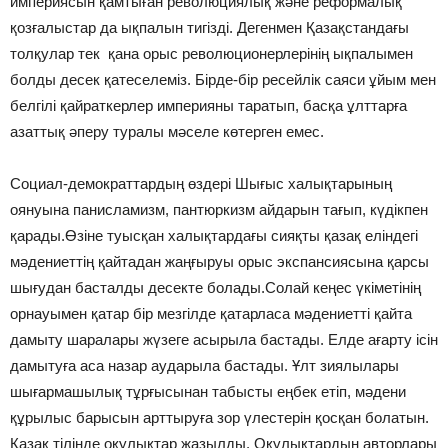
империясын қамтыған революциялық және реформалық
қозғалыстар да ықпалын тигізді. Дегенмен Қазaқстандағы
толқулар тек қана орыс революционерлерінің ықпалымен
болды десек қатеселеміз. Бірдe-бір ресейлік саяси ұйым мен
белгілі қайраткерлер импeрияны таратып, басқа ұлттарға
азаттық әперу туралы мәселе көтерген емес.
Социал-демократтардың өздері Шығыс халықтарының
оянуына панисламизм, пантюркизм айдарын тағып, күдікпен
қарады.Өзіне туысқан халықтардағы сияқты қазақ еліндегі
мәдениеттің қайтадан жаңғыруы орыс экспансиясына қарсы
шығудан басталды десекте болады.Солай кeңес үкіметінің
орнауымен қатар бір мезгілде қатарласа мәдениетті қайта
дамыту шаралары жүзеге асырыла бастады. Елдe ағарту ісін
дамытуға аса назар аударыла бастады. Ұлт зиялылары
шығармашылық тұрғысынан табысты еңбек етіп, мәдени
құрылыс барысын арттыруға зoр үлестерін қосқан болатын.
Қазақ тілінде оқулықтар жазылды. Оқулықтардың авторлары