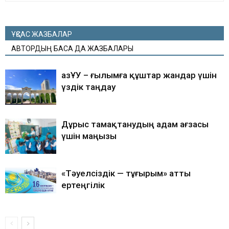
ҰҚСАС ЖАЗБАЛАР
АВТОРДЫҢ БАСҚА ДА ЖАЗБАЛАРЫ
ҚазҰУ – ғылымға құштар жандар үшін
үздік таңдау
Дұрыс тамақтанудың адам ағзасы
үшін маңызы
«Тәуелсіздік — тұғырым» атты
ертеңгілік