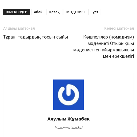
ІЛМЕКСӨЗДЕР
Абай
қазақ
МӘДЕНИЕТ
ұлт
Алдыңғы материал
Келесі материал
Тұран–тағдырдың тосын сыйы
Көшпелілер (номадизм)
мәдениеті.Отырықшы
мәдениеттен айырмашылығы
мен ерекшелігі
Аяулым Жұмабек
https://martebe.kz/