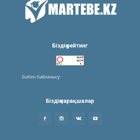
Біздің рейтинг
Бізбен байланысу:
tolegenberikbol@gmail.com
Біздің парақшалар