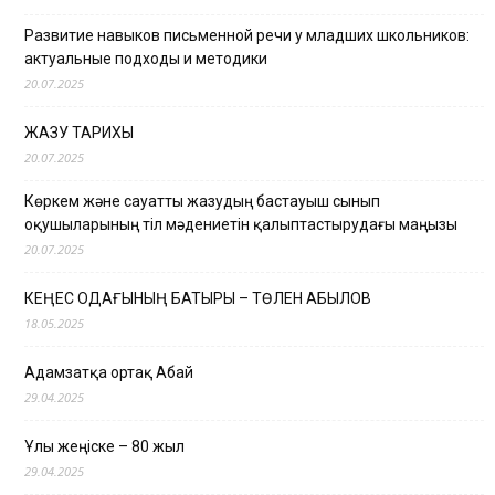
Развитие навыков письменной речи у младших школьников:
актуальные подходы и методики
20.07.2025
ЖАЗУ ТАРИХЫ
20.07.2025
Көркем және сауатты жазудың бастауыш сынып
оқушыларының тіл мәдениетін қалыптастырудағы маңызы
20.07.2025
КЕҢЕС ОДАҒЫНЫҢ БАТЫРЫ – ТӨЛЕН ҚАБЫЛОВ
18.05.2025
Адамзатқа ортақ Абай
29.04.2025
Ұлы жеңіске – 80 жыл
29.04.2025