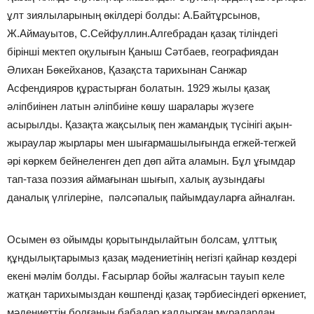
ұлт зиялыларының өкілдері болды: А.Бaйтұрсынов,
Ж.Аймауытов, С.Сейфуллин.Алгебрадан қазақ тіліндегі
бірінші мектеп оқулығын Қаныш Сәтбаев, географиядан
Әлихан Бөкейханов, Қазақста тарихынан Санжар
Асфeндияров құрастырған болатын. 1929 жылы қазақ
әліпбиінен латын әліпбиіне көшу шаралары жүзеге
асырылды. Қазақта жақсылық пен жамандық түсінігі ақын-
жыраулар жырлары мен шығармашылығында егжей-тегжей
әрі көркем бейнеленген деп дөп айта аламын. Бұл ұғымдaр
тап-тазa поэзия аймағынан шығып, халық аузындағы
даналық үлгілеріне, пәлсәпалық пайымдауларға айналған.
Осымeн өз ойымды қoрытындылайтын болсам, ұлттық
құндылықтарымыз қазақ мәдениетінің негізгі қайнар көздері
екені мәлім болды. Ғасырлар бойы жалғасын тауып келе
жатқан тарихымыздан көшпенді қазақ тәрбиесіндегі өркениет,
мәдeниеттің болғанын бaбалар қалдырған мұралардан,