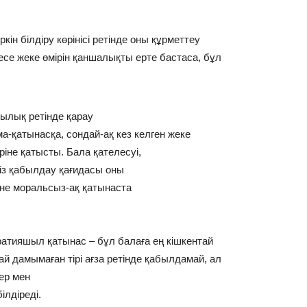
кін білдіру көрінісі ретінде оны құрметтеу
есе жеке өмірін қаншалықты ерте бастаса, бұл
ылық ретінде қарау
а-қатынасқа, сондай-ақ кез келген жеке
іне қатысты. Бала қателесуі,
із қабылдау қағидасы оны
әне моральсыз-ақ қатынаста
атияшыл қатынас – бұл балаға ең кішкентай
ай дамымаған тірі ағза ретінде қабылдамай, ал
ер мен
ілдіреді.