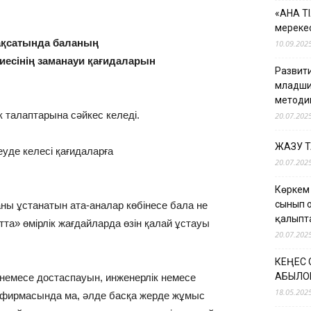
«АНА Т
мерекес
мақсатында баланың
10.09.202
иесінің заманауи қағидаларын
Развити
младши
методи
к талаптарына сәйкес келеді.
20.07.202
ЖАЗУ 
еуде келесі қағидаларға
20.07.202
Көркем
сынып 
ны ұстанатын ата-аналар көбінесе бала не
қалыпт
ытта» өмірлік жағдайларда өзін қалай ұстауы
20.07.202
КЕҢЕС
ҚАБЫЛО
немесе достаспауын, инженерлік немесе
18.05.202
ің фирмасында ма, әлде басқа жерде жұмыс