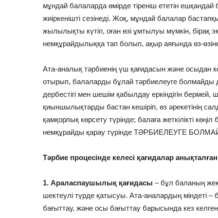
мұндай балаларда өмірде тіреніш ететін ешқандай 
жиіркенішті сезінеді. Жоқ, мұндай балалар бастапқ
жылылықты күтіп, оған өзі ұмтылуы мүмкін, бірақ
немқұрайдылыққа тап болып, ақыр аяғында өз-өзін
Ата-аналық тәрбиенің үш қағидасын және осыдан к
отырып, балаларды бұлай тәрбиелеуге болмайды дег
дербестігі мен шешім қабылдау еркіндігін бермей, 
қиыншылықтарды бастан кешіріп, өз әрекетінің сал
қамқорлық көрсету түрінде; балаға жеткілікті көңі
немқұрайды қарау түрінде ТӘРБИЕЛЕУГЕ БОЛМА
Тәрбие процесінде келесі қағидалар анықталған
1. Араласпаушылық қағидасы
– бұл баланың жек
шектеулі түрде қатысуы. Ата-аналардың міндеті – 
бағыттау, және осы бағыттау барысында кез келген