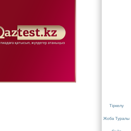
Тіркелу
Жоба Туралы