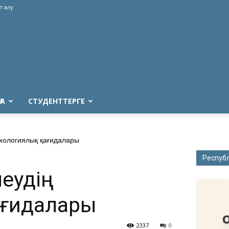
т алу
ҒА
СТУДЕНТТЕРГЕ
хологиялық қағидалары
Респуб
еудің
ағидалары
2337
0