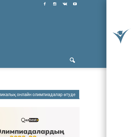
ликалық онлайн олимпиадалар өтуде