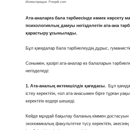
Иллюстрация: Freepik.com
Ата-аналарға бала тәрбиесінде көмек көрсету 
психологиялық дамуы негізделетін ата-ана тәрб
қарастыру ұсынылады.
Бұл қағидалар бала тәрбиелеудің дұрыс, гуманисті
Сонымен, қазіргі ата-аналар өз балаларын тәрбиел
негізделеді:
1. Ата-аналық өктемшілдік қағидасы.
Бұл қағида
істеу керектігін, «ол ата-анасымен бірге тұрған уақ
керектігін өздері шешеді.
Кейде мұндай бақылау баланың кіммен достасуын 
экономикалық факультетке түсу керектігін, әкесін