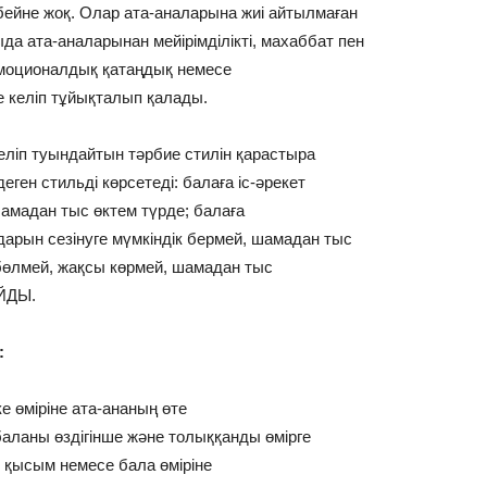
бейне жоқ. Олар ата-аналарына жиі айтылмаған
ыда ата-аналарынан мейірімділікті, махаббат пен
 эмоционалдық қатаңдық немесе
е келіп тұйықталып қалады.
еліп туындайтын тәрбие стилін қарастыра
ен стильді көрсетеді: балаға іс-әрекет
шамадан тыс өктем түрде; балаға
дарын сезінуге мүмкіндік бермей, шамадан тыс
л бөлмей, жақсы көрмей, шамадан тыс
ЙДЫ.
:
е өміріне ата-ананың өте
баланы өздігінше және толыққанды өмірге
 қысым немесе бала өміріне