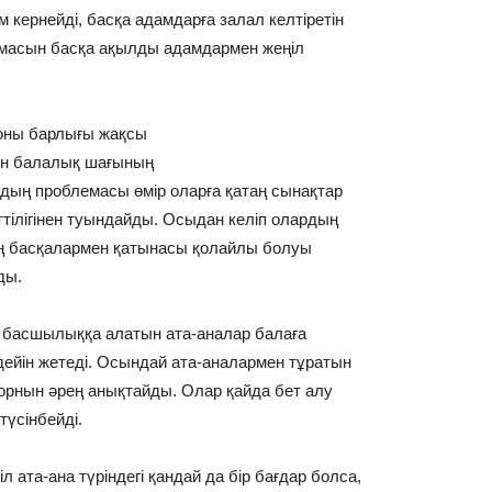
 кернейді, басқа адамдарға залал келтіретін
лмасын басқа ақылды адамдармен жеңіл
е оны барлығы жақсы
ен балалық шағының
ың проблемасы өмір оларға қатаң сынақтар
ттілігінен туындайды. Осыдан келіп олардың
ың басқалармен қатынасы қолайлы болуы
ды.
 басшылыққа алатын ата-аналар балаға
 дейін жетеді. Осындай ата-аналармен тұратын
 орнын әрең анықтайды. Олар қайда бет алу
 түсінбейді.
 ата-ана түріндегі қандай да бір бағдар болса,