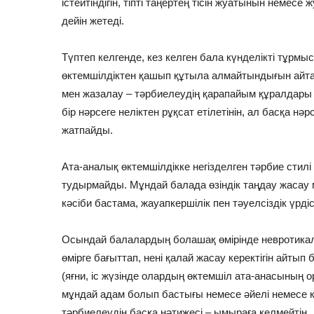
істейтіндігін, тіпті таңертең тісін жуатынын неме
дейін жетеді.
Түптеп келгенде, кез келген бала күнделікті тұрм
өктемшілдіктен қашып құтыла алмайтындығын айта к
мен жазалау – тәрбиелеудің қарапайым құралдары
бір нәрсеге неліктен рұқсат етілетінін, ал басқа нәрс
жатпайды.
Ата-аналық өктемшілдікке негізделген тәрбие стил
тудырмайды. Мұндай балада өзіндік таңдау жаса
кәсіби бастама, жауапкершілік пен тәуелсіздік үрді
Осындай балалардың болашақ өмірінде невротикал
өмірге бағыттап, нені қалай жасау керектігін айтып
(яғни, іс жүзінде олардың өктемшіл ата-анасының 
мұндай адам болып бастығы немесе әйелі немесе к
тәрбиелеудің басқа нәтижесі – ымыраға келмейтін