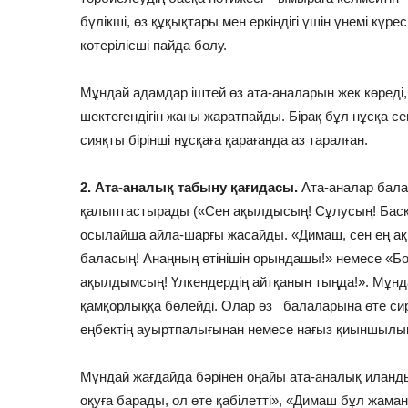
бүлікші, өз құқықтары мен еркіндігі үшін үнемі күрес
көтерілісші пайда болу.
Мұндай адамдар іштей өз ата-аналарын жек көреді
шектегендігін жаны жаратпайды. Бірақ бұл нұсқа с
сияқты бірінші нұсқаға қарағанда аз таралған.
2. Ата-аналық табыну қағидасы.
Ата-аналар бала
қалыптастырады («Сен ақылдысың! Сұлусың! Басқал
осылайша айла-шарғы жасайды. «Димаш, сен ең а
баласың! Анаңның өтінішін орындашы!» немесе «Бо
ақылдымсың! Үлкендердің айтқанын тыңда!». Мұн
қамқорлыққа бөлейді. Олар өз балаларына өте сир
еңбектің ауыртпалығынан немесе нағыз қиыншылы
Мұндай жағдайда бәрінен оңайы ата-аналық иландыр
оқуға барады, ол өте қабілетті», «Димаш бұл жама