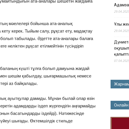
се жумайтындығын ата-аналары шешетін жағдайға
Адамза
29.04.202
ыстың мәелелері бойынша ата-аналық
Ұлы жең
ету керек. Тыйым салу, рұқсат ету, мадақтау
29.04.202
 болып табылады. Әдетте ата-аналары балаға
Дүниет
еге неліктен рұқсат етілмейтінін түсіндіріп
оқушыл
қалыпт
07.04.202
і баланың күшті тұлға болып дамуына жағдай
у мен шешім қабылдау, шығармашылық немесе
стері аз байқалады.
Жарна
ық ауытқулар дамиды. Мұнан былай олар өзін
Онлайн
 беретін адамдарды іздеп жүргендігін аңғармайды
орнын басатындарды іздейді). Нәтижесінде
үйеуі шығады. Өктемшілдік стильде