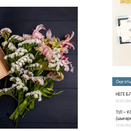
Оқи от
НЕГЕ Б
05.07.202
ТІЛ – 
(шығар
10.09.202