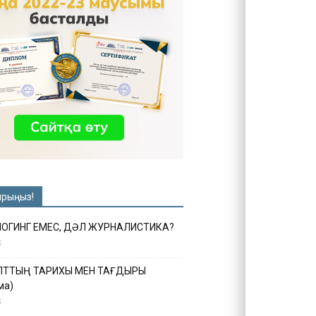
ырыңыз!
ЛОГИНГ ЕМЕС, ДӘЛ ЖУРНАЛИСТИКА?
6
ҰЛТТЫҢ ТАРИХЫ МЕН ТАҒДЫРЫ
ма)
5