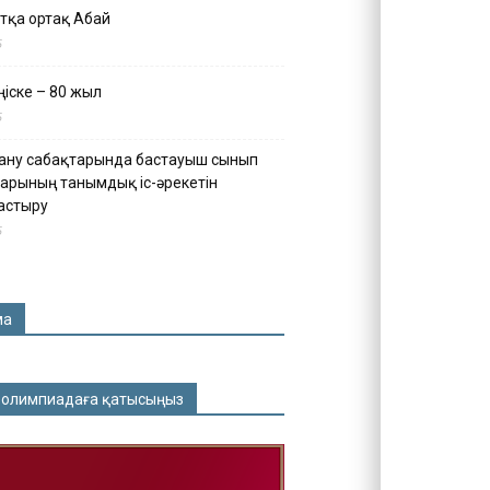
тқа ортақ Абай
5
іске – 80 жыл
5
ану сабақтарында бастауыш сынып
арының танымдық іс-әрекетін
астыру
5
ма
 олимпиадаға қатысыңыз