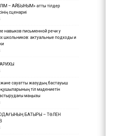
ІЛІМ – АЙБЫНЫМ» атты тілдер
інің сценариі
5
е навыков письменной речи у
х школьников: актуальные подходы и
ки
5
ТАРИХЫ
5
 және сауатты жазудың бастауыш
оқушыларының тіл мәдениетін
астырудағы маңызы
5
 ОДАҒЫНЫҢ БАТЫРЫ – ТӨЛЕН
В
5