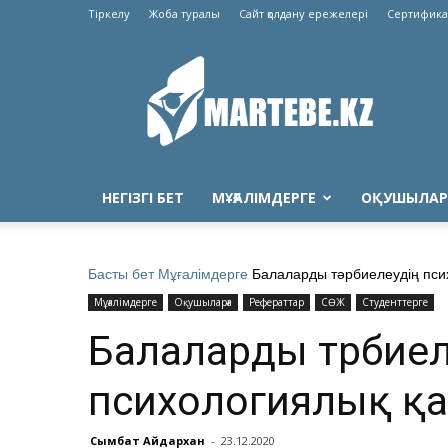
Тіркелу
Жоба туралы
Сайт қолдану ережелері
Сертифика
Martebe.kz
білім
сайты
НЕГІЗГІ БЕТ
МҰҒАЛІМДЕРГЕ
ОҚУШЫЛАР
Басты бет
Мұғалімдерге
Балаларды тәрбиелеудің пси
Мұғалімдерге
Оқушыларға
Рефераттар
СӨЖ
Студенттерге
Балаларды тәрбиел
психологиялық қ
Сымбат Айдархан
-
23.12.2020