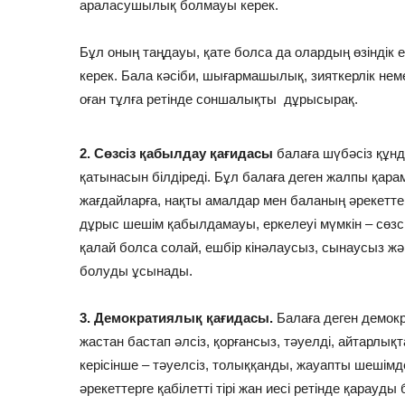
араласушылық болмауы керек.
Бұл оның таңдауы, қате болса да олардың өзіндік ер
керек. Бала кәсіби, шығармашылық, зияткерлік нем
оған тұлға ретінде соншалықты дұрысырақ.
2. Сөзсіз қабылдау қағидасы
балаға шүбәсіз құнд
қатынасын білдіреді. Бұл балаға деген жалпы қарам
жағдайларға, нақты амалдар мен баланың әрекеттер
дұрыс шешім қабылдамауы, еркелеуі мүмкін – сөзс
қалай болса солай, ешбір кінәлаусыз, сынаусыз ж
болуды ұсынады.
3. Демократиялық қағидасы.
Балаға деген демокр
жастан бастап әлсіз, қорғансыз, тәуелді, айтарлықт
керісінше – тәуелсіз, толыққанды, жауапты шешімд
әрекеттерге қабілетті тірі жан иесі ретінде қарауды б