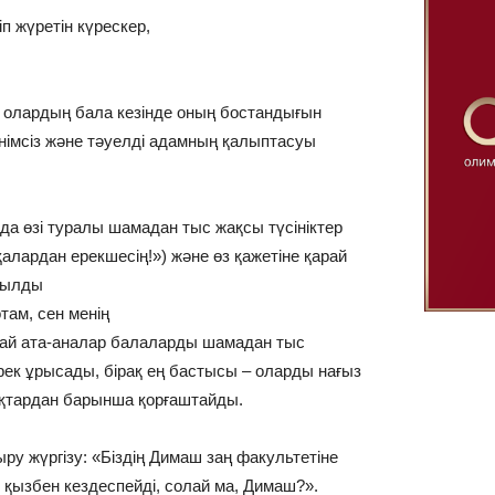
іп жүретін күрескер,
, олардың бала кезінде оның бостандығын
енімсіз және тәуелді адамның қалыптасуы
да өзі туралы шамадан тыс жақсы түсініктер
ардан ерекшесің!») және өз қажетіне қарай
қылды
там, сен менің
дай ата-аналар балаларды шамадан тыс
ек ұрысады, бірақ ең бастысы – оларды нағыз
қтардан барынша қорғаштайды.
у жүргізу: «Біздің Димаш заң факультетіне
н қызбен кездеспейді, солай ма, Димаш?».