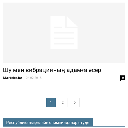
Шу мен вибрацияның адамға әсері
Martebe.kz
-
04.02.2015
0
1
2
Республикалық онлайн олимпиадалар өтуде