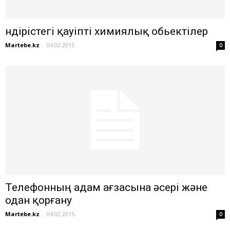
Өндірістегі қауіпті химиялық обьектілер
Martebe.kz
-
04.02.2015
0
Телефонның адам ағзасына әсері және
одан қорғану
Martebe.kz
-
04.02.2015
0