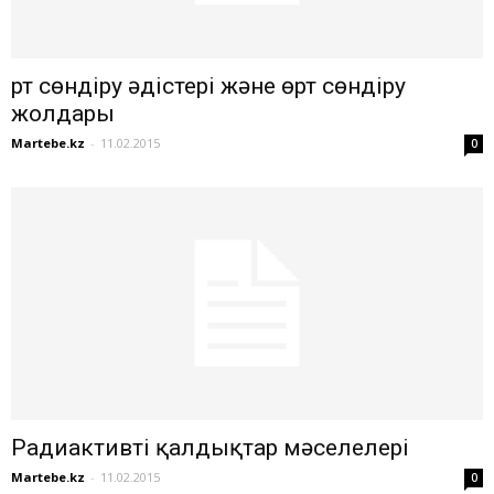
Өрт сөндіру әдістері және өрт сөндіру
жолдары
Martebe.kz
-
11.02.2015
0
Радиактивті қалдықтар мәселелері
Martebe.kz
-
11.02.2015
0