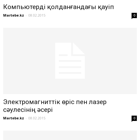
Компьютерді қолданғандағы қауіп
Martebe.kz
-
08.02.2015
0
Электромагниттік өріс пен лазер
сәулесінің әсері
Martebe.kz
-
08.02.2015
0