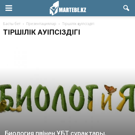
Басты бет
Презентациялар
Тіршілік қауіпсіздігі
ТІРШІЛІК ҚАУІПСІЗДІГІ
Биология пәнінен ҰБТ сұрақтары,