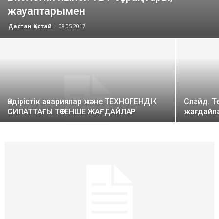
жауаптарымен
Дастан Қастай
-
08.05.2017
Өндірістік авариялар және ТЕХНОГЕНДІК
Слайд. Т
СИПАТТАҒЫ ТӨТЕНШЕ ЖАҒДАЙЛАР
жағдайл