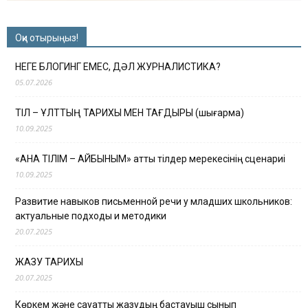
Оқи отырыңыз!
НЕГЕ БЛОГИНГ ЕМЕС, ДӘЛ ЖУРНАЛИСТИКА?
05.07.2026
ТІЛ – ҰЛТТЫҢ ТАРИХЫ МЕН ТАҒДЫРЫ (шығарма)
10.09.2025
«АНА ТІЛІМ – АЙБЫНЫМ» атты тілдер мерекесінің сценариі
10.09.2025
Развитие навыков письменной речи у младших школьников:
актуальные подходы и методики
20.07.2025
ЖАЗУ ТАРИХЫ
20.07.2025
Көркем және сауатты жазудың бастауыш сынып