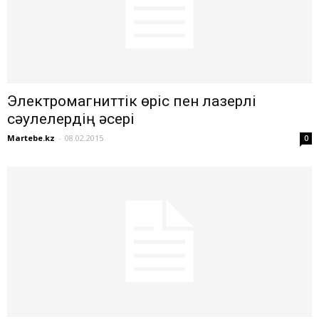
Электромагниттік өріс пен лазерлі
сәулелердің әсері
Martebe.kz
-
08.02.2015
0