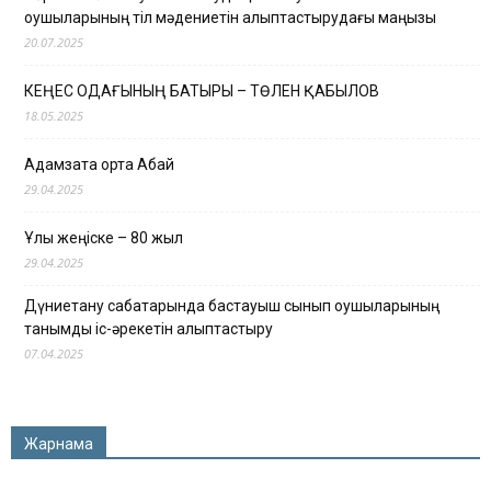
оқушыларының тіл мәдениетін қалыптастырудағы маңызы
20.07.2025
КЕҢЕС ОДАҒЫНЫҢ БАТЫРЫ – ТӨЛЕН ҚАБЫЛОВ
18.05.2025
Адамзатқа ортақ Абай
29.04.2025
Ұлы жеңіске – 80 жыл
29.04.2025
Дүниетану сабақтарында бастауыш сынып оқушыларының
танымдық іс-әрекетін қалыптастыру
07.04.2025
Жарнама