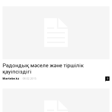
Радондық мәселе және тіршілік
қауіпсіздігі
Martebe.kz
-
08.02.2015
0