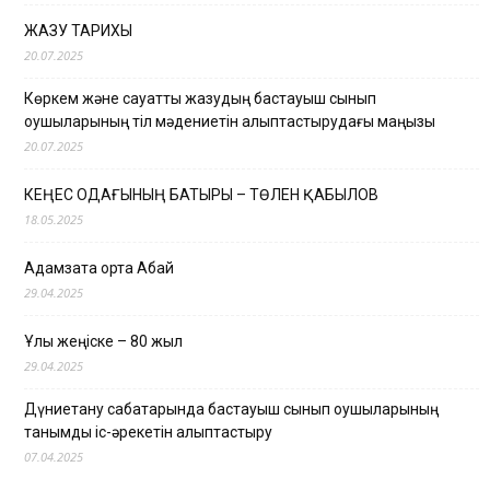
ЖАЗУ ТАРИХЫ
20.07.2025
Көркем және сауатты жазудың бастауыш сынып
оқушыларының тіл мәдениетін қалыптастырудағы маңызы
20.07.2025
КЕҢЕС ОДАҒЫНЫҢ БАТЫРЫ – ТӨЛЕН ҚАБЫЛОВ
18.05.2025
Адамзатқа ортақ Абай
29.04.2025
Ұлы жеңіске – 80 жыл
29.04.2025
Дүниетану сабақтарында бастауыш сынып оқушыларының
танымдық іс-әрекетін қалыптастыру
07.04.2025