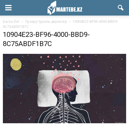
Басты бет
Түс көру туралы деректер
10904E23-BF96-4000-BBD9-
8C75ABDF1B7C
10904E23-BF96-4000-BBD9-
8C75ABDF1B7C