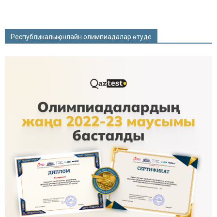
Республикалық онлайн олимпиадалар өтуде