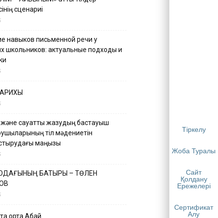
інің сценариі
5
е навыков письменной речи у
х школьников: актуальные подходы и
ки
5
ТАРИХЫ
5
 және сауатты жазудың бастауыш
Тіркелу
қушыларының тіл мәдениетін
астырудағы маңызы
Жоба Туралы
5
Сайт
 ОДАҒЫНЫҢ БАТЫРЫ – ТӨЛЕН
Қолдану
ОВ
Ережелері
5
Сертификат
Алу
қа ортақ Абай