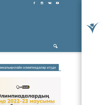
ликалық онлайн олимпиадалар өтуде