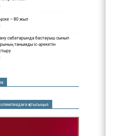
5
іске – 80 жыл
5
ану сабақтарында бастауыш сынып
рының танымдық іс-әрекетін
стыру
5
ма
 олимпиадаға қатысыңыз