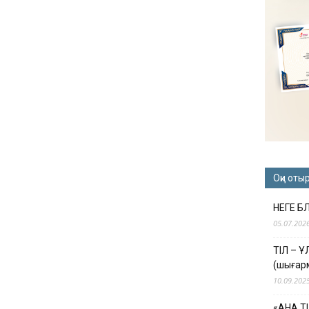
Оқи оты
НЕГЕ Б
05.07.202
ТІЛ – 
(шығар
10.09.202
«АНА Т