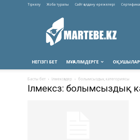
Тіркелу
Жоба туралы
Сайт қолдану ережелері
Сертифика
Martebe.kz
білім
сайты
НЕГІЗГІ БЕТ
МҰҒАЛІМДЕРГЕ
ОҚУШЫЛАР
Басты бет
Ілмексөздер
болымсыздық категориясы
Ілмексөз: болымсыздық 