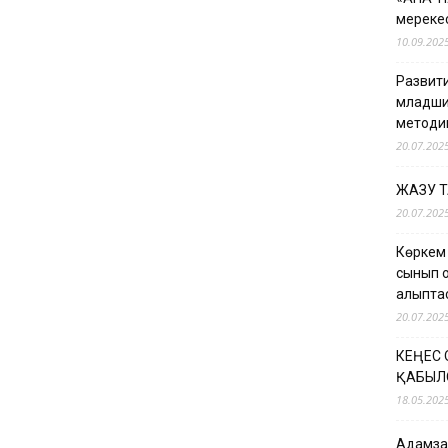
мерекес
10.09.202
Развити
младши
методи
20.07.202
ЖАЗУ 
20.07.202
Көркем
сынып о
қалыпт
20.07.202
КЕҢЕС
ҚАБЫЛ
18.05.202
Адамзат