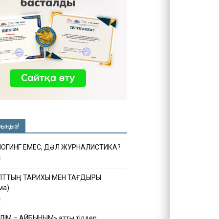
рыңыз!
ЛОГИНГ ЕМЕС, ДӘЛ ЖУРНАЛИСТИКА?
6
ҰЛТТЫҢ ТАРИХЫ МЕН ТАҒДЫРЫ
ма)
5
ІЛІМ – АЙБЫНЫМ» атты тілдер