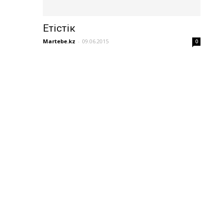
Етістік
Martebe.kz
-
09.06.2015
0