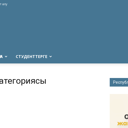
т алу
ҒА
СТУДЕНТТЕРГЕ
категориясы
Респуб