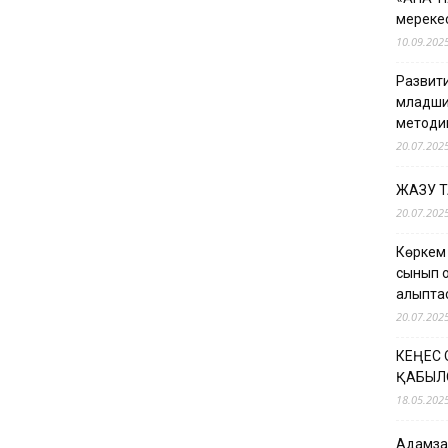
мерекес
10.09.202
Развити
младши
методи
20.07.202
ЖАЗУ 
20.07.202
Көркем
сынып о
қалыпт
20.07.202
КЕҢЕС
ҚАБЫЛ
18.05.202
Адамзат