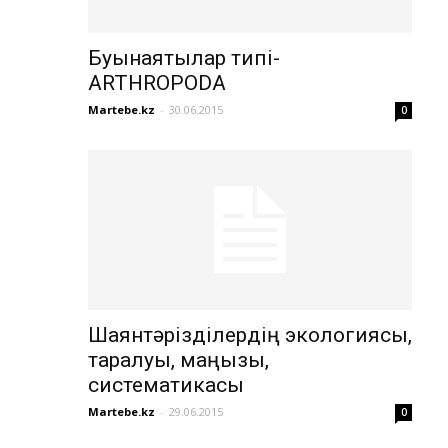
Буынаяқтылар типі-
ARTHROPODA
Martebe.kz
-
30.06.2015
0
Шаянтәрізділердің экологиясы,
таралуы, маңызы,
систематикасы
Martebe.kz
-
29.06.2015
0