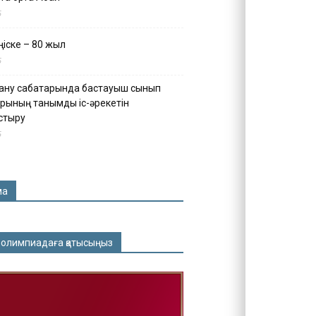
5
іске – 80 жыл
5
ану сабақтарында бастауыш сынып
рының танымдық іс-әрекетін
стыру
5
ма
 олимпиадаға қатысыңыз