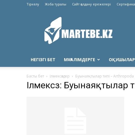
Тіркелу
Жоба туралы
Сайт қолдану ережелері
Сертифика
Martebe.kz
білім
сайты
НЕГІЗГІ БЕТ
МҰҒАЛІМДЕРГЕ
ОҚУШЫЛАР
Басты бет
Ілмексөздер
Буынаяқтылар типі – Arthropoda
Ілмексөз: Буынаяқтылар т