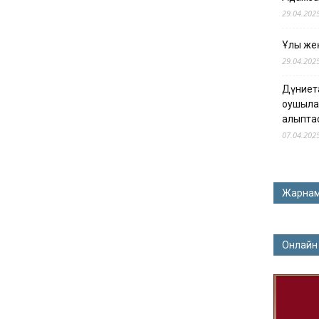
29.04.202
Ұлы жең
29.04.202
Дүниет
оқушыла
қалыпта
07.04.202
Жарна
Онлайн