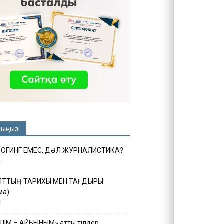
рыңыз!
ЛОГИНГ ЕМЕС, ДӘЛ ЖУРНАЛИСТИКА?
6
ҰЛТТЫҢ ТАРИХЫ МЕН ТАҒДЫРЫ
ма)
5
ІЛІМ – АЙБЫНЫМ» атты тілдер