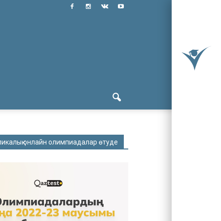
ликалық онлайн олимпиадалар өтуде