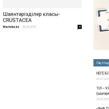
Шаянтәрізділер класы-
CRUSTACEA
Martebe.kz
-
30.06.2015
0
Оқи оты
НЕГЕ Б
05.07.202
ТІЛ – 
(шығар
10.09.202
«АНА Т