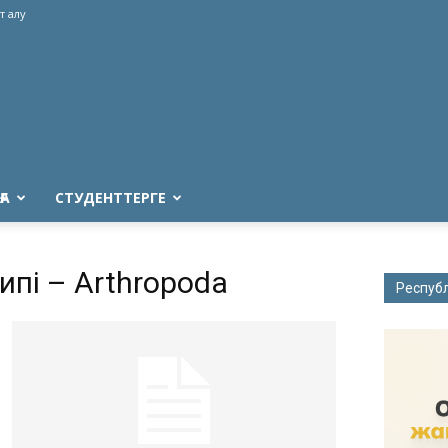
т алу
ҒА
СТУДЕНТТЕРГЕ
ипі – Arthropoda
Респуб