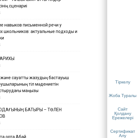
інің сценариі
5
е навыков письменной речи у
х школьников: актуальные подходы и
ки
5
ТАРИХЫ
5
 және сауатты жазудың бастауыш
Тіркелу
қушыларының тіл мәдениетін
астырудағы маңызы
Жоба Туралы
5
Сайт
 ОДАҒЫНЫҢ БАТЫРЫ – ТӨЛЕН
Қолдану
ОВ
Ережелері
5
Сертификат
Алу
қа ортақ Абай