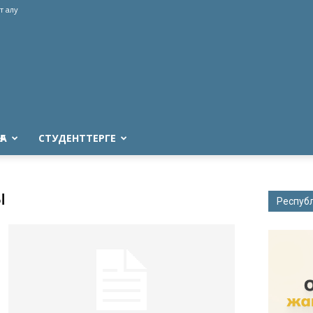
т алу
ҒА
СТУДЕНТТЕРГЕ
ы
Респуб