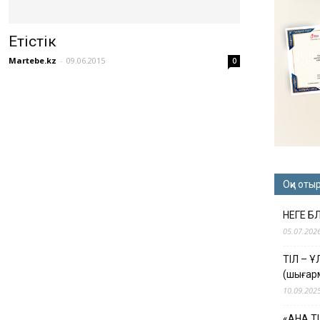
Етістік
Martebe.kz
-
09.06.2015
0
Оқи оты
НЕГЕ Б
05.07.202
ТІЛ – 
(шығар
10.09.202
«АНА Т