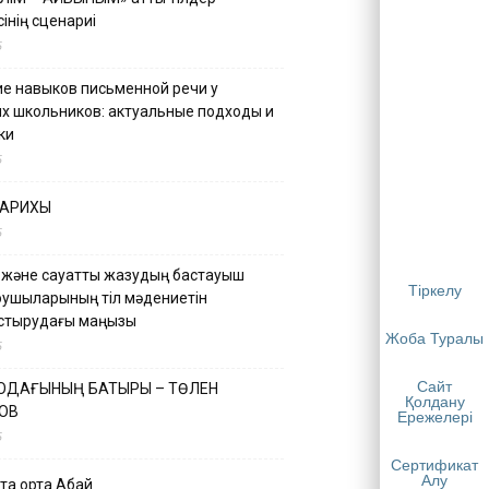
інің сценариі
5
е навыков письменной речи у
х школьников: актуальные подходы и
ки
5
ТАРИХЫ
5
 және сауатты жазудың бастауыш
Тіркелу
қушыларының тіл мәдениетін
астырудағы маңызы
Жоба Туралы
5
Сайт
 ОДАҒЫНЫҢ БАТЫРЫ – ТӨЛЕН
Қолдану
ОВ
Ережелері
5
Сертификат
Алу
қа ортақ Абай