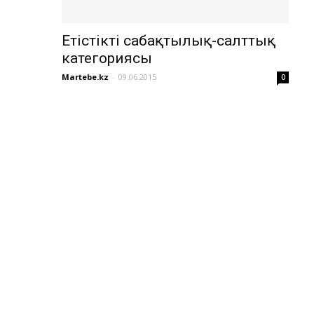
Етістіктің сабақтылық-салттық
категориясы
Martebe.kz
-
09.06.2015
0