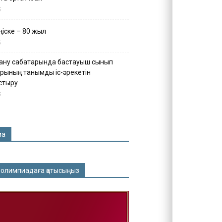
5
іске – 80 жыл
5
ану сабақтарында бастауыш сынып
рының танымдық іс-әрекетін
стыру
5
ма
 олимпиадаға қатысыңыз