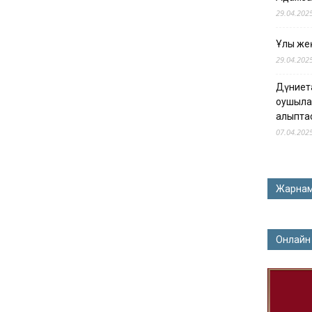
29.04.202
Ұлы жең
29.04.202
Дүниет
оқушыла
қалыпта
07.04.202
Жарна
Онлайн