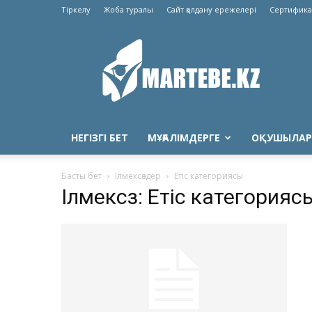
Тіркелу
Жоба туралы
Сайт қолдану ережелері
Сертифика
Martebe.kz
білім
сайты
НЕГІЗГІ БЕТ
МҰҒАЛІМДЕРГЕ
ОҚУШЫЛАР
Басты бет
Ілмексөздер
Етіс категориясы
Ілмексөз: Етіс категорияс