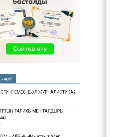
рыңыз!
ЛОГИНГ ЕМЕС, ДӘЛ ЖУРНАЛИСТИКА?
6
ҰЛТТЫҢ ТАРИХЫ МЕН ТАҒДЫРЫ
ма)
5
ІЛІМ – АЙБЫНЫМ» атты тілдер