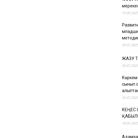
мерекес
10.09.202
Развити
младши
методи
20.07.202
ЖАЗУ 
20.07.202
Көркем
сынып о
қалыпт
20.07.202
КЕҢЕС
ҚАБЫЛ
18.05.202
Адамзат