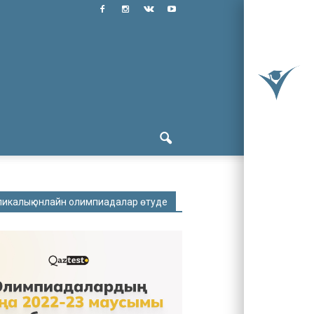
ликалық онлайн олимпиадалар өтуде