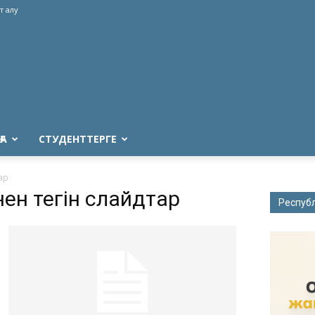
т алу
ҒА
СТУДЕНТТЕРГЕ
ар
нен тегін слайдтар
Респуб