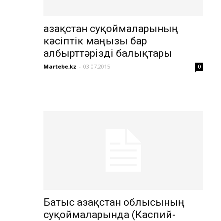
Қазақстан суқоймаларының
кәсіптік маңызы бар
албырттәрізді балықтары
Martebe.kz
-
03.07.2015
0
Батыс Қазақстан облысының
суқоймаларында (Каспий-