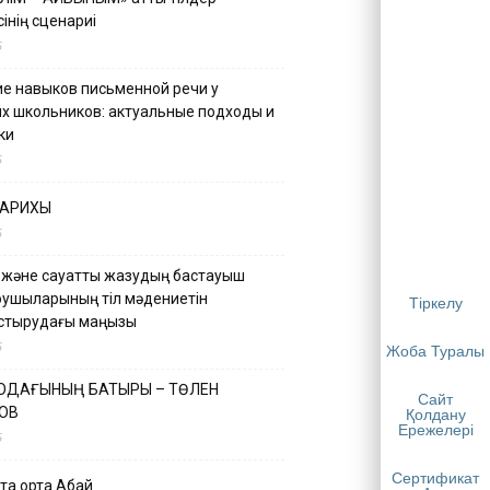
інің сценариі
5
е навыков письменной речи у
х школьников: актуальные подходы и
ки
5
ТАРИХЫ
5
 және сауатты жазудың бастауыш
қушыларының тіл мәдениетін
Тіркелу
астырудағы маңызы
5
Жоба Туралы
 ОДАҒЫНЫҢ БАТЫРЫ – ТӨЛЕН
Сайт
ОВ
Қолдану
Ережелері
5
Сертификат
қа ортақ Абай