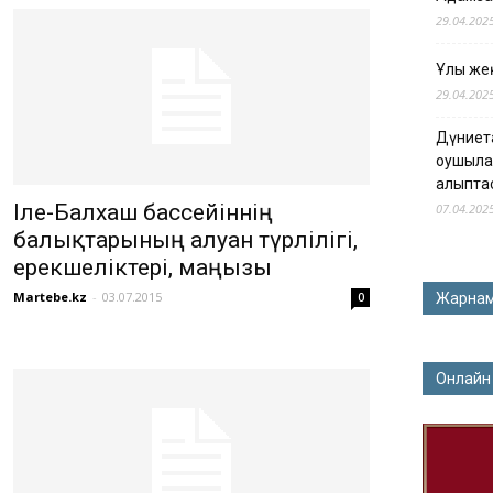
29.04.202
Ұлы жең
29.04.202
Дүниет
оқушыла
қалыпта
Іле-Балхаш бассейіннің
07.04.202
балықтарының алуан түрлілігі,
ерекшеліктері, маңызы
Martebe.kz
-
03.07.2015
0
Жарна
Онлайн