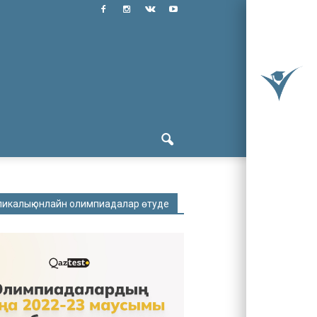
ликалық онлайн олимпиадалар өтуде