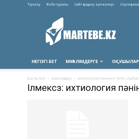
Тіркелу
Жоба туралы
Сайт қолдану ережелері
Сертифика
Martebe.kz
білім
сайты
НЕГІЗГІ БЕТ
МҰҒАЛІМДЕРГЕ
ОҚУШЫЛАР
Басты бет
Ілмексөздер
ихтиология пәнінен тегін слайдт
Ілмексөз: ихтиология пәні