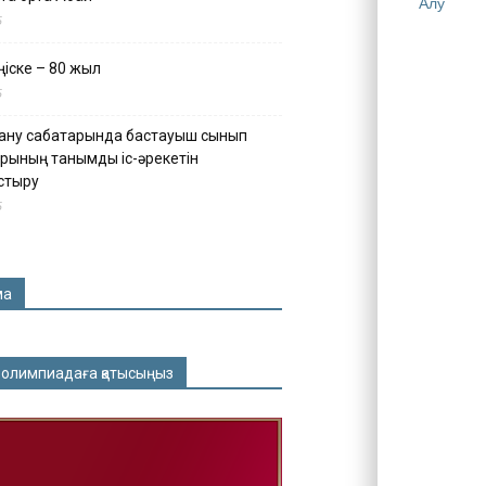
Алу
5
іске – 80 жыл
5
ану сабақтарында бастауыш сынып
рының танымдық іс-әрекетін
стыру
5
ма
 олимпиадаға қатысыңыз