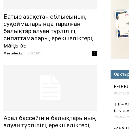
Батыс Қазақстан облысының
суқоймаларында таралған
балықтар алуан түрлілігі,
сипаттамалары, ерекшеліктері,
маңызы
Martebe.kz
-
03.07.2015
0
Оқи оты
НЕГЕ Б
05.07.202
ТІЛ – 
(шығар
Арал бассейінің балықтарының
10.09.202
алуан түрлілігі, ерекшеліктері,
«АНА Т