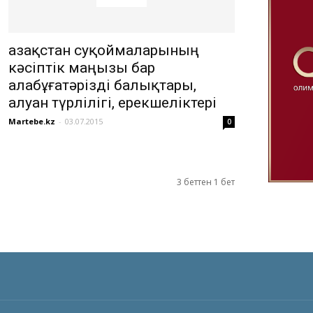
Қазақстан суқоймаларының
кәсіптік маңызы бар
алабұғатәрізді балықтары,
алуан түрлілігі, ерекшеліктері
Martebe.kz
-
03.07.2015
0
3 беттен 1 бет