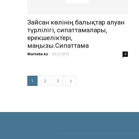
Зайсан көлінің балықтар алуан
түрлілігі, сипаттамалары,
ерекшеліктері,
маңызы.Сипаттама
Martebe.kz
-
03.07.2015
0
1
2
3