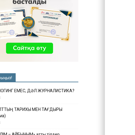
рыңыз!
ЛОГИНГ ЕМЕС, ДӘЛ ЖУРНАЛИСТИКА?
6
ҰЛТТЫҢ ТАРИХЫ МЕН ТАҒДЫРЫ
ма)
5
ІЛІМ – АЙБЫНЫМ» атты тілдер