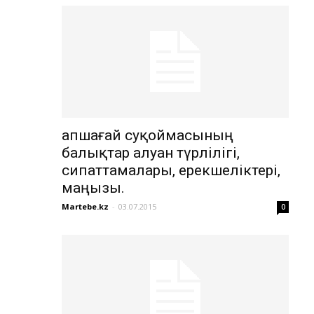
Қапшағай суқоймасының
балықтар алуан түрлілігі,
сипаттамалары, ерекшеліктері,
маңызы.
Martebe.kz
-
03.07.2015
0