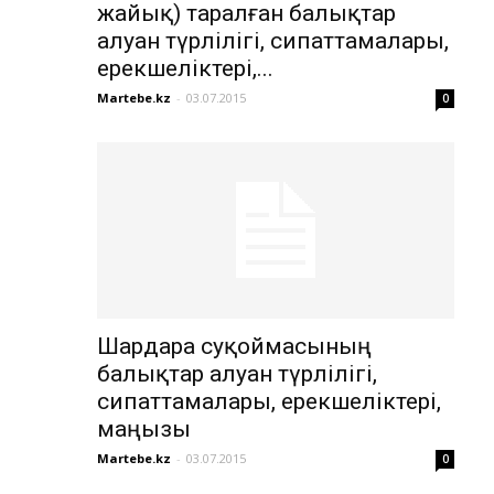
жайық) таралған балықтар
алуан түрлілігі, сипаттамалары,
ерекшеліктері,...
Martebe.kz
-
03.07.2015
0
Шардара суқоймасының
балықтар алуан түрлілігі,
сипаттамалары, ерекшеліктері,
маңызы
Martebe.kz
-
03.07.2015
0