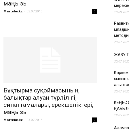
маңызы
мерекес
Martebe.kz
-
03.07.2015
0
10.09.202
Развити
младши
методи
20.07.202
ЖАЗУ 
20.07.202
Көркем
сынып о
қалыпт
Бұқтырма суқоймасының
20.07.202
балықтар алуан түрлілігі,
КЕҢЕС
сипаттамалары, ерекшеліктері,
ҚАБЫЛ
маңызы
18.05.202
Martebe.kz
-
03.07.2015
0
Адамзат