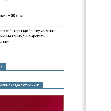
5
іске – 80 жыл
5
ану сабақтарында бастауыш сынып
рының танымдық іс-әрекетін
стыру
5
ма
 олимпиадаға қатысыңыз