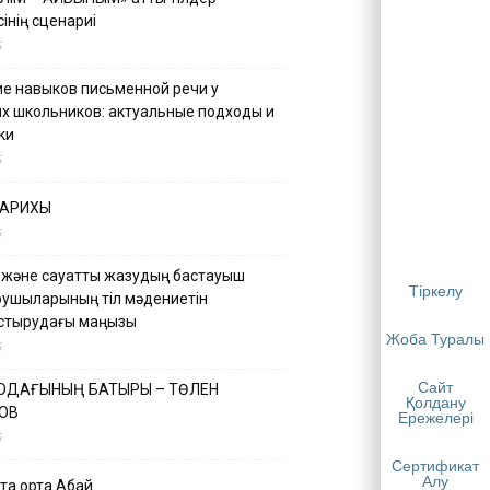
інің сценариі
5
е навыков письменной речи у
х школьников: актуальные подходы и
ки
5
ТАРИХЫ
5
 және сауатты жазудың бастауыш
Тіркелу
қушыларының тіл мәдениетін
астырудағы маңызы
Жоба Туралы
5
Сайт
 ОДАҒЫНЫҢ БАТЫРЫ – ТӨЛЕН
Қолдану
ОВ
Ережелері
5
Сертификат
Алу
қа ортақ Абай