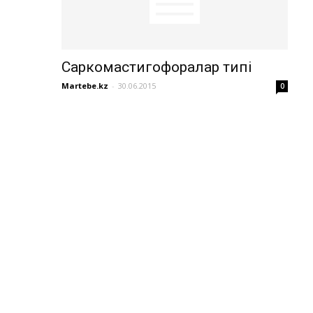
Саркомастигофоралар типі
Martebe.kz
-
30.06.2015
0