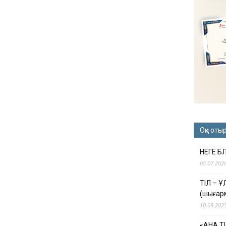
Оқи оты
НЕГЕ Б
05.07.202
ТІЛ – 
(шығар
10.09.202
«АНА Т