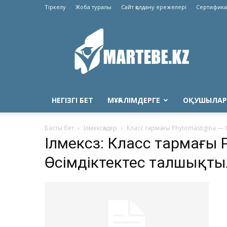
Тіркелу
Жоба туралы
Сайт қолдану ережелері
Сертифика
Martebe.kz
білім
сайты
НЕГІЗГІ БЕТ
МҰҒАЛІМДЕРГЕ
ОҚУШЫЛАР
Басты бет
Ілмексөздер
Класс тармағы Phytomastigina —
Ілмексөз: Класс тармағы 
Өсімдіктектес талшықты