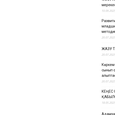
мерекес
10.09.202
Развити
младши
методи
20.07.202
ЖАЗУ 
20.07.202
Көркем
сынып о
қалыпт
20.07.202
КЕҢЕС
ҚАБЫЛ
18.05.202
Адамзат