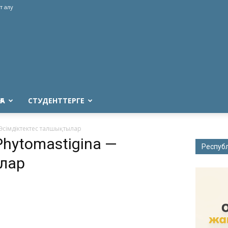
т алу
ҒА
СТУДЕНТТЕРГЕ
 Өсімдіктектес талшықтылар
Phytomastigina —
Респуб
лар