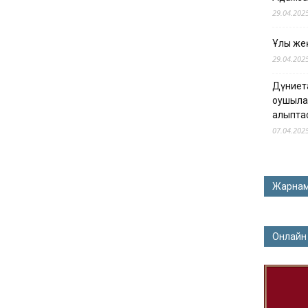
29.04.202
Ұлы жең
29.04.202
Дүниет
оқушыла
қалыпта
07.04.202
Жарна
Онлайн