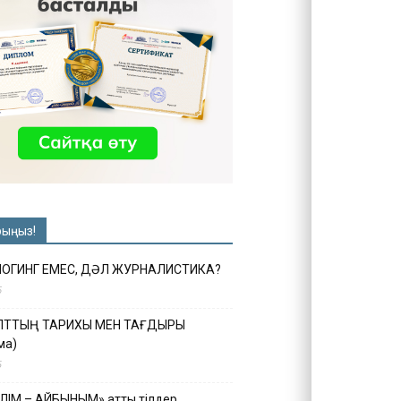
рыңыз!
ЛОГИНГ ЕМЕС, ДӘЛ ЖУРНАЛИСТИКА?
6
ҰЛТТЫҢ ТАРИХЫ МЕН ТАҒДЫРЫ
ма)
5
ІЛІМ – АЙБЫНЫМ» атты тілдер