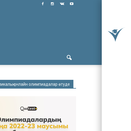
ликалық онлайн олимпиадалар өтуде