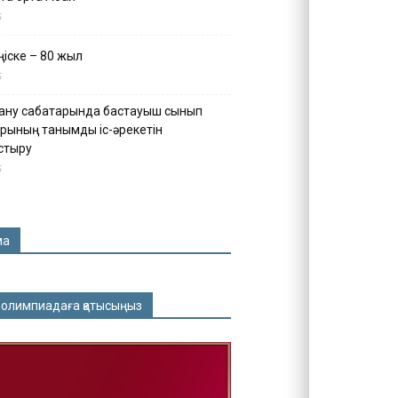
5
іске – 80 жыл
5
ану сабақтарында бастауыш сынып
рының танымдық іс-әрекетін
стыру
5
ма
 олимпиадаға қатысыңыз