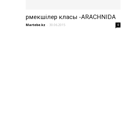
Өрмекшілер класы -ARACHNIDA
Martebe.kz
-
30.06.2015
0