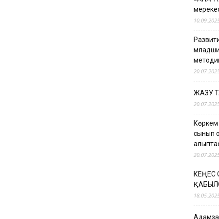
мерекес
10.09.202
Развити
младши
методи
20.07.202
ЖАЗУ 
20.07.202
Көркем
сынып о
қалыпт
20.07.202
КЕҢЕС
ҚАБЫЛ
18.05.202
Адамзат