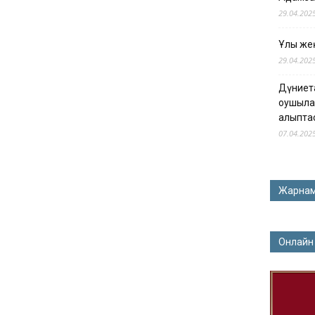
29.04.202
Ұлы жең
29.04.202
Дүниет
оқушыла
қалыпта
07.04.202
Жарна
Онлайн