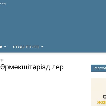
т алу
ҒА
СТУДЕНТТЕРГЕ
лер
a Өрмекшітәрізділер
Респуб