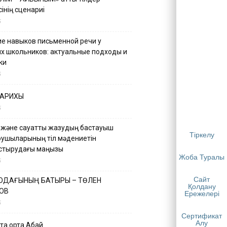
інің сценариі
5
е навыков письменной речи у
х школьников: актуальные подходы и
ки
5
ТАРИХЫ
5
 және сауатты жазудың бастауыш
Тіркелу
қушыларының тіл мәдениетін
астырудағы маңызы
Жоба Туралы
5
Сайт
 ОДАҒЫНЫҢ БАТЫРЫ – ТӨЛЕН
Қолдану
ОВ
Ережелері
5
Сертификат
Алу
қа ортақ Абай