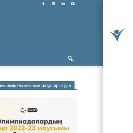
ликалық онлайн олимпиадалар өтуде