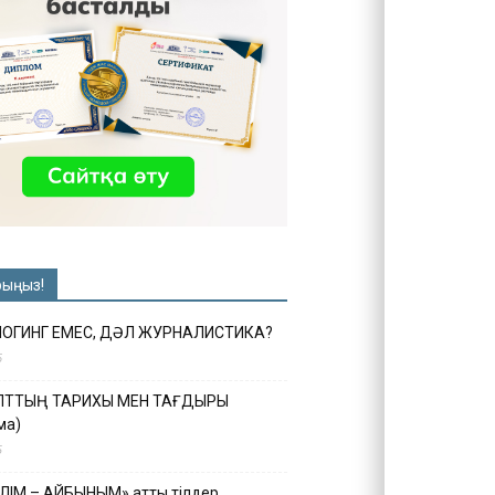
рыңыз!
ЛОГИНГ ЕМЕС, ДӘЛ ЖУРНАЛИСТИКА?
6
ҰЛТТЫҢ ТАРИХЫ МЕН ТАҒДЫРЫ
ма)
5
ІЛІМ – АЙБЫНЫМ» атты тілдер