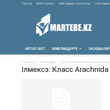
Тіркелу
Жоба туралы
Сайт қолдану ережелері
Сертифика
Martebe.kz
білім
сайты
НЕГІЗГІ БЕТ
МҰҒАЛІМДЕРГЕ
ОҚУШЫЛАР
Басты бет
Ілмексөздер
Класс Arachnida Өрмекшітәрізді
Ілмексөз: Класс Arachnid