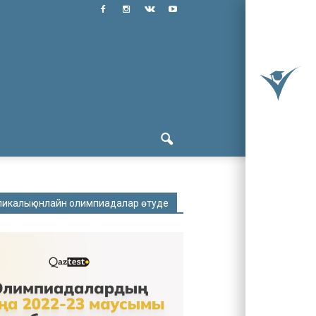
ликалық онлайн олимпиадалар өтуде