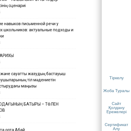
інің сценариі
5
е навыков письменной речи у
х школьников: актуальные подходы и
ки
5
ТАРИХЫ
5
 және сауатты жазудың бастауыш
Тіркелу
қушыларының тіл мәдениетін
астырудағы маңызы
Жоба Туралы
5
Сайт
 ОДАҒЫНЫҢ БАТЫРЫ – ТӨЛЕН
Қолдану
ОВ
Ережелері
5
Сертификат
Алу
қа ортақ Абай