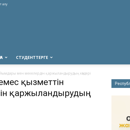
т алу
ҒА
СТУДЕНТТЕРГЕ
йымдары мен мекелердін қаржыландырудың көздері
 емес қызметтін
Респуб
дін қаржыландырудың