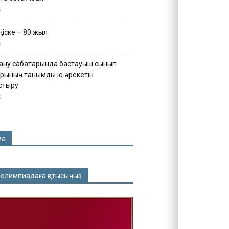
5
іске – 80 жыл
5
ану сабақтарында бастауыш сынып
рының танымдық іс-әрекетін
стыру
5
ма
 олимпиадаға қатысыңыз