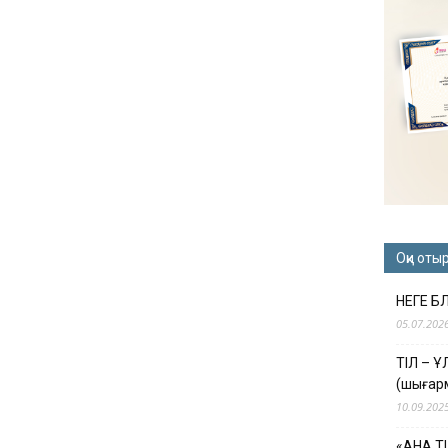
Оқи оты
НЕГЕ Б
05.07.202
ТІЛ – 
(шығар
10.09.202
«АНА Т