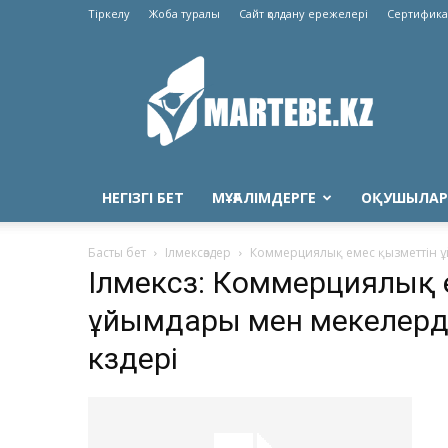
Тіркелу
Жоба туралы
Сайт қолдану ережелері
Сертифика
Martebe.kz
білім
сайты
НЕГІЗГІ БЕТ
МҰҒАЛІМДЕРГЕ
ОҚУШЫЛАР
Басты бет
Ілмексөздер
Коммерциялық емес қызметтін ұ
Ілмексөз: Коммерциялық
ұйымдары мен мекелер
көздері