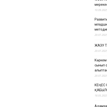
мерекес
10.09.202
Развити
младши
методи
20.07.202
ЖАЗУ 
20.07.202
Көркем
сынып о
қалыпт
20.07.202
КЕҢЕС
ҚАБЫЛ
18.05.202
Адамзат