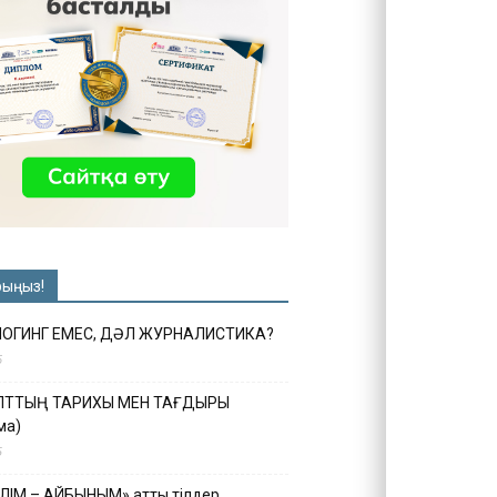
рыңыз!
ЛОГИНГ ЕМЕС, ДӘЛ ЖУРНАЛИСТИКА?
6
ҰЛТТЫҢ ТАРИХЫ МЕН ТАҒДЫРЫ
ма)
5
ІЛІМ – АЙБЫНЫМ» атты тілдер