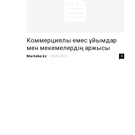
Коммерциялық емес ұйымдар
мен мекемелердің қаржысы
Martebe.kz
-
06.08.2015
0