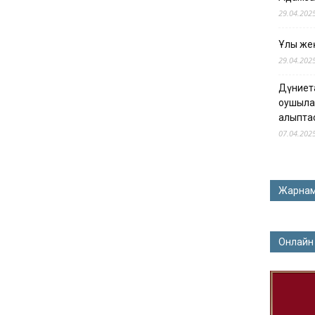
29.04.202
Ұлы жең
29.04.202
Дүниет
оқушыла
қалыпта
07.04.202
Жарна
Онлайн