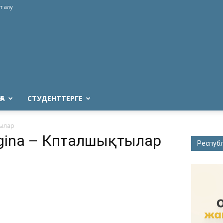
т алу
ҒА
СТУДЕНТТЕРГЕ
тылар
igina – Көпталшықтылар
Респуб