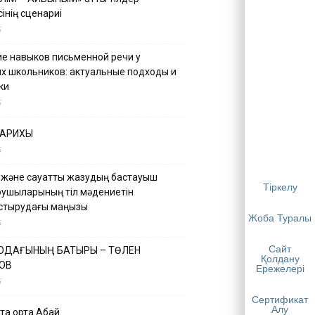
інің сценариі
5
е навыков письменной речи у
х школьников: актуальные подходы и
ки
5
ТАРИХЫ
5
 және сауатты жазудың бастауыш
Тіркелу
қушыларының тіл мәдениетін
астырудағы маңызы
Жоба Туралы
5
Сайт
 ОДАҒЫНЫҢ БАТЫРЫ – ТӨЛЕН
Қолдану
ОВ
Ережелері
5
Сертификат
Алу
қа ортақ Абай