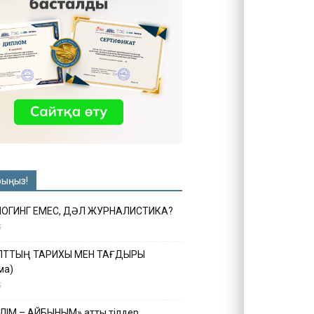
рыңыз!
ЛОГИНГ ЕМЕС, ДӘЛ ЖУРНАЛИСТИКА?
6
ҰЛТТЫҢ ТАРИХЫ МЕН ТАҒДЫРЫ
ма)
5
ІЛІМ – АЙБЫНЫМ» атты тілдер