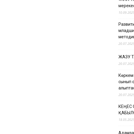
мерекес
10.09.202
Развити
младши
методи
20.07.202
ЖАЗУ 
20.07.202
Көркем
сынып о
қалыпт
20.07.202
КЕҢЕС
ҚАБЫЛ
18.05.202
Адамзат