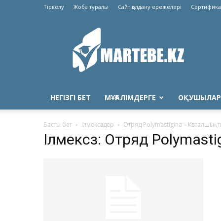
Тіркелу
Жоба туралы
Сайт қолдану ережелері
Сертифика
Martebe.kz
білім
сайты
НЕГІЗГІ БЕТ
МҰҒАЛІМДЕРГЕ
ОҚУШЫЛАР
Басты бет
Ілмексөздер
Отряд Polymastigina – Көпталшық
Ілмексөз: Отряд Polymast