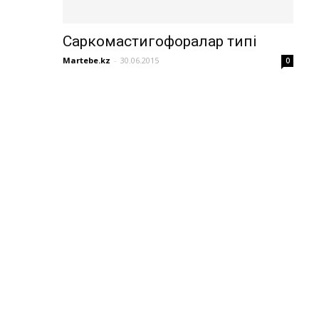
Саркомастигофоралар типі
Martebe.kz
-
30.06.2015
0