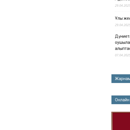
29.04.202
Ұлы жең
29.04.202
Дүниет
оқушыла
қалыпта
07.04.202
Жарна
Онлайн