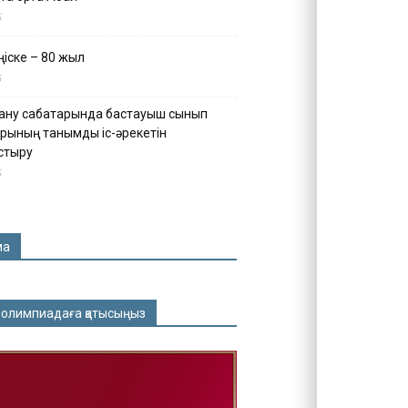
5
іске – 80 жыл
5
ану сабақтарында бастауыш сынып
рының танымдық іс-әрекетін
стыру
5
ма
 олимпиадаға қатысыңыз