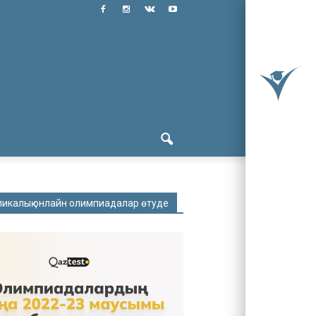
ликалық онлайн олимпиадалар өтуде