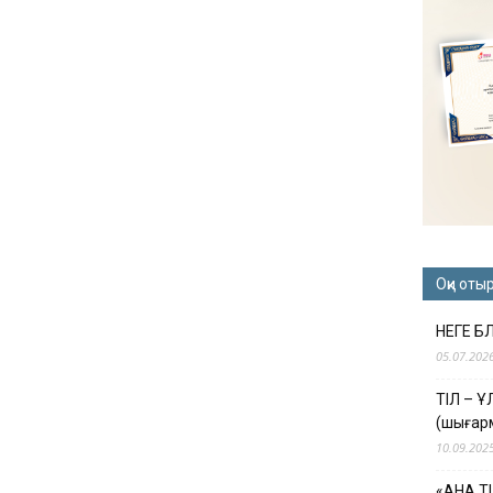
Оқи оты
НЕГЕ Б
05.07.202
ТІЛ – 
(шығар
10.09.202
«АНА Т