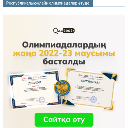
Республикалық онлайн олимпиадалар өтуде