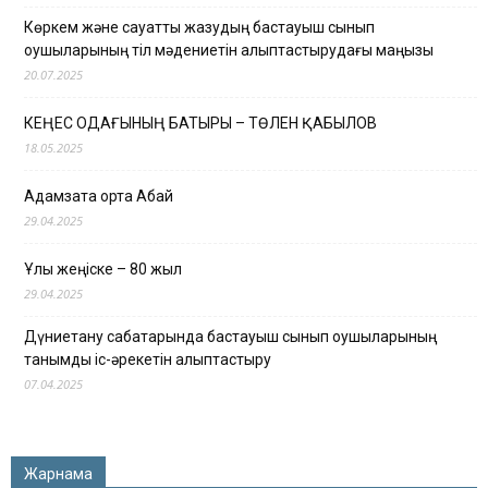
Көркем және сауатты жазудың бастауыш сынып
оқушыларының тіл мәдениетін қалыптастырудағы маңызы
20.07.2025
КЕҢЕС ОДАҒЫНЫҢ БАТЫРЫ – ТӨЛЕН ҚАБЫЛОВ
18.05.2025
Адамзатқа ортақ Абай
29.04.2025
Ұлы жеңіске – 80 жыл
29.04.2025
Дүниетану сабақтарында бастауыш сынып оқушыларының
танымдық іс-әрекетін қалыптастыру
07.04.2025
Жарнама