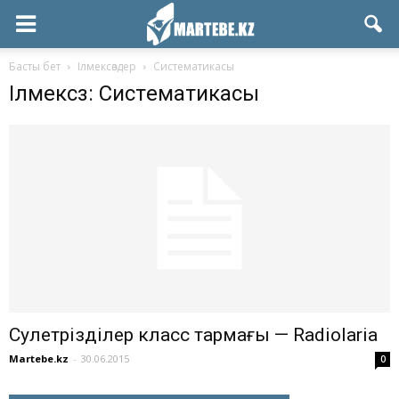
Басты бет
Ілмексөздер
Систeматикасы
Ілмексөз: Систeматикасы
Сәулетәрізділер класс тармағы — Radiolaria
Martebe.kz
-
30.06.2015
0