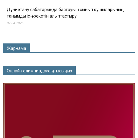
Дүниетану сабақтарында бастауыш сынып оқушыларының
танымдық іс-әрекетін қалыптастыру
07.04.2025
Жарнама
Онлайн олимпиадаға қатысыңыз