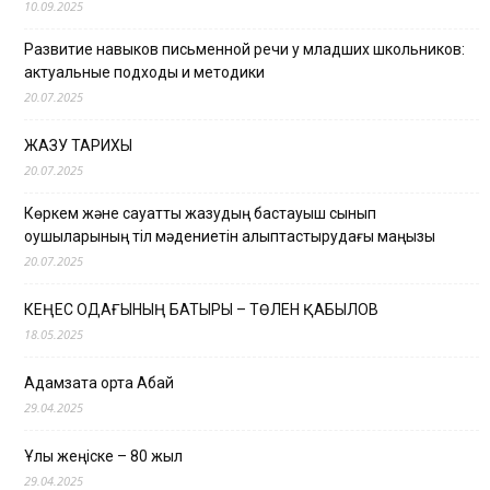
10.09.2025
Развитие навыков письменной речи у младших школьников:
актуальные подходы и методики
20.07.2025
ЖАЗУ ТАРИХЫ
20.07.2025
Көркем және сауатты жазудың бастауыш сынып
оқушыларының тіл мәдениетін қалыптастырудағы маңызы
20.07.2025
КЕҢЕС ОДАҒЫНЫҢ БАТЫРЫ – ТӨЛЕН ҚАБЫЛОВ
18.05.2025
Адамзатқа ортақ Абай
29.04.2025
Ұлы жеңіске – 80 жыл
29.04.2025