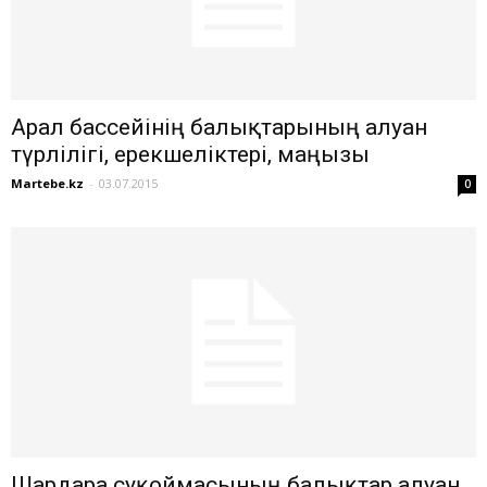
Арал бассейінің балықтарының алуан
түрлілігі, ерекшеліктері, маңызы
Martebe.kz
-
03.07.2015
0
Шардара суқоймасының балықтар алуан