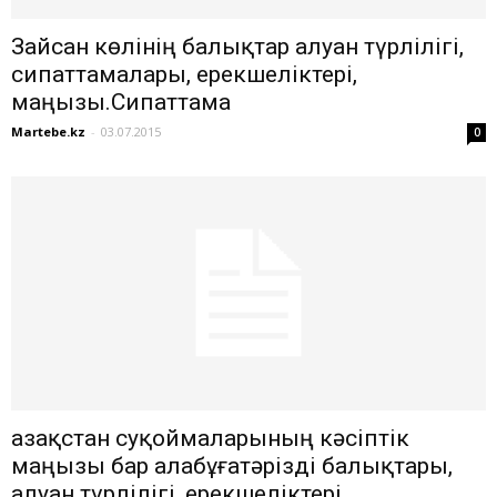
Зайсан көлінің балықтар алуан түрлілігі,
сипаттамалары, ерекшеліктері,
маңызы.Сипаттама
Martebe.kz
-
03.07.2015
0
Қазақстан суқоймаларының кәсіптік
маңызы бар алабұғатәрізді балықтары,
алуан түрлілігі, ерекшеліктері