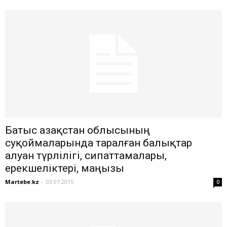
Батыс Қазақстан облысының
суқоймаларында таралған балықтар
алуан түрлілігі, сипаттамалары,
ерекшеліктері, маңызы
Martebe.kz
-
03.07.2015
0