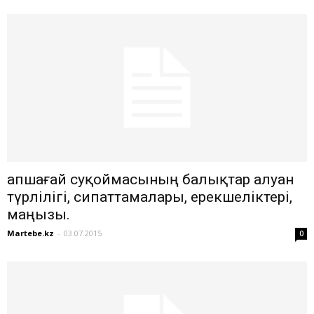
Қапшағай суқоймасының балықтар алуан
түрлілігі, сипаттамалары, ерекшеліктері,
маңызы.
Martebe.kz
-
03.07.2015
0