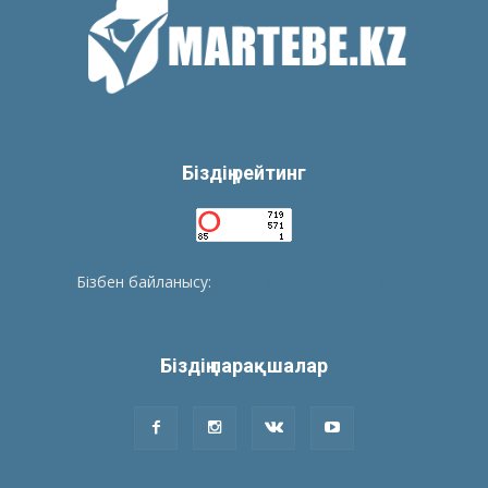
Біздің рейтинг
Бізбен байланысу:
tolegenberikbol@gmail.com
Біздің парақшалар