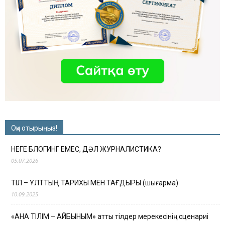
Оқи отырыңыз!
НЕГЕ БЛОГИНГ ЕМЕС, ДӘЛ ЖУРНАЛИСТИКА?
05.07.2026
ТІЛ – ҰЛТТЫҢ ТАРИХЫ МЕН ТАҒДЫРЫ (шығарма)
10.09.2025
«АНА ТІЛІМ – АЙБЫНЫМ» атты тілдер мерекесінің сценариі