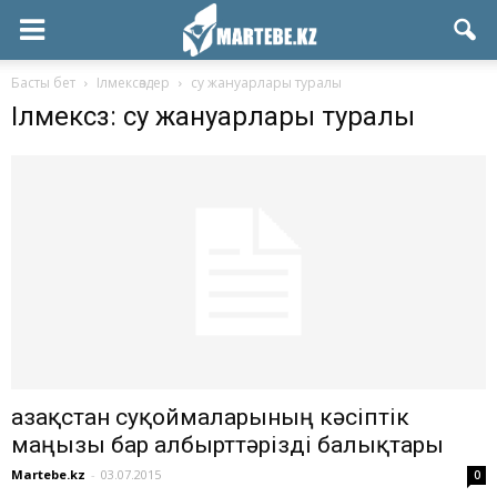
Басты бет
Ілмексөздер
су жануарлары туралы
Ілмексөз: су жануарлары туралы
Қазақстан суқоймаларының кәсіптік
маңызы бар албырттәрізді балықтары
Martebe.kz
-
03.07.2015
0