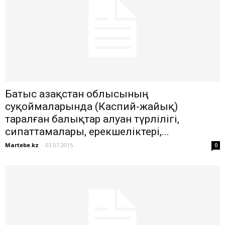
Батыс Қазақстан облысының
суқоймаларында (Каспий-жайық)
таралған балықтар алуан түрлілігі,
сипаттамалары, ерекшеліктері,...
Martebe.kz
-
03.07.2015
0