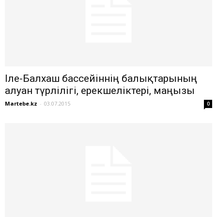
Іле-Балхаш бассейіннің балықтарының
алуан түрлілігі, ерекшеліктері, маңызы
Martebe.kz
-
03.07.2015
0