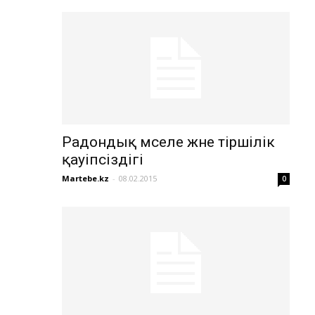
Радондық мәселе және тіршілік
қауіпсіздігі
Martebe.kz
-
08.02.2015
0