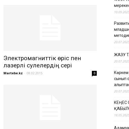
мерекес
10.09.202
Развити
младши
методи
20.07.202
ЖАЗУ 
Электромагниттік өріс пен
20.07.202
лазерлі сәулелердің әсері
Көркем
Martebe.kz
-
08.02.2015
0
сынып о
қалыпт
20.07.202
КЕҢЕС
ҚАБЫЛ
18.05.202
Адамзат