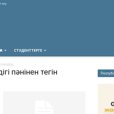
т алу
ҒА
СТУДЕНТТЕРГЕ
н слайдтар
дігі пәнінен тегін
Респуб