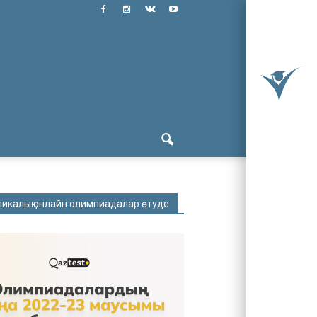
ликалық онлайн олимпиадалар өтуде