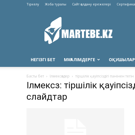
Тіркелу
Жоба туралы
Сайт қолдану ережелері
Сертифика
Martebe.kz
білім
сайты
НЕГІЗГІ БЕТ
МҰҒАЛІМДЕРГЕ
ОҚУШЫЛАР
Басты бет
Ілмексөздер
тіршілік қауіпсіздігі пәнінен тегі
Ілмексөз: тіршілік қауіпсіз
слайдтар