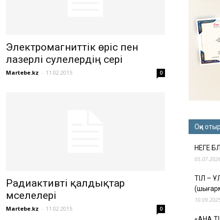
Электромагниттік өріс пен
лазерлі сәулелердің әсері
Martebe.kz
-
11.02.2015
0
Оқи оты
НЕГЕ Б
05.07.202
ТІЛ – 
Радиактивті қалдықтар
(шығар
мәселелері
10.09.202
Martebe.kz
-
11.02.2015
0
«АНА Т