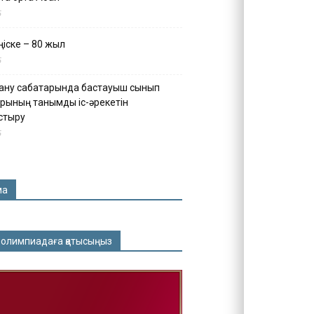
5
іске – 80 жыл
5
ану сабақтарында бастауыш сынып
рының танымдық іс-әрекетін
стыру
5
ма
 олимпиадаға қатысыңыз