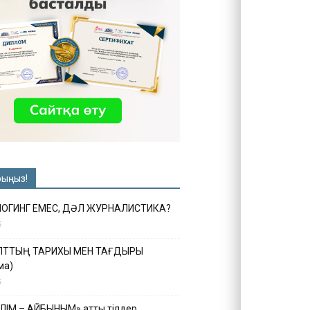
рыңыз!
ЛОГИНГ ЕМЕС, ДӘЛ ЖУРНАЛИСТИКА?
6
ҰЛТТЫҢ ТАРИХЫ МЕН ТАҒДЫРЫ
ма)
5
ІЛІМ – АЙБЫНЫМ» атты тілдер