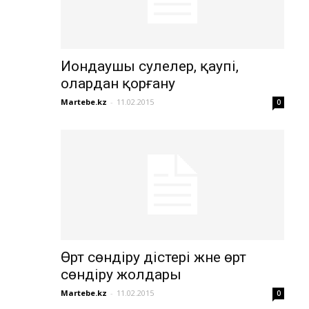
Иондаушы сәулелер, қаупi,
олардан қорғану
Martebe.kz
-
11.02.2015
0
Өрт сөндіру әдістері және өрт
сөндіру жолдары
Martebe.kz
-
11.02.2015
0