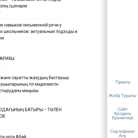
інің сценариі
5
е навыков письменной речи у
х школьников: актуальные подходы и
ки
5
ТАРИХЫ
5
 және сауатты жазудың бастауыш
Тіркелу
қушыларының тіл мәдениетін
астырудағы маңызы
Жоба Туралы
5
Сайт
 ОДАҒЫНЫҢ БАТЫРЫ – ТӨЛЕН
Қолдану
ОВ
Ережелері
5
Сертификат
Алу
қа ортақ Абай