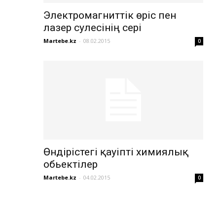
Электромагниттік өріс пен
лазер сәулесінің әсері
Martebe.kz
-
08.02.2015
0
Өндірістегі қауіпті химиялық
обьектілер
Martebe.kz
-
04.02.2015
0