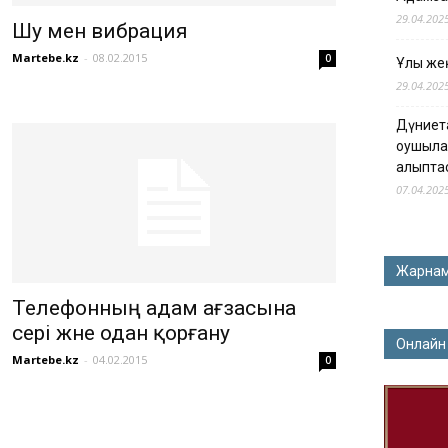
29.04.202
Шу мен вибрация
Martebe.kz
-
08.02.2015
0
Ұлы жең
29.04.202
Дүниет
оқушыла
қалыпта
07.04.202
Жарна
Телефонның адам ағзасына
әсері және одан қорғану
Онлайн
Martebe.kz
-
04.02.2015
0