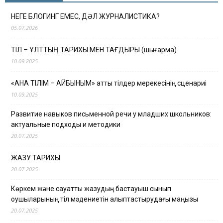
НЕГЕ БЛОГИНГ ЕМЕС, ДӘЛ ЖУРНАЛИСТИКА?
05.07.2026
ТІЛ – ҰЛТТЫҢ ТАРИХЫ МЕН ТАҒДЫРЫ (шығарма)
10.09.2025
«АНА ТІЛІМ – АЙБЫНЫМ» атты тілдер мерекесінің сценариі
10.09.2025
Развитие навыков письменной речи у младших школьников:
актуальные подходы и методики
20.07.2025
ЖАЗУ ТАРИХЫ
20.07.2025
Көркем және сауатты жазудың бастауыш сынып
оқушыларының тіл мәдениетін қалыптастырудағы маңызы
20.07.2025