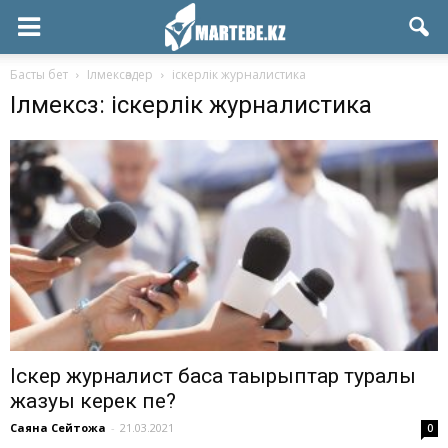
Басты бет
Ілмексөздер
іскерлік журналистика
Ілмексөз: іскерлік журналистика
Іскер журналист басқа тақырыптар туралы
жазуы керек пе?
Саяна Сейтқожа
-
21.03.2021
0