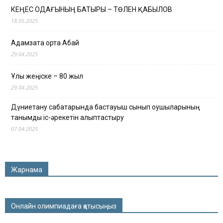
КЕҢЕС ОДАҒЫНЫҢ БАТЫРЫ – ТӨЛЕН ҚАБЫЛОВ
18.05.2025
Адамзатқа ортақ Абай
29.04.2025
Ұлы жеңіске – 80 жыл
29.04.2025
Дүниетану сабақтарында бастауыш сынып оқушыларының
танымдық іс-әрекетін қалыптастыру
07.04.2025
Жарнама
Онлайн олимпиадаға қатысыңыз