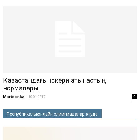
Қазақстандағы іскери қатынастың
нормалары
Martebe.kz
-
10.01.2017
0
Республикалық онлайн олимпиадалар өтуде