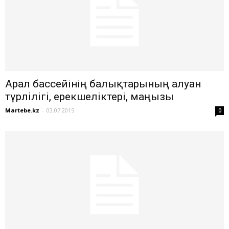
Арал бассейінің балықтарының алуан
түрлілігі, ерекшеліктері, маңызы
Martebe.kz
-
03.07.2015
0