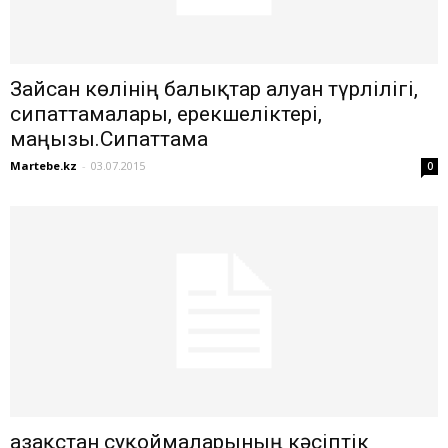
Зайсан көлінің балықтар алуан түрлілігі,
сипаттамалары, ерекшеліктері,
маңызы.Сипаттама
Martebe.kz
-
03.07.2015
0
Қазақстан суқоймаларының кәсіптік