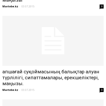
маңызы
Martebe.kz
-
03.07.2015
0
Қапшағай суқоймасының балықтар алуан
түрлілігі, сипаттамалары, ерекшеліктері,
маңызы.
Martebe.kz
-
03.07.2015
0