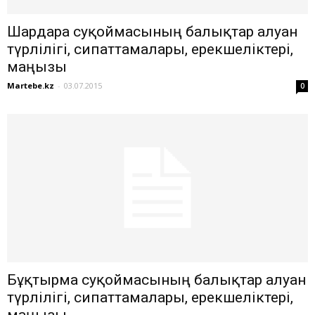
Шардара суқоймасының балықтар алуан
түрлілігі, сипаттамалары, ерекшеліктері,
маңызы
Martebe.kz
-
03.07.2015
0
Бұқтырма суқоймасының балықтар алуан
түрлілігі, сипаттамалары, ерекшеліктері,