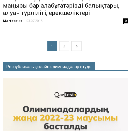
маңызы бар алабұғатәрізді балықтары,
алуан түрлілігі, ерекшеліктері
Martebe.kz
-
03.07.2015
0
1
2
Республикалық онлайн олимпиадалар өтуде