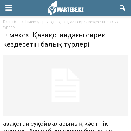
Басты бет
Ілмексөздер
Қазақстандағы сирек кездесетін балық
түрлері
Ілмексөз: Қазақстандағы сирек
кездесетін балық түрлері
Қазақстан суқоймаларының кәсіптік