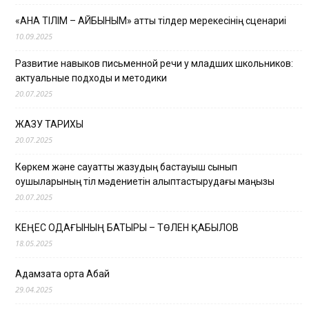
«АНА ТІЛІМ – АЙБЫНЫМ» атты тілдер мерекесінің сценариі
10.09.2025
Развитие навыков письменной речи у младших школьников:
актуальные подходы и методики
20.07.2025
ЖАЗУ ТАРИХЫ
20.07.2025
Көркем және сауатты жазудың бастауыш сынып
оқушыларының тіл мәдениетін қалыптастырудағы маңызы
20.07.2025
КЕҢЕС ОДАҒЫНЫҢ БАТЫРЫ – ТӨЛЕН ҚАБЫЛОВ
18.05.2025
Адамзатқа ортақ Абай
29.04.2025