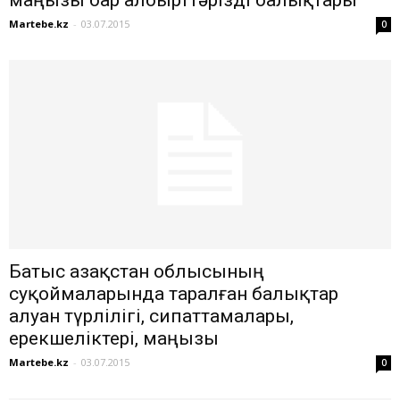
маңызы бар албырттәрізді балықтары
Martebe.kz
-
03.07.2015
0
Батыс Қазақстан облысының
суқоймаларында таралған балықтар
алуан түрлілігі, сипаттамалары,
ерекшеліктері, маңызы
Martebe.kz
-
03.07.2015
0