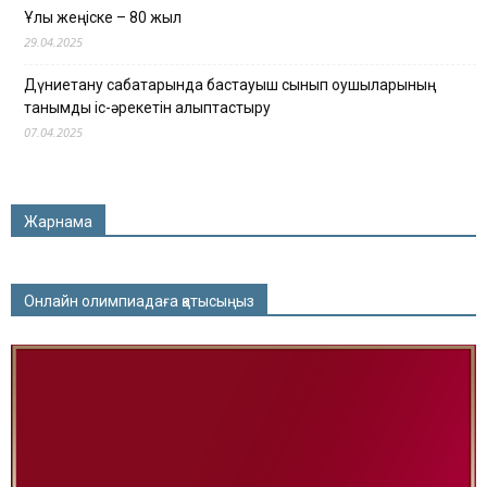
Ұлы жеңіске – 80 жыл
29.04.2025
Дүниетану сабақтарында бастауыш сынып оқушыларының
танымдық іс-әрекетін қалыптастыру
07.04.2025
Жарнама
Онлайн олимпиадаға қатысыңыз