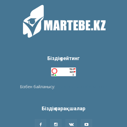
Біздің рейтинг
Бізбен байланысу:
tolegenberikbol@gmail.com
Біздің парақшалар