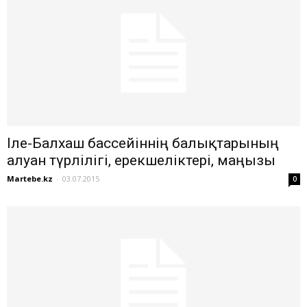
Іле-Балхаш бассейіннің балықтарының
алуан түрлілігі, ерекшеліктері, маңызы
Martebe.kz
-
03.07.2015
0