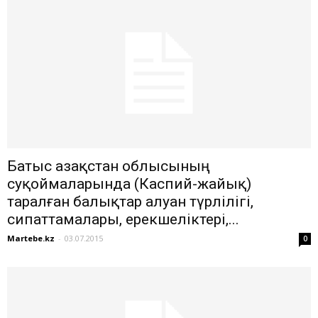
Батыс Қазақстан облысының
суқоймаларында (Каспий-жайық)
таралған балықтар алуан түрлілігі,
сипаттамалары, ерекшеліктері,...
Martebe.kz
-
03.07.2015
0