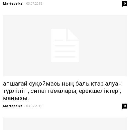
Martebe.kz
-
03.07.2015
0
Қапшағай суқоймасының балықтар алуан
түрлілігі, сипаттамалары, ерекшеліктері,
маңызы.
Martebe.kz
-
03.07.2015
0