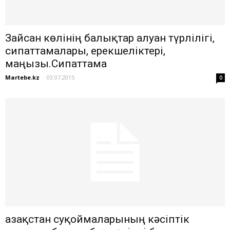
Зайсан көлінің балықтар алуан түрлілігі,
сипаттамалары, ерекшеліктері,
маңызы.Сипаттама
Martebe.kz
-
03.07.2015
0
Қазақстан суқоймаларының кәсіптік