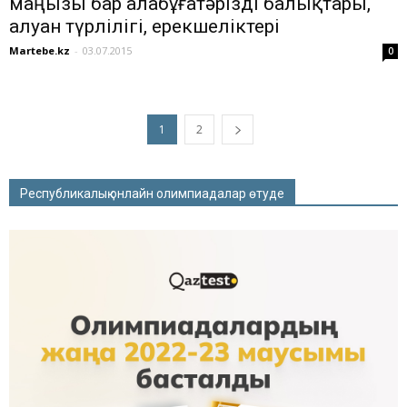
маңызы бар алабұғатәрізді балықтары,
алуан түрлілігі, ерекшеліктері
Martebe.kz
-
03.07.2015
0
1
2
Республикалық онлайн олимпиадалар өтуде