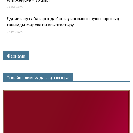
Ұлы жеңіске – 80 жыл
29.04.2025
Дүниетану сабақтарында бастауыш сынып оқушыларының
танымдық іс-әрекетін қалыптастыру
07.04.2025
Жарнама
Онлайн олимпиадаға қатысыңыз