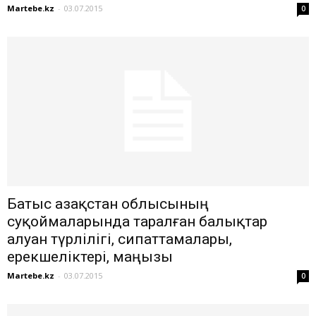
Martebe.kz
-
03.07.2015
0
Батыс Қазақстан облысының
суқоймаларында таралған балықтар
алуан түрлілігі, сипаттамалары,
ерекшеліктері, маңызы
Martebe.kz
-
03.07.2015
0