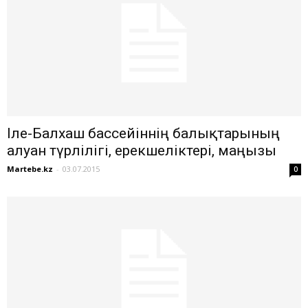
Іле-Балхаш бассейіннің балықтарының
алуан түрлілігі, ерекшеліктері, маңызы
Martebe.kz
-
03.07.2015
0