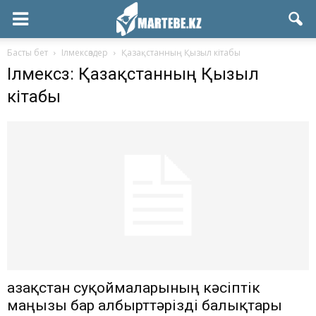
Басты бет
Ілмексөздер
Қазақстанның Қызыл кітабы
Ілмексөз: Қазақстанның Қызыл
кітабы
Қазақстан суқоймаларының кәсіптік
маңызы бар албырттәрізді балықтары