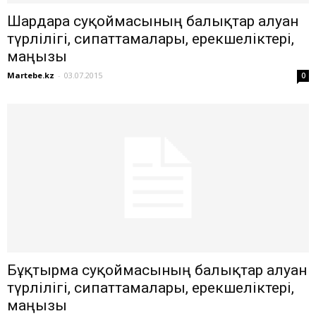
Шардара суқоймасының балықтар алуан
түрлілігі, сипаттамалары, ерекшеліктері,
маңызы
Martebe.kz
-
03.07.2015
0
Бұқтырма суқоймасының балықтар алуан
түрлілігі, сипаттамалары, ерекшеліктері,
маңызы