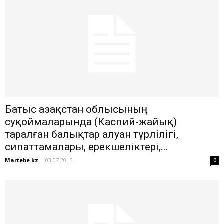
Батыс Қазақстан облысының
суқоймаларында (Каспий-жайық)
таралған балықтар алуан түрлілігі,
сипаттамалары, ерекшеліктері,...
Martebe.kz
-
03.07.2015
0