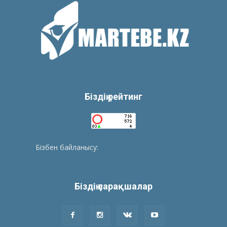
Біздің рейтинг
Бізбен байланысу:
tolegenberikbol@gmail.com
Біздің парақшалар