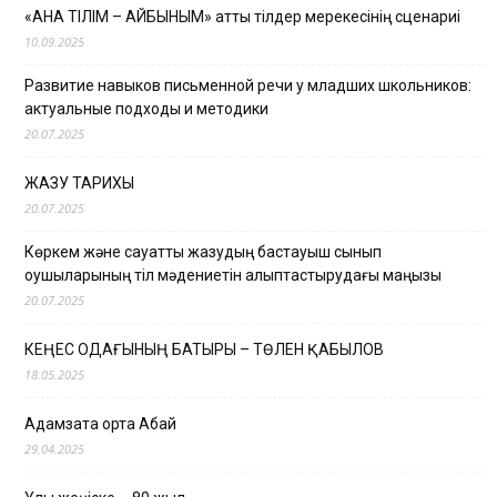
«АНА ТІЛІМ – АЙБЫНЫМ» атты тілдер мерекесінің сценариі
10.09.2025
Развитие навыков письменной речи у младших школьников:
актуальные подходы и методики
20.07.2025
ЖАЗУ ТАРИХЫ
20.07.2025
Көркем және сауатты жазудың бастауыш сынып
оқушыларының тіл мәдениетін қалыптастырудағы маңызы
20.07.2025
КЕҢЕС ОДАҒЫНЫҢ БАТЫРЫ – ТӨЛЕН ҚАБЫЛОВ
18.05.2025
Адамзатқа ортақ Абай
29.04.2025