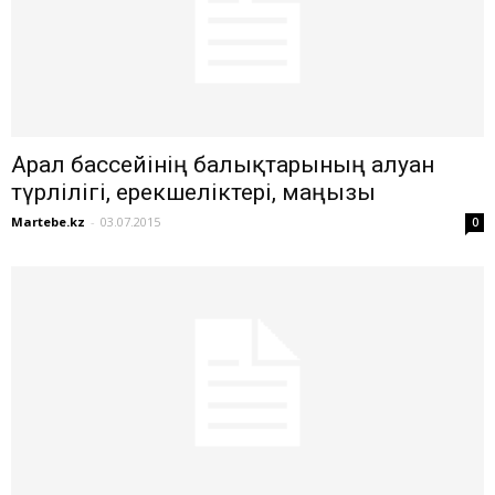
Арал бассейінің балықтарының алуан
түрлілігі, ерекшеліктері, маңызы
Martebe.kz
-
03.07.2015
0