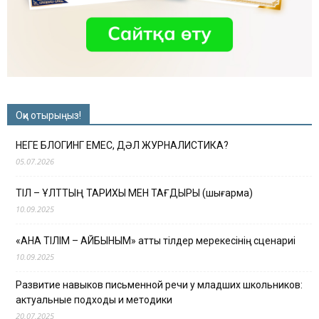
Оқи отырыңыз!
НЕГЕ БЛОГИНГ ЕМЕС, ДӘЛ ЖУРНАЛИСТИКА?
05.07.2026
ТІЛ – ҰЛТТЫҢ ТАРИХЫ МЕН ТАҒДЫРЫ (шығарма)
10.09.2025
«АНА ТІЛІМ – АЙБЫНЫМ» атты тілдер мерекесінің сценариі
10.09.2025
Развитие навыков письменной речи у младших школьников:
актуальные подходы и методики
20.07.2025