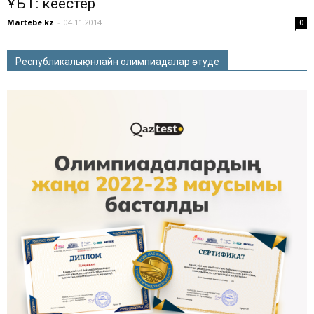
ҰБТ: кеңестер
Martebe.kz
-
04.11.2014
0
Республикалық онлайн олимпиадалар өтуде