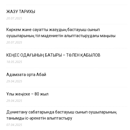
ЖАЗУ ТАРИХЫ
20.07.2025
Көркем және сауатты жазудың бастауыш сынып
оқушыларының тіл мәдениетін қалыптастырудағы маңызы
20.07.2025
КЕҢЕС ОДАҒЫНЫҢ БАТЫРЫ – ТӨЛЕН ҚАБЫЛОВ
18.05.2025
Адамзатқа ортақ Абай
29.04.2025
Ұлы жеңіске – 80 жыл
29.04.2025
Дүниетану сабақтарында бастауыш сынып оқушыларының
танымдық іс-әрекетін қалыптастыру
07.04.2025