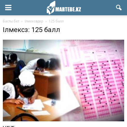
Басты бет
Ілмексөздер
125 балл
Ілмексөз: 125 балл