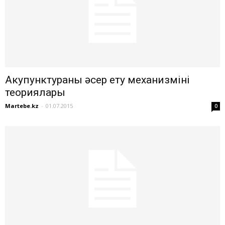
Акупунктураның әсер ету механизмінің
теориялары
Martebe.kz
-
01.07.2015
0