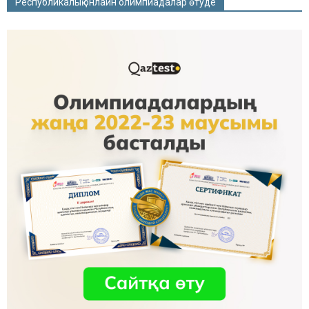
Республикалық онлайн олимпиадалар өтуде