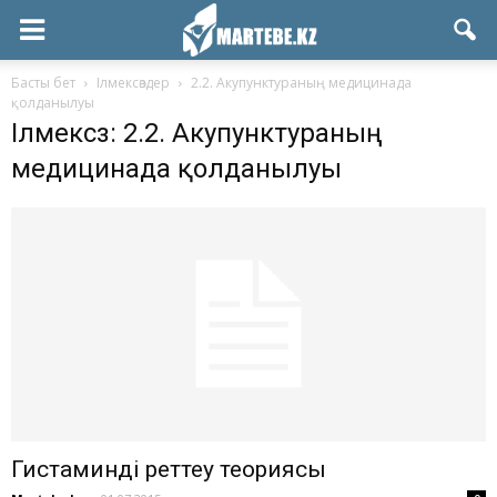
Басты бет
Ілмексөздер
2.2. Акупунктураның медицинада
қолданылуы
Ілмексөз: 2.2. Акупунктураның
медицинада қолданылуы
Гистаминді реттеу теориясы