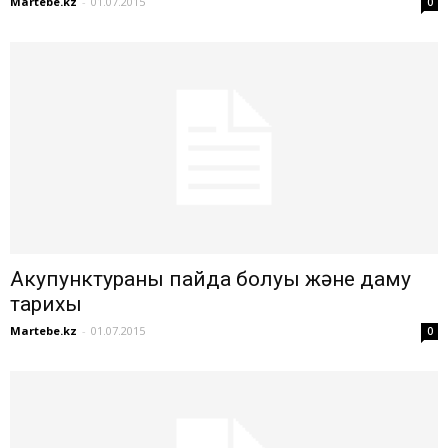
Martebe.kz
-
01.07.2015
0
Акупунктураның пайда болуы және даму
тарихы
Martebe.kz
-
01.07.2015
0