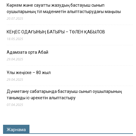
Көркем және сауатты жазудың бастауыш сынып
оқушыларының тіл мәдениетін қалыптастырудағы маңызы
20.07.2025
КЕҢЕС ОДАҒЫНЫҢ БАТЫРЫ – ТӨЛЕН ҚАБЫЛОВ
18.05.2025
Адамзатқа ортақ Абай
29.04.2025
Ұлы жеңіске – 80 жыл
29.04.2025
Дүниетану сабақтарында бастауыш сынып оқушыларының
танымдық іс-әрекетін қалыптастыру
07.04.2025
Жарнама