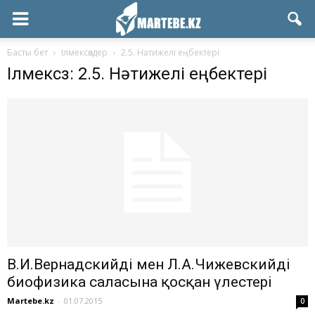
Басты бет
Ілмексөздер
2.5. Нәтижелі еңбектері
Ілмексөз: 2.5. Нәтижелі еңбектері
В.И.Вернадскийдің мен Л.А.Чижевскийдің
биофизика саласына қосқан үлестері
Martebe.kz
-
01.07.2015
0