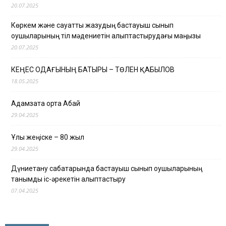
20.07.2025
Көркем және сауатты жазудың бастауыш сынып
оқушыларының тіл мәдениетін қалыптастырудағы маңызы
20.07.2025
КЕҢЕС ОДАҒЫНЫҢ БАТЫРЫ – ТӨЛЕН ҚАБЫЛОВ
18.05.2025
Адамзатқа ортақ Абай
29.04.2025
Ұлы жеңіске – 80 жыл
29.04.2025
Дүниетану сабақтарында бастауыш сынып оқушыларының
танымдық іс-әрекетін қалыптастыру
07.04.2025