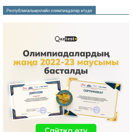
Республикалық онлайн олимпиадалар өтуде