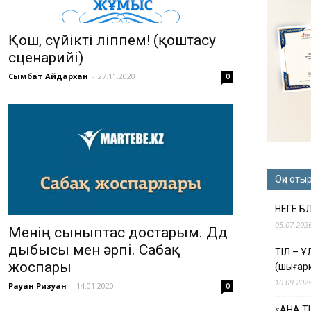
Қош, сүйікті Әліппем! (қоштасу
сценарийі)
Сымбат Айдархан
-
27.11.2020
0
Оқи оты
НЕГЕ Б
05.07.202
Менің сыныптас достарым. Дд
дыбысы мен әрпі. Сабақ
ТІЛ – 
жоспары
(шығар
10.09.202
Рауан Ризуан
-
14.01.2020
0
«АНА Т