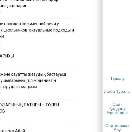
інің сценариі
5
е навыков письменной речи у
х школьников: актуальные подходы и
ки
5
ТАРИХЫ
5
 және сауатты жазудың бастауыш
Тіркелу
қушыларының тіл мәдениетін
астырудағы маңызы
Жоба Туралы
5
Сайт
 ОДАҒЫНЫҢ БАТЫРЫ – ТӨЛЕН
Қолдану
ОВ
Ережелері
5
Сертификат
Алу
қа ортақ Абай