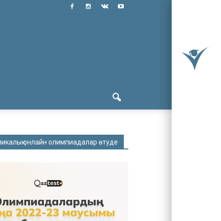
ликалық онлайн олимпиадалар өтуде