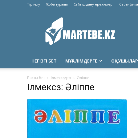
Тіркелу
Жоба туралы
Сайт қолдану ережелері
Сертифика
Martebe.kz
білім
сайты
НЕГІЗГІ БЕТ
МҰҒАЛІМДЕРГЕ
ОҚУШЫЛАР
Басты бет
Ілмексөздер
Әліппе
Ілмексөз: Әліппе