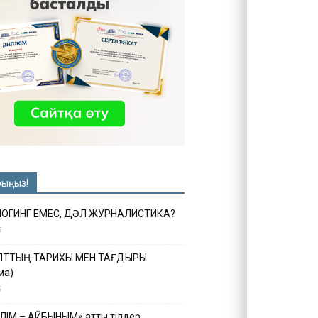
рыңыз!
ЛОГИНГ ЕМЕС, ДӘЛ ЖУРНАЛИСТИКА?
6
ҰЛТТЫҢ ТАРИХЫ МЕН ТАҒДЫРЫ
ма)
5
ІЛІМ – АЙБЫНЫМ» атты тілдер