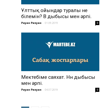
Ұлттық ойындар туралы не
білемін? В дыбысы мен әрпі.
Рауан Ризуан
-
01.09.2019
0
Мектебіме саяхат. Нн дыбысы
мен әрпі.
Рауан Ризуан
-
04.07.2019
0