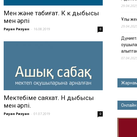
29.04.202
Мен және табиғат. К к дыбысы
Ұлы жең
мен әрпі
29.04.202
Рауан Ризуан
-
16.08.2019
0
Дүниет
оқушыла
қалыпта
07.04.202
Жарна
Мектебіме саяхат. Н дыбысы
мен әрпі.
Онлайн
Рауан Ризуан
-
01.07.2019
0