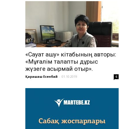
«Сауат ашу» кітабының авторы:
«Мұғалім талапты дұрыс
жүзеге асырмай отыр».
Қарашаш Есенбай
-
01.10.2019
6