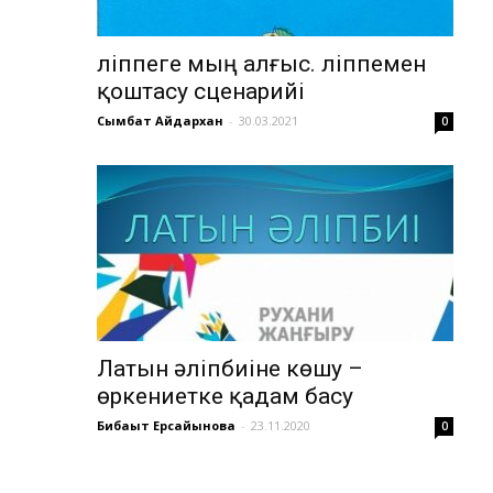
Әліппеге мың алғыс. Әліппемен
қоштасу сценарийі
Сымбат Айдархан
-
30.03.2021
0
Латын әліпбиіне көшу –
өркениетке қадам басу
Бибақыт Ерсайынова
-
23.11.2020
0