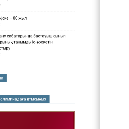
5
іске – 80 жыл
5
ану сабақтарында бастауыш сынып
рының танымдық іс-әрекетін
стыру
5
ма
 олимпиадаға қатысыңыз