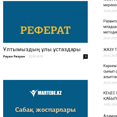
мерекес
10.09.202
Развити
младши
методи
20.07.202
Ұлтымыздың ұлы ұстаздары
ЖАЗУ 
20.07.202
Рауан Ризуан
-
20.09.2019
0
Көркем
сынып о
қалыпт
20.07.202
КЕҢЕС
ҚАБЫЛ
18.05.202
Адамзат