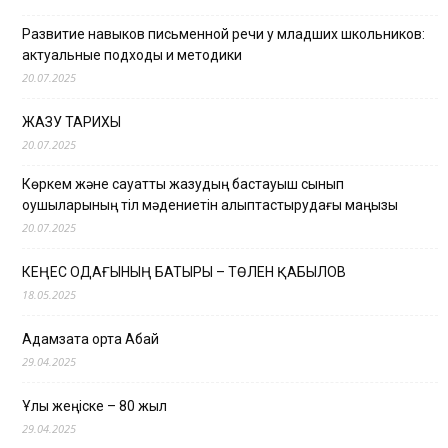
Развитие навыков письменной речи у младших школьников:
актуальные подходы и методики
20.07.2025
ЖАЗУ ТАРИХЫ
20.07.2025
Көркем және сауатты жазудың бастауыш сынып
оқушыларының тіл мәдениетін қалыптастырудағы маңызы
20.07.2025
КЕҢЕС ОДАҒЫНЫҢ БАТЫРЫ – ТӨЛЕН ҚАБЫЛОВ
18.05.2025
Адамзатқа ортақ Абай
29.04.2025
Ұлы жеңіске – 80 жыл
29.04.2025