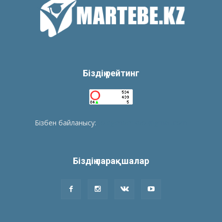
Біздің рейтинг
Бізбен байланысу:
tolegenberikbol@gmail.com
Біздің парақшалар