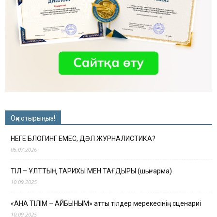
Оқи отырыңыз!
НЕГЕ БЛОГИНГ ЕМЕС, ДӘЛ ЖУРНАЛИСТИКА?
05.07.2026
ТІЛ – ҰЛТТЫҢ ТАРИХЫ МЕН ТАҒДЫРЫ (шығарма)
10.09.2025
«АНА ТІЛІМ – АЙБЫНЫМ» атты тілдер мерекесінің сценариі
10.09.2025