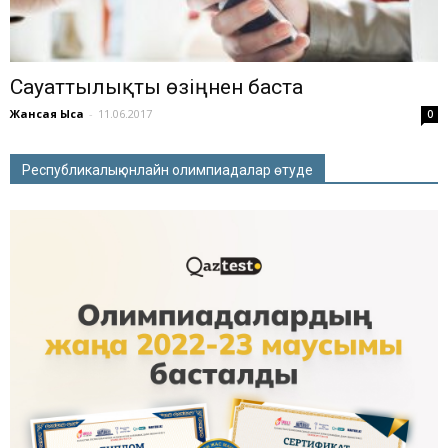
Сауаттылықты өзіңнен баста
Жансая Ысқақ
-
11.06.2017
0
Республикалық онлайн олимпиадалар өтуде