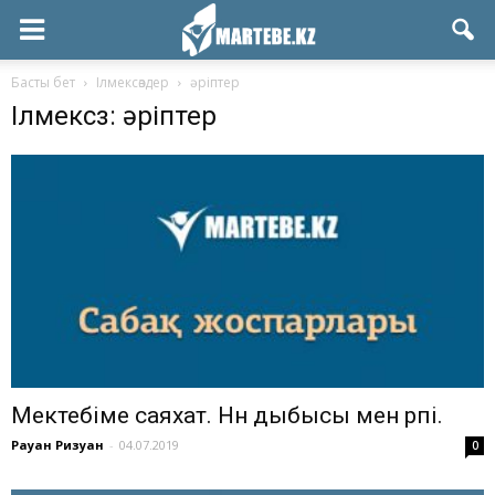
Басты бет
Ілмексөздер
әріптер
Ілмексөз: әріптер
Мектебіме саяхат. Нн дыбысы мен әрпі.
Рауан Ризуан
-
04.07.2019
0