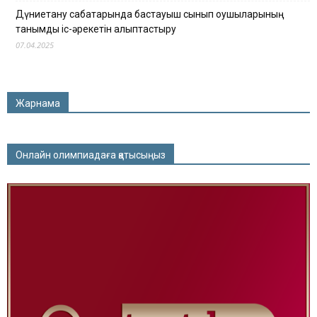
Дүниетану сабақтарында бастауыш сынып оқушыларының
танымдық іс-әрекетін қалыптастыру
07.04.2025
Жарнама
Онлайн олимпиадаға қатысыңыз