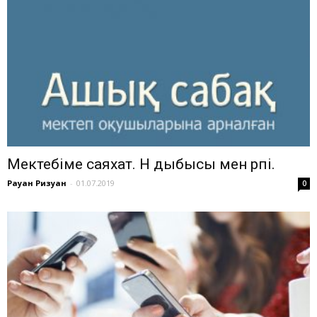
Мектебіме саяхат. Н дыбысы мен әрпі.
Рауан Ризуан
-
01.07.2019
0