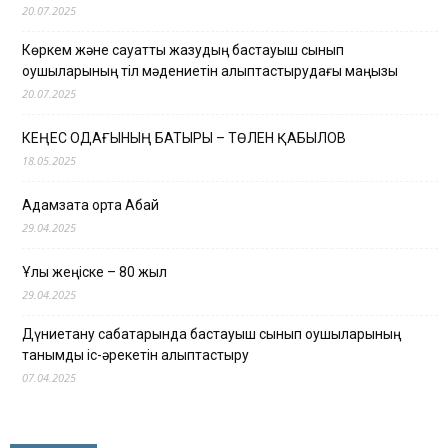
20.07.2025
Көркем және сауатты жазудың бастауыш сынып
оқушыларының тіл мәдениетін қалыптастырудағы маңызы
20.07.2025
КЕҢЕС ОДАҒЫНЫҢ БАТЫРЫ – ТӨЛЕН ҚАБЫЛОВ
18.05.2025
Адамзатқа ортақ Абай
29.04.2025
Ұлы жеңіске – 80 жыл
29.04.2025
Дүниетану сабақтарында бастауыш сынып оқушыларының
танымдық іс-әрекетін қалыптастыру
07.04.2025