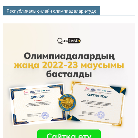
Республикалық онлайн олимпиадалар өтуде