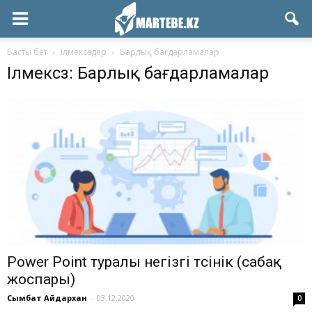
Басты бет
Ілмексөздер
Барлық бағдарламалар
Ілмексөз: Барлық бағдарламалар
Power Point туралы негізгі түсінік (сабақ
жоспары)
Сымбат Айдархан
-
03.12.2020
0