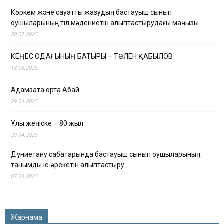
Көркем және сауатты жазудың бастауыш сынып
оқушыларының тіл мәдениетін қалыптастырудағы маңызы
20.07.2025
КЕҢЕС ОДАҒЫНЫҢ БАТЫРЫ – ТӨЛЕН ҚАБЫЛОВ
18.05.2025
Адамзатқа ортақ Абай
29.04.2025
Ұлы жеңіске – 80 жыл
29.04.2025
Дүниетану сабақтарында бастауыш сынып оқушыларының
танымдық іс-әрекетін қалыптастыру
07.04.2025
Жарнама