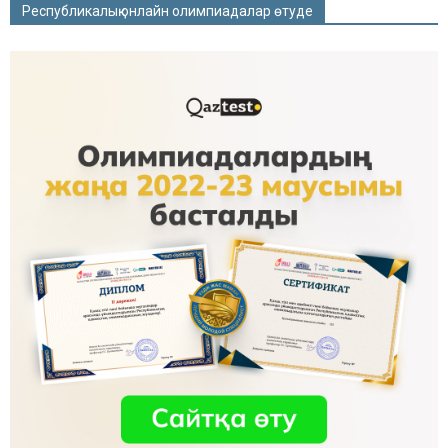
Республикалық онлайн олимпиадалар өтуде