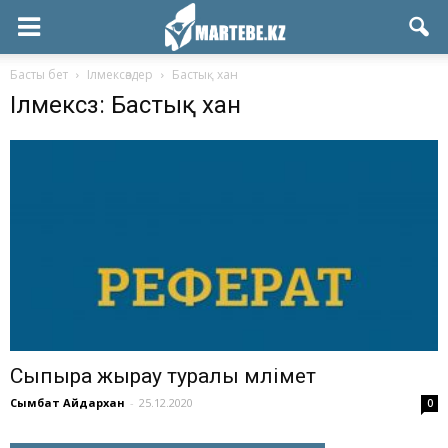
Басты бет
Ілмексөздер
Бастық хан
Ілмексөз: Бастық хан
Сыпыра жырау туралы мәлімет
Сымбат Айдархан
-
25.12.2020
0