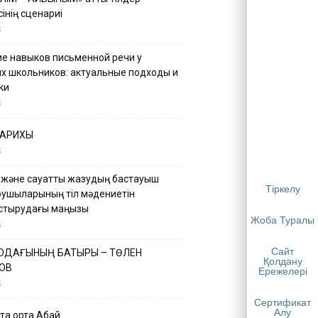
інің сценариі
5
е навыков письменной речи у
х школьников: актуальные подходы и
ки
5
ТАРИХЫ
5
 және сауатты жазудың бастауыш
Тіркелу
қушыларының тіл мәдениетін
астырудағы маңызы
Жоба Туралы
5
Сайт
 ОДАҒЫНЫҢ БАТЫРЫ – ТӨЛЕН
Қолдану
ОВ
Ережелері
5
Сертификат
Алу
қа ортақ Абай