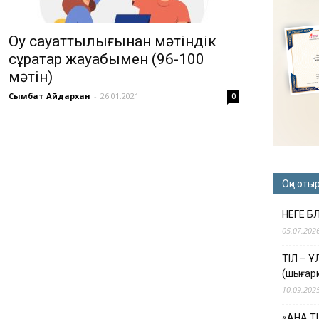
Оқу сауаттылығынан мәтіндік
сұрақтар жауабымен (96-100
мәтін)
Сымбат Айдархан
-
26.01.2021
0
Оқи оты
НЕГЕ Б
05.07.202
ТІЛ – 
(шығар
10.09.202
«АНА Т