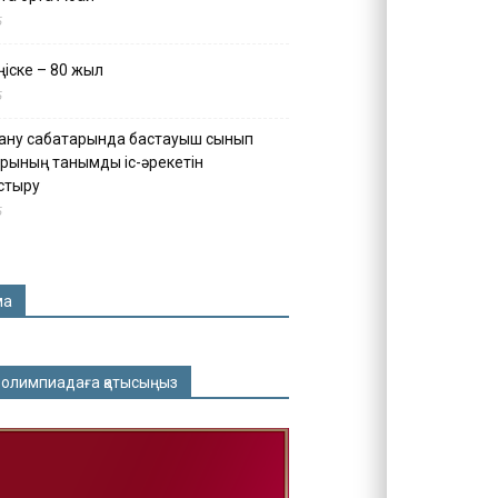
5
іске – 80 жыл
5
ану сабақтарында бастауыш сынып
рының танымдық іс-әрекетін
стыру
5
ма
 олимпиадаға қатысыңыз