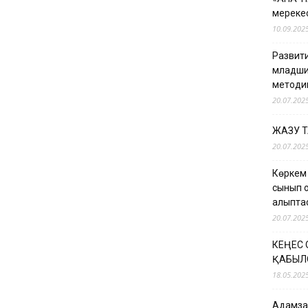
мерекес
10.09.202
Развити
младши
методи
20.07.202
ЖАЗУ 
20.07.202
Көркем
сынып о
қалыпт
20.07.202
КЕҢЕС
ҚАБЫЛ
18.05.202
Адамзат