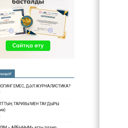
рыңыз!
ЛОГИНГ ЕМЕС, ДӘЛ ЖУРНАЛИСТИКА?
6
ҰЛТТЫҢ ТАРИХЫ МЕН ТАҒДЫРЫ
ма)
5
ІЛІМ – АЙБЫНЫМ» атты тілдер