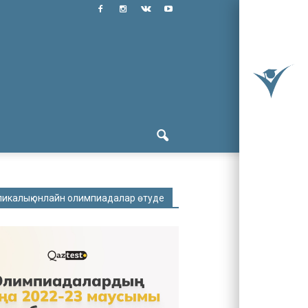
ликалық онлайн олимпиадалар өтуде