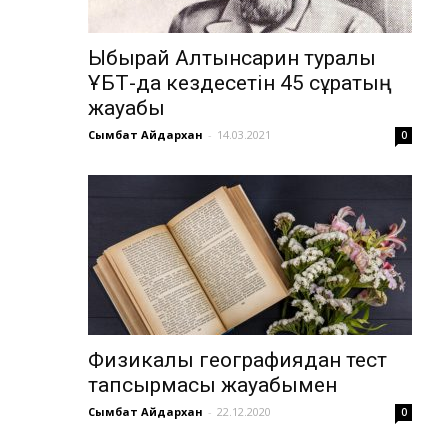
Ыбырай Алтынсарин туралы
ҰБТ-да кездесетін 45 сұрақтың
жауабы
Сымбат Айдархан
-
14.03.2021
0
Физикалық географиядан тест
тапсырмасы жауабымен
Сымбат Айдархан
-
22.12.2020
0