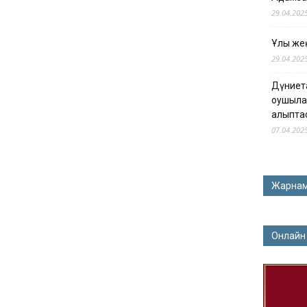
29.04.202
Ұлы жең
29.04.202
Дүниет
оқушыла
қалыпта
07.04.202
Жарна
Онлайн