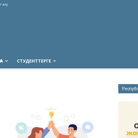
т алу
ҒА
СТУДЕНТТЕРГЕ
Респуб