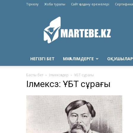
Тіркелу
Жоба туралы
Сайт қолдану ережелері
Сертифика
Martebe.kz
білім
сайты
НЕГІЗГІ БЕТ
МҰҒАЛІМДЕРГЕ
ОҚУШЫЛАР
Басты бет
Ілмексөздер
ҰБТ сұрағы
Ілмексөз: ҰБТ сұрағы