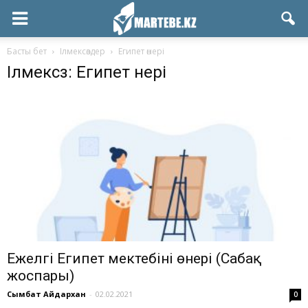
Басты бет
Ілмексөздер
Египет өнері
Ілмексөз: Египет өнері
Ежелгі Египет мектебінің өнері (Сабақ
жоспары)
Сымбат Айдархан
-
02.02.2021
0