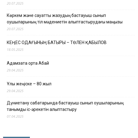
20.07.2025
Көркем және сауатты жазудың бастауыш сынып
оқушыларының тіл мәдениетін қалыптастырудағы маңызы
20.07.2025
КЕҢЕС ОДАҒЫНЫҢ БАТЫРЫ – ТӨЛЕН ҚАБЫЛОВ
18.05.2025
Адамзатқа ортақ Абай
29.04.2025
Ұлы жеңіске – 80 жыл
29.04.2025
Дүниетану сабақтарында бастауыш сынып оқушыларының
танымдық іс-әрекетін қалыптастыру
07.04.2025