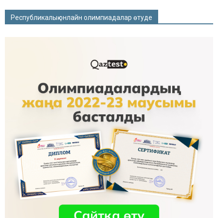
Республикалық онлайн олимпиадалар өтуде