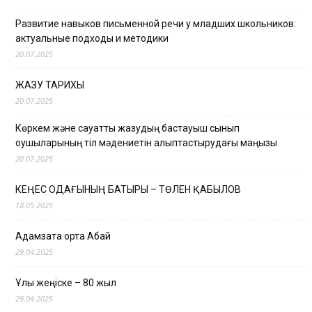
Развитие навыков письменной речи у младших школьников:
актуальные подходы и методики
20.07.2025
ЖАЗУ ТАРИХЫ
20.07.2025
Көркем және сауатты жазудың бастауыш сынып
оқушыларының тіл мәдениетін қалыптастырудағы маңызы
20.07.2025
КЕҢЕС ОДАҒЫНЫҢ БАТЫРЫ – ТӨЛЕН ҚАБЫЛОВ
18.05.2025
Адамзатқа ортақ Абай
29.04.2025
Ұлы жеңіске – 80 жыл
29.04.2025