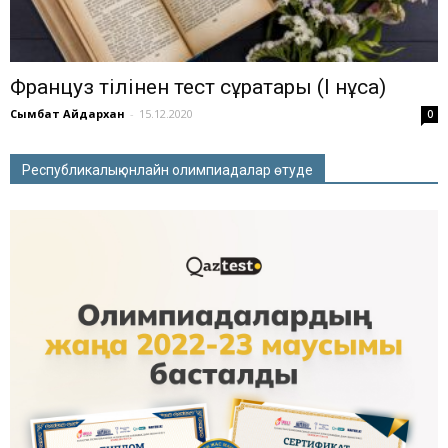
Француз тілінен тест сұрақтары (І нұсқа)
Сымбат Айдархан
-
15.12.2020
0
Республикалық онлайн олимпиадалар өтуде