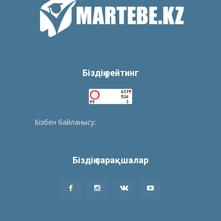
Біздің рейтинг
Бізбен байланысу:
tolegenberikbol@gmail.com
Біздің парақшалар