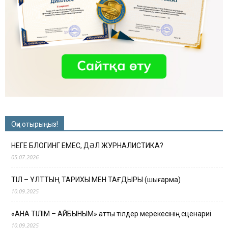
Оқи отырыңыз!
НЕГЕ БЛОГИНГ ЕМЕС, ДӘЛ ЖУРНАЛИСТИКА?
05.07.2026
ТІЛ – ҰЛТТЫҢ ТАРИХЫ МЕН ТАҒДЫРЫ (шығарма)
10.09.2025
«АНА ТІЛІМ – АЙБЫНЫМ» атты тілдер мерекесінің сценариі
10.09.2025