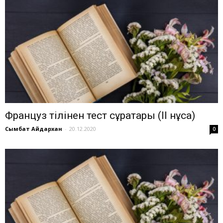
Француз тілінен тест сұрақтары (ІІ нұсқа)
Сымбат Айдархан
-
20.12.2020
0