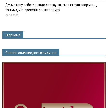
Дүниетану сабақтарында бастауыш сынып оқушыларының
танымдық іс-әрекетін қалыптастыру
07.04.2025
Жарнама
Онлайн олимпиадаға қатысыңыз