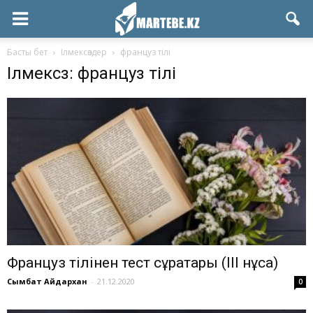
Басты бет
Ілмексөздер
француз тілі
Ілмексөз: француз тілі
Француз тілінен тест сұрақтары (ІІІ нұсқа)
Сымбат Айдархан
-
21.12.2020
0