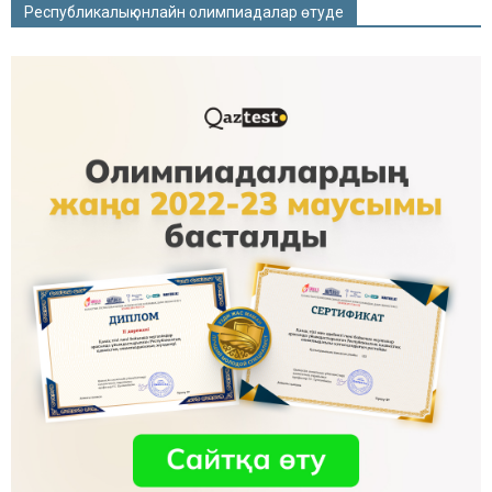
Республикалық онлайн олимпиадалар өтуде