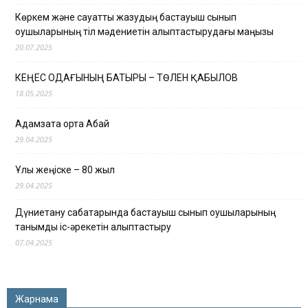
Көркем және сауатты жазудың бастауыш сынып
оқушыларының тіл мәдениетін қалыптастырудағы маңызы
20.07.2025
КЕҢЕС ОДАҒЫНЫҢ БАТЫРЫ – ТӨЛЕН ҚАБЫЛОВ
18.05.2025
Адамзатқа ортақ Абай
29.04.2025
Ұлы жеңіске – 80 жыл
29.04.2025
Дүниетану сабақтарында бастауыш сынып оқушыларының
танымдық іс-әрекетін қалыптастыру
07.04.2025
Жарнама