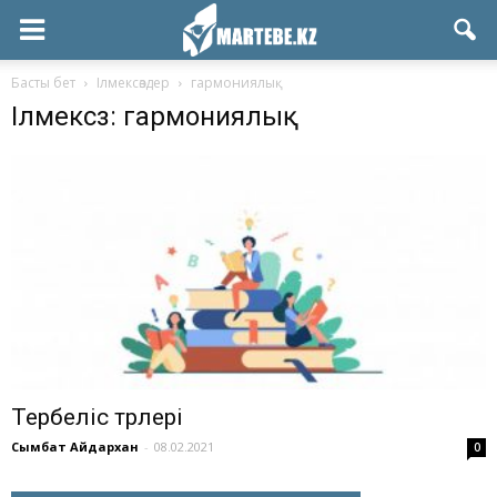
Басты бет
Ілмексөздер
гармониялық
Ілмексөз: гармониялық
Тербеліс түрлері
Сымбат Айдархан
-
08.02.2021
0