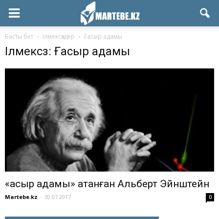
Басты бет
Ілмексөздер
Ғасыр адамы
Ілмексөз: Ғасыр адамы
«Ғасыр адамы» атанған Альберт Эйнштейн
Martebe.kz
-
30.07.2017
0