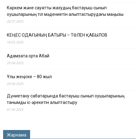
Көркем және сауатты жазудың бастауыш сынып
оқушыларының тіл мәдениетін қалыптастырудағы маңызы
20.07.2025
КЕҢЕС ОДАҒЫНЫҢ БАТЫРЫ – ТӨЛЕН ҚАБЫЛОВ
18.05.2025
Адамзатқа ортақ Абай
29.04.2025
Ұлы жеңіске – 80 жыл
29.04.2025
Дүниетану сабақтарында бастауыш сынып оқушыларының
танымдық іс-әрекетін қалыптастыру
07.04.2025
Жарнама