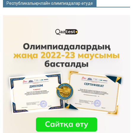
Республикалық онлайн олимпиадалар өтуде