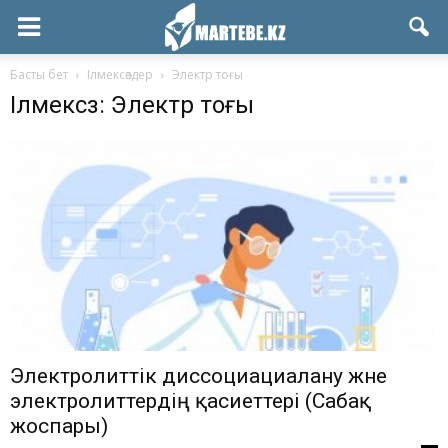
Басты бет
Ілмексөздер
Электр тоғы
Ілмексөз: Электр тоғы
Электролиттік диссоциациалану және
электролиттердің қасиеттері (Сабақ
жоспары)