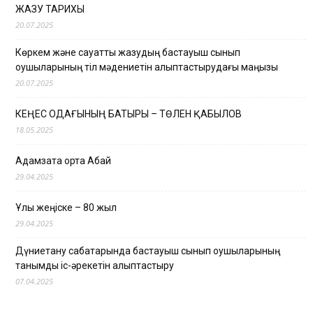
ЖАЗУ ТАРИХЫ
20.07.2025
Көркем және сауатты жазудың бастауыш сынып
оқушыларының тіл мәдениетін қалыптастырудағы маңызы
20.07.2025
КЕҢЕС ОДАҒЫНЫҢ БАТЫРЫ – ТӨЛЕН ҚАБЫЛОВ
18.05.2025
Адамзатқа ортақ Абай
29.04.2025
Ұлы жеңіске – 80 жыл
29.04.2025
Дүниетану сабақтарында бастауыш сынып оқушыларының
танымдық іс-әрекетін қалыптастыру
07.04.2025