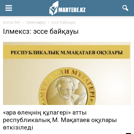
Басты бет
Ілмексөздер
эссе байқауы
Ілмексөз: эссе байқауы
«Қара өлеңнің құлагері» атты
республикалық М. Мақатаев оқулары
өткізіледі