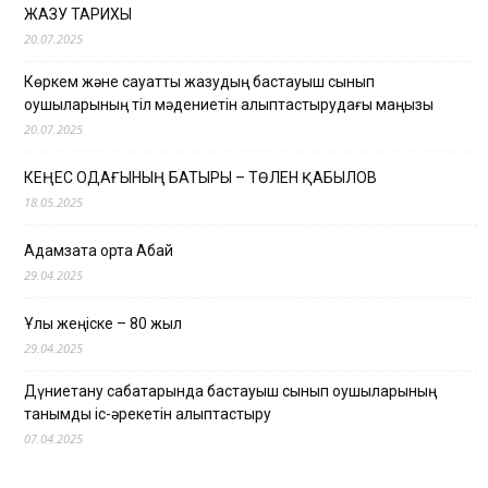
ЖАЗУ ТАРИХЫ
20.07.2025
Көркем және сауатты жазудың бастауыш сынып
оқушыларының тіл мәдениетін қалыптастырудағы маңызы
20.07.2025
КЕҢЕС ОДАҒЫНЫҢ БАТЫРЫ – ТӨЛЕН ҚАБЫЛОВ
18.05.2025
Адамзатқа ортақ Абай
29.04.2025
Ұлы жеңіске – 80 жыл
29.04.2025
Дүниетану сабақтарында бастауыш сынып оқушыларының
танымдық іс-әрекетін қалыптастыру
07.04.2025