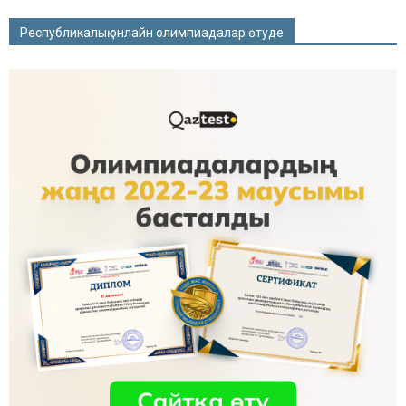
Республикалық онлайн олимпиадалар өтуде