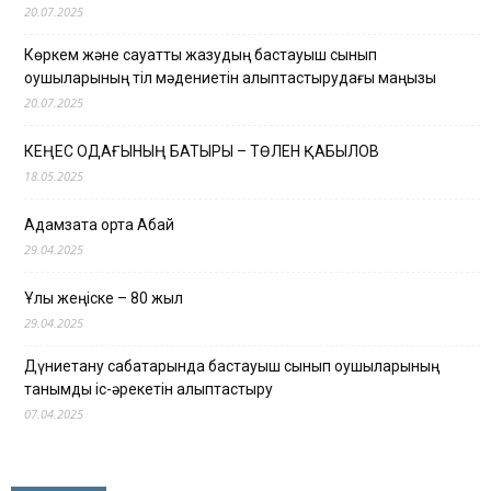
20.07.2025
Көркем және сауатты жазудың бастауыш сынып
оқушыларының тіл мәдениетін қалыптастырудағы маңызы
20.07.2025
КЕҢЕС ОДАҒЫНЫҢ БАТЫРЫ – ТӨЛЕН ҚАБЫЛОВ
18.05.2025
Адамзатқа ортақ Абай
29.04.2025
Ұлы жеңіске – 80 жыл
29.04.2025
Дүниетану сабақтарында бастауыш сынып оқушыларының
танымдық іс-әрекетін қалыптастыру
07.04.2025