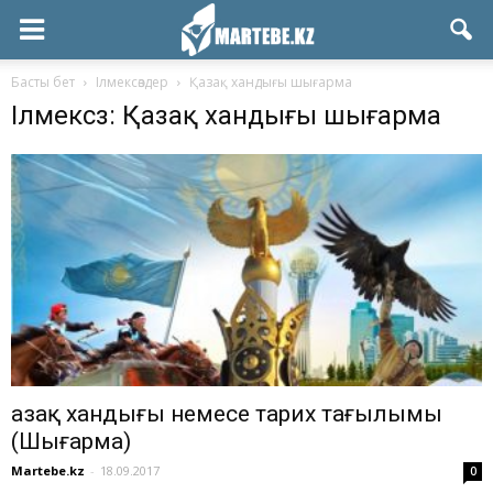
Басты бет
Ілмексөздер
Қазақ хандығы шығарма
Ілмексөз: Қазақ хандығы шығарма
Қазақ хандығы немесе тарих тағылымы
(Шығарма)
Martebe.kz
-
18.09.2017
0