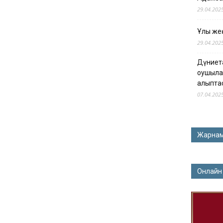
29.04.202
Ұлы жең
29.04.202
Дүниет
оқушыла
қалыпта
07.04.202
Жарна
Онлайн