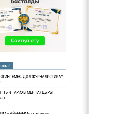
рыңыз!
ЛОГИНГ ЕМЕС, ДӘЛ ЖУРНАЛИСТИКА?
6
ҰЛТТЫҢ ТАРИХЫ МЕН ТАҒДЫРЫ
ма)
5
ІЛІМ – АЙБЫНЫМ» атты тілдер