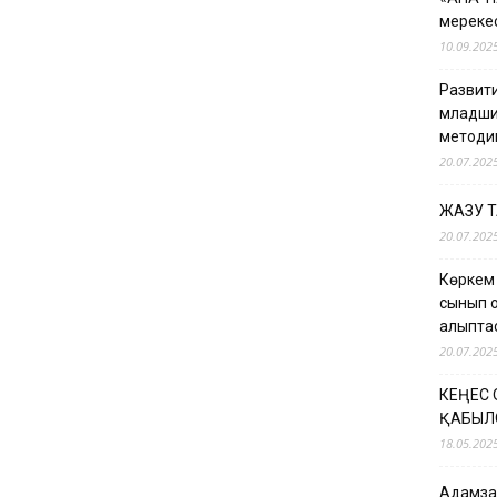
мерекес
10.09.202
Развити
младши
методи
20.07.202
ЖАЗУ 
20.07.202
Көркем
сынып о
қалыпт
20.07.202
КЕҢЕС
ҚАБЫЛ
18.05.202
Адамзат