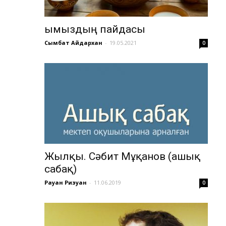
Қымыздың пайдасы
Сымбат Айдархан
-
19.05.2021
0
Жылқы. Сәбит Мұқанов (ашық
сабақ)
Рауан Ризуан
-
11.06.2019
0