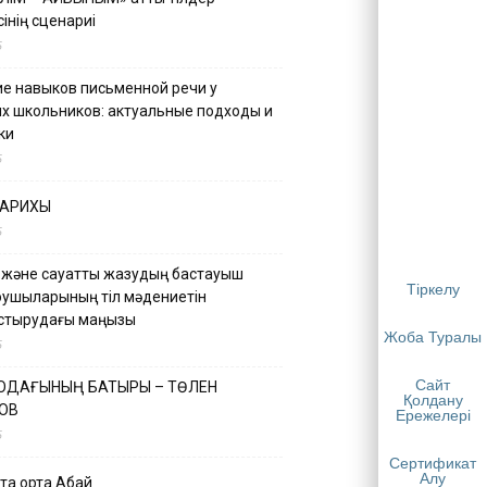
інің сценариі
5
е навыков письменной речи у
х школьников: актуальные подходы и
ки
5
ТАРИХЫ
5
 және сауатты жазудың бастауыш
Тіркелу
қушыларының тіл мәдениетін
астырудағы маңызы
Жоба Туралы
5
Сайт
 ОДАҒЫНЫҢ БАТЫРЫ – ТӨЛЕН
Қолдану
ОВ
Ережелері
5
Сертификат
Алу
қа ортақ Абай