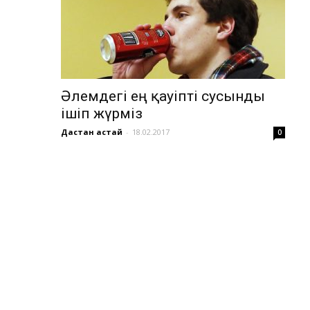
Әлемдегі ең қауіпті сусынды
ішіп жүрміз
Дастан Қастай
-
18.02.2017
0