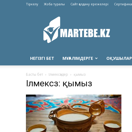
Тіркелу
Жоба туралы
Сайт қолдану ережелері
Сертифика
Martebe.kz
білім
сайты
НЕГІЗГІ БЕТ
МҰҒАЛІМДЕРГЕ
ОҚУШЫЛАР
Басты бет
Ілмексөздер
қымыз
Ілмексөз: қымыз