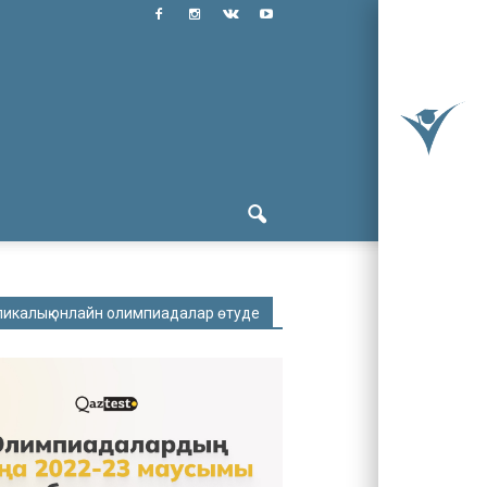
ликалық онлайн олимпиадалар өтуде