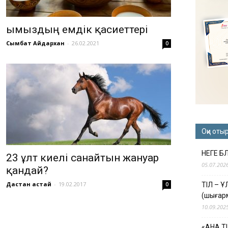
Қымыздың емдік қасиеттері
Сымбат Айдархан
-
26.02.2021
0
Оқи оты
НЕГЕ Б
23 ұлт киелі санайтын жануар
05.07.202
қандай?
Дастан Қастай
-
19.02.2017
0
ТІЛ – 
(шығар
10.09.202
«АНА Т