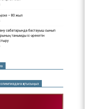
5
іске – 80 жыл
5
ану сабақтарында бастауыш сынып
рының танымдық іс-әрекетін
стыру
5
ма
 олимпиадаға қатысыңыз