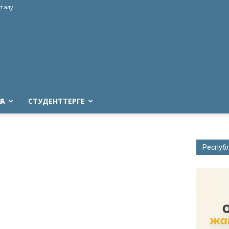
т алу
ҒА
СТУДЕНТТЕРГЕ
Респуб