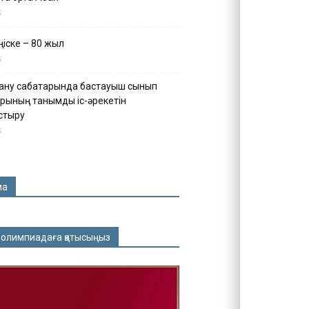
5
іске – 80 жыл
5
ану сабақтарында бастауыш сынып
рының танымдық іс-әрекетін
стыру
5
ма
 олимпиадаға қатысыңыз