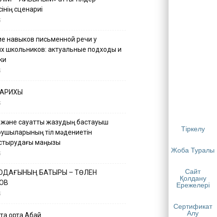
інің сценариі
5
е навыков письменной речи у
х школьников: актуальные подходы и
ки
5
ТАРИХЫ
5
 және сауатты жазудың бастауыш
Тіркелу
қушыларының тіл мәдениетін
астырудағы маңызы
Жоба Туралы
5
Сайт
 ОДАҒЫНЫҢ БАТЫРЫ – ТӨЛЕН
Қолдану
ОВ
Ережелері
5
Сертификат
Алу
қа ортақ Абай