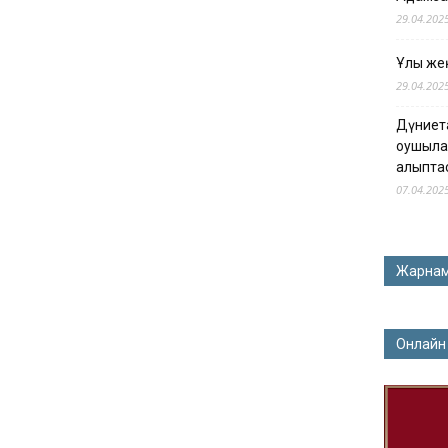
29.04.202
Ұлы жең
29.04.202
Дүниет
оқушыла
қалыпта
07.04.202
Жарна
Онлайн