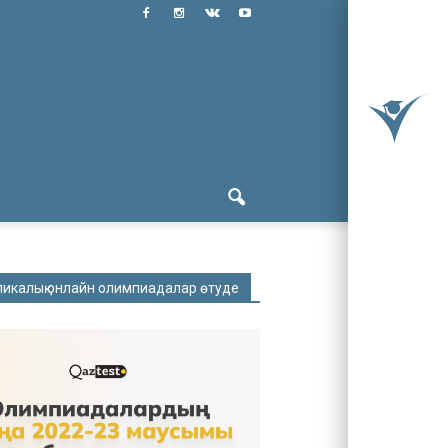
ликалық онлайн олимпиадалар өтуде