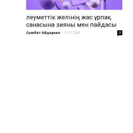
Әлеуметтік желінің жас ұрпақ
санасына зияны мен пайдасы
Сымбат Айдархан
-
17.11.2020
0