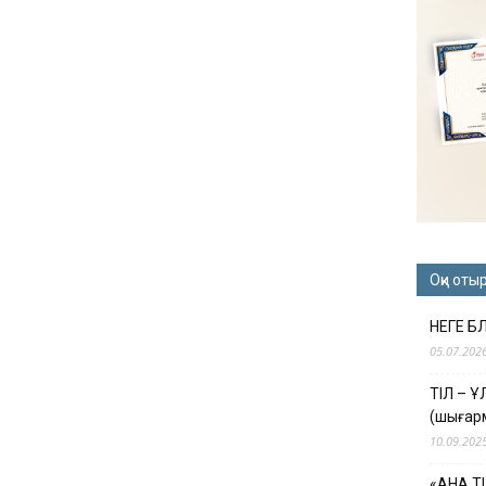
Оқи оты
НЕГЕ Б
05.07.202
ТІЛ – 
(шығар
10.09.202
«АНА Т