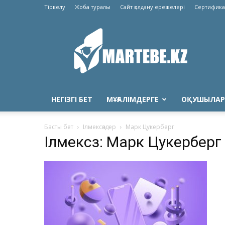
Тіркелу
Жоба туралы
Сайт қолдану ережелері
Сертифика
Martebe.kz
білім
сайты
НЕГІЗГІ БЕТ
МҰҒАЛІМДЕРГЕ
ОҚУШЫЛАР
Басты бет
Ілмексөздер
Марк Цукерберг
Ілмексөз: Марк Цукерберг