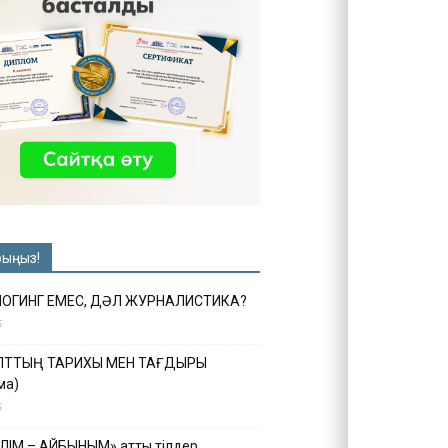
рыңыз!
ЛОГИНГ ЕМЕС, ДӘЛ ЖУРНАЛИСТИКА?
6
ҰЛТТЫҢ ТАРИХЫ МЕН ТАҒДЫРЫ
ма)
5
ІЛІМ – АЙБЫНЫМ» атты тілдер