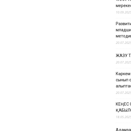
мерекес
10.09.202
Развити
младши
методи
20.07.202
ЖАЗУ 
20.07.202
Көркем
сынып о
қалыпт
20.07.202
КЕҢЕС
ҚАБЫЛ
18.05.202
Адамзат