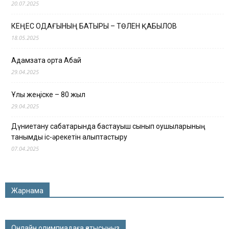
20.07.2025
КЕҢЕС ОДАҒЫНЫҢ БАТЫРЫ – ТӨЛЕН ҚАБЫЛОВ
18.05.2025
Адамзатқа ортақ Абай
29.04.2025
Ұлы жеңіске – 80 жыл
29.04.2025
Дүниетану сабақтарында бастауыш сынып оқушыларының
танымдық іс-әрекетін қалыптастыру
07.04.2025
Жарнама
Онлайн олимпиадаға қатысыңыз