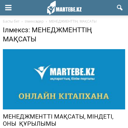
Басты бет
Ілмексөздер
МЕНЕДЖМЕНТТІҢ МАҚСАТЫ
Ілмексөз: МЕНЕДЖМЕНТТІҢ
МАҚСАТЫ
МЕНЕДЖМЕНТТІҢ МАҚСАТЫ, МІНДЕТІ,
ОНЫҢ ҚҰРЫЛЫМЫ