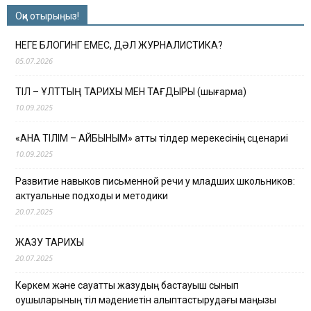
Оқи отырыңыз!
НЕГЕ БЛОГИНГ ЕМЕС, ДӘЛ ЖУРНАЛИСТИКА?
05.07.2026
ТІЛ – ҰЛТТЫҢ ТАРИХЫ МЕН ТАҒДЫРЫ (шығарма)
10.09.2025
«АНА ТІЛІМ – АЙБЫНЫМ» атты тілдер мерекесінің сценариі
10.09.2025
Развитие навыков письменной речи у младших школьников:
актуальные подходы и методики
20.07.2025
ЖАЗУ ТАРИХЫ
20.07.2025
Көркем және сауатты жазудың бастауыш сынып
оқушыларының тіл мәдениетін қалыптастырудағы маңызы