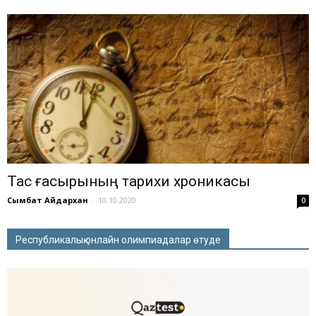
Тас ғасырының тарихи хроникасы
Сымбат Айдархан
-
10.10.2020
0
Республикалық онлайн олимпиадалар өтуде