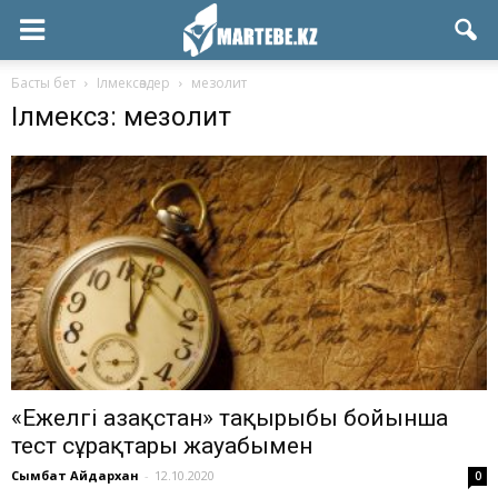
Басты бет
Ілмексөздер
мезолит
Ілмексөз: мезолит
«Ежелгі Қазақстан» тақырыбы бойынша
тест сұрақтары жауабымен
Сымбат Айдархан
-
12.10.2020
0