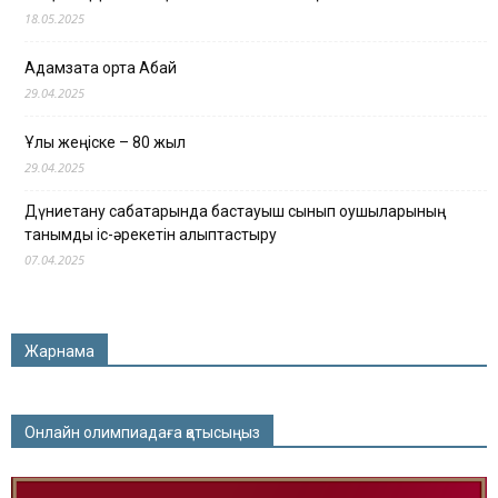
18.05.2025
Адамзатқа ортақ Абай
29.04.2025
Ұлы жеңіске – 80 жыл
29.04.2025
Дүниетану сабақтарында бастауыш сынып оқушыларының
танымдық іс-әрекетін қалыптастыру
07.04.2025
Жарнама
Онлайн олимпиадаға қатысыңыз