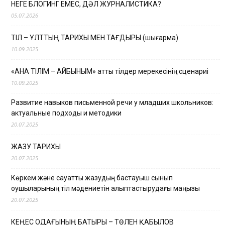
НЕГЕ БЛОГИНГ ЕМЕС, ДӘЛ ЖУРНАЛИСТИКА?
05.07.2026
ТІЛ – ҰЛТТЫҢ ТАРИХЫ МЕН ТАҒДЫРЫ (шығарма)
10.09.2025
«АНА ТІЛІМ – АЙБЫНЫМ» атты тілдер мерекесінің сценариі
10.09.2025
Развитие навыков письменной речи у младших школьников:
актуальные подходы и методики
20.07.2025
ЖАЗУ ТАРИХЫ
20.07.2025
Көркем және сауатты жазудың бастауыш сынып
оқушыларының тіл мәдениетін қалыптастырудағы маңызы
20.07.2025
КЕҢЕС ОДАҒЫНЫҢ БАТЫРЫ – ТӨЛЕН ҚАБЫЛОВ