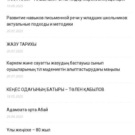
10.09.2025
Развитие навыков письменной речи у младших школьников:
актуальные подходы и методики
20.07.2025
ЖАЗУ ТАРИХЫ
20.07.2025
Көркем және сауатты жазудың бастауыш сынып
оқушыларының тіл мәдениетін қалыптастырудағы маңызы
20.07.2025
КЕҢЕС ОДАҒЫНЫҢ БАТЫРЫ – ТӨЛЕН ҚАБЫЛОВ
18.05.2025
Адамзатқа ортақ Абай
29.04.2025
Ұлы жеңіске – 80 жыл