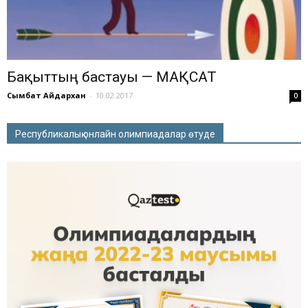
Бақыттың бастауы — МАҚСАТ
Сымбат Айдархан
-
10.02.2017
0
Республикалық онлайн олимпиадалар өтуде