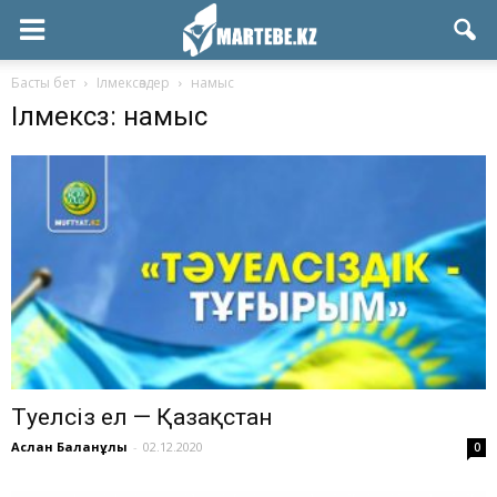
Басты бет
Ілмексөздер
намыс
Ілмексөз: намыс
Тәуелсіз ел — Қазақстан
Аслан Бағланұлы
-
02.12.2020
0