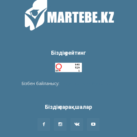
Біздің рейтинг
Бізбен байланысу:
tolegenberikbol@gmail.com
Біздің парақшалар