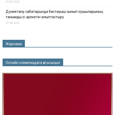
29.04.2025
Дүниетану сабақтарында бастауыш сынып оқушыларының
танымдық іс-әрекетін қалыптастыру
07.04.2025
Жарнама
Онлайн олимпиадаға қатысыңыз