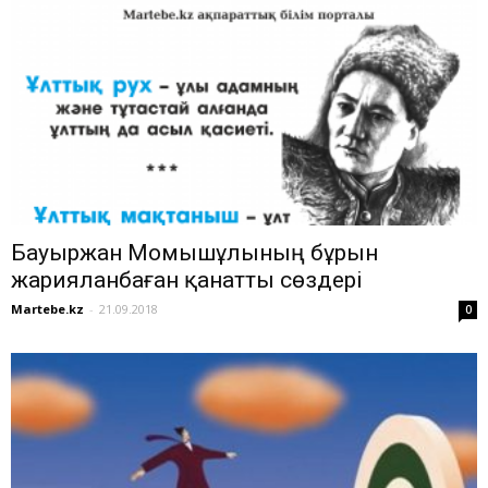
Бауыржан Момышұлының бұрын
жарияланбаған қанатты сөздері
Martebe.kz
-
21.09.2018
0