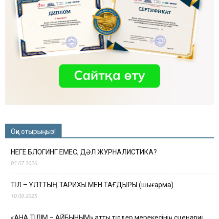
Оқи отырыңыз!
НЕГЕ БЛОГИНГ ЕМЕС, ДӘЛ ЖУРНАЛИСТИКА?
05.07.2026
ТІЛ – ҰЛТТЫҢ ТАРИХЫ МЕН ТАҒДЫРЫ (шығарма)
10.09.2025
«АНА ТІЛІМ – АЙБЫНЫМ» атты тілдер мерекесінің сценариі