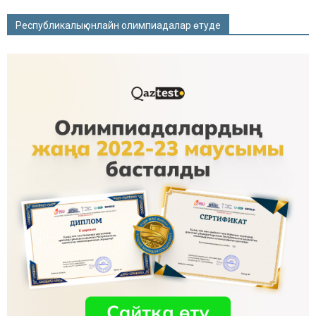
Республикалық онлайн олимпиадалар өтуде