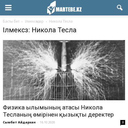
Басты бет
Ілмексөздер
Никола Тесла
Ілмексөз: Никола Тесла
Физика ғылымының атасы Никола
Тесланың өмірінен қызықты деректер
Сымбат Айдархан
-
16.10.2020
0