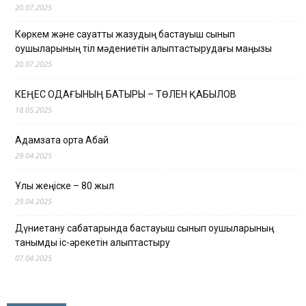
20.07.2025
Көркем және сауатты жазудың бастауыш сынып
оқушыларының тіл мәдениетін қалыптастырудағы маңызы
20.07.2025
КЕҢЕС ОДАҒЫНЫҢ БАТЫРЫ – ТӨЛЕН ҚАБЫЛОВ
18.05.2025
Адамзатқа ортақ Абай
29.04.2025
Ұлы жеңіске – 80 жыл
29.04.2025
Дүниетану сабақтарында бастауыш сынып оқушыларының
танымдық іс-әрекетін қалыптастыру
07.04.2025