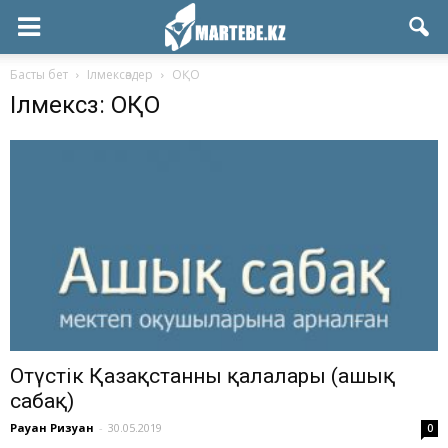
Басты бет
Ілмексөздер
ОҚО
Ілмексөз: ОҚО
Оңтүстік Қазақстанның қалалары (ашық
сабақ)
Рауан Ризуан
-
30.05.2019
0