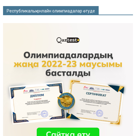
Республикалық онлайн олимпиадалар өтуде