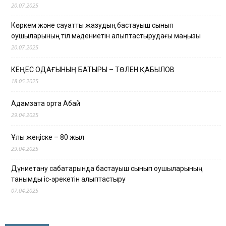
20.07.2025
Көркем және сауатты жазудың бастауыш сынып
оқушыларының тіл мәдениетін қалыптастырудағы маңызы
20.07.2025
КЕҢЕС ОДАҒЫНЫҢ БАТЫРЫ – ТӨЛЕН ҚАБЫЛОВ
18.05.2025
Адамзатқа ортақ Абай
29.04.2025
Ұлы жеңіске – 80 жыл
29.04.2025
Дүниетану сабақтарында бастауыш сынып оқушыларының
танымдық іс-әрекетін қалыптастыру
07.04.2025