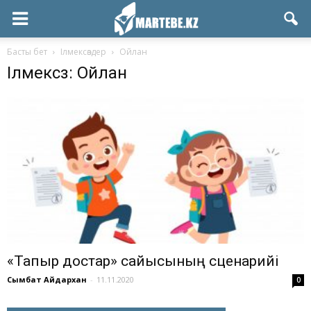
Басты бет
Ілмексөздер
Ойлан
Ілмексөз: Ойлан
«Тапқыр достар» сайысының сценарийі
Сымбат Айдархан
-
11.11.2020
0