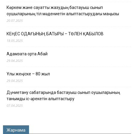
Көркем және сауатты жазудың бастауыш сынып
оқушыларының тіл мәдениетін қалыптастырудағы маңызы
20.07.2025
КЕҢЕС ОДАҒЫНЫҢ БАТЫРЫ – ТӨЛЕН ҚАБЫЛОВ
18.05.2025
Адамзатқа ортақ Абай
29.04.2025
Ұлы жеңіске – 80 жыл
29.04.2025
Дүниетану сабақтарында бастауыш сынып оқушыларының
танымдық іс-әрекетін қалыптастыру
07.04.2025
Жарнама