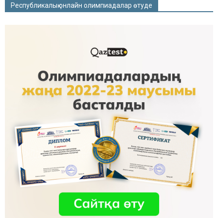
Республикалық онлайн олимпиадалар өтуде