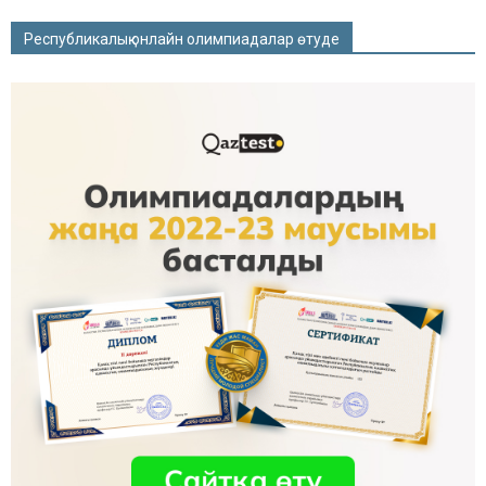
Республикалық онлайн олимпиадалар өтуде