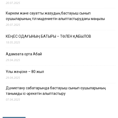
20.07.2025
Көркем және сауатты жазудың бастауыш сынып
оқушыларының тіл мәдениетін қалыптастырудағы маңызы
20.07.2025
КЕҢЕС ОДАҒЫНЫҢ БАТЫРЫ – ТӨЛЕН ҚАБЫЛОВ
18.05.2025
Адамзатқа ортақ Абай
29.04.2025
Ұлы жеңіске – 80 жыл
29.04.2025
Дүниетану сабақтарында бастауыш сынып оқушыларының
танымдық іс-әрекетін қалыптастыру
07.04.2025