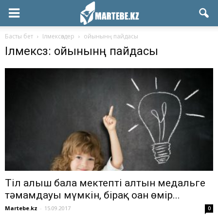
Басты бет
Ілмексөздер
ойынынң пайдасы
Ілмексөз: ойынынң пайдасы
Тіл алғыш бала мектепті алтын медальге
тәмамдауы мүмкін, бірақ оған өмір...
Martebe.kz
-
15.09.2017
0